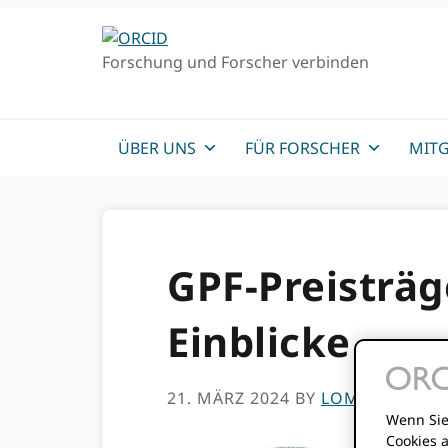
Direkt
Direkt
zur
zum
Forschung und Forscher verbinden
Hauptnavigation
Inhalt
ÜBER UNS
FÜR FORSCHER
MITG
GPF-Preisträg
Einblicke
21. MÄRZ 2024
BY
LOMBE TEMBO
Wenn Sie
Cookies 