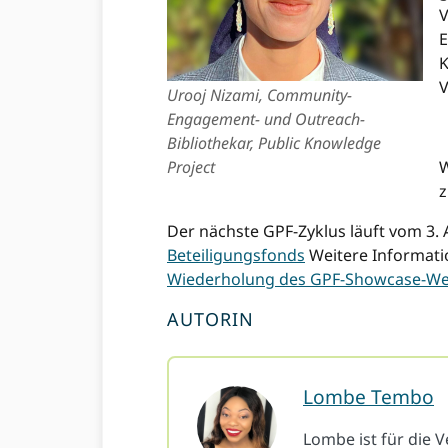
V
E
K
V
Urooj Nizami, Community-
Engagement- und Outreach-
Bibliothekar, Public Knowledge
Project
W
Der nächste GPF-Zyklus läuft vom 3. 
Beteiligungsfonds
Weitere Informatio
Wiederholung des GPF-Showcase-We
AUTORIN
Lombe Tembo
Lombe ist für die 