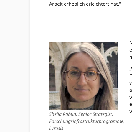
Arbeit erheblich erleichtert hat.“
………………………………………………………
………………………………………………………
…………………………………………………………
e
m
„
D
v
a
w
e
w
Sheila Rabun, Senior Strategist,
Forschungsinfrastrukturprogramme,
Lyrasis