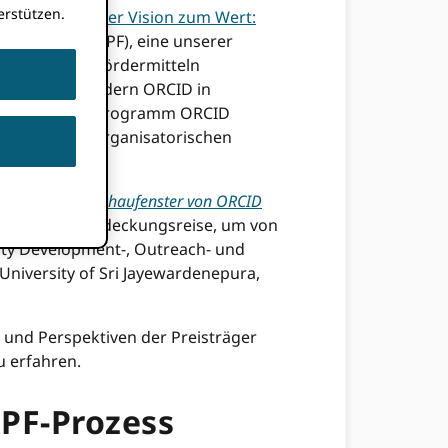
rstützen.
ufgeführt
Von der Vision zum Wert:
igungsfonds
(GPF), eine unserer
itutionen mit Fördermitteln
führung zu fördern ORCID in
2 hilft dieses Programm ORCID
cken in der organisatorischen
nzen Welt: Ein Schaufenster von ORCID
t auf eine Entdeckungsreise, um von
ty Development-, Outreach- und
niversity of Sri Jayewardenepura,
 und Perspektiven der Preisträger
u erfahren.
GPF-Prozess