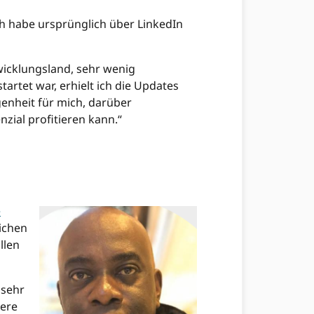
h habe ursprünglich über LinkedIn
twicklungsland, sehr wenig
artet war, erhielt ich die Updates
genheit für mich, darüber
zial profitieren kann.“
………………………………
………………………………
e
lichen
llen
 sehr
sere