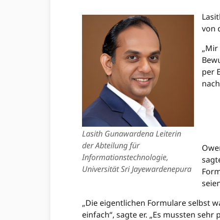
Lasi
von 
„Mir
Bewu
per 
nach
……
……
……
Lasith Gunawardena Leiterin
der Abteilung für
Owen
Informationstechnologie,
sagt
Universität Sri Jayewardenepura
Form
seien
„Die eigentlichen Formulare selbst 
einfach“, sagte er. „Es mussten seh