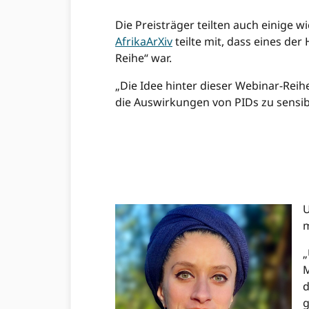
Die Preisträger teilten auch einige wic
AfrikaArXiv
teilte mit, dass eines de
Reihe“ war.
„Die Idee hinter dieser Webinar-Reihe
die Auswirkungen von PIDs zu sensibil
………………………………………………………
………………………………………………………
………………………………………………………
…………………………….
U
„
M
d
g