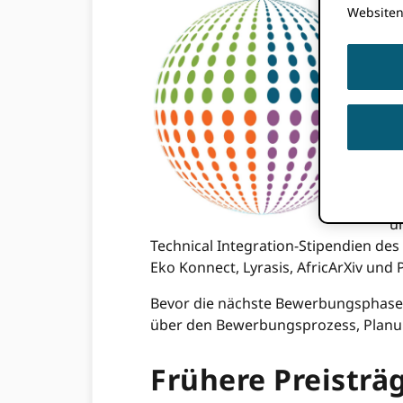
Websiten
S
O
In
a
u
E
B
U
Pr
u
Technical Integration-Stipendien de
Eko Konnect, Lyrasis, AfricArXiv und 
Bevor die nächste Bewerbungsphase a
über den Bewerbungsprozess, Planung
Frühere Preisträ