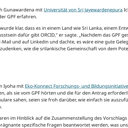
th Gunawardena mit
Universität von Sri Jayewardenepura
Ic
der GPF erfahren.
 wurde klar, dass es in einem Land wie Sri Lanka, einem En
sstsein dafür gibt ORCID," er sagte. „Nachdem das GPF gest
E-Mail und auf Linkedin und dachte, es wäre eine gute Gele
zudenken, wie die srilankische Gemeinschaft von dem Poten
……………………………………………………………………………………………
……………………………………………………………………………………………
……………………………………………………
 Iyoha mit
Eko-Konnect Forschungs- und Bildungsinitiativ
en, als sie vom GPF hörten und die für den Antrag erforder
ulare sahen, seien sie froh darüber, wie einfach sie auszufü
.
waren im Hinblick auf die Zusammenstellung des Vorschlags
r prägnante spezifische Fragen beantwortet werden, was un