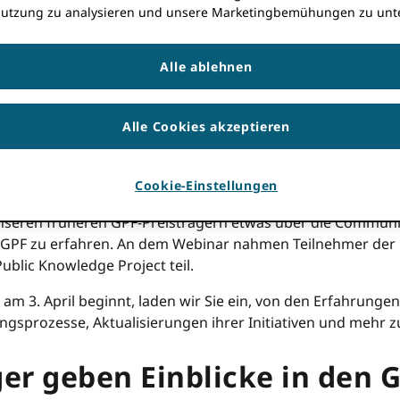
utzung zu analysieren und unsere Marketingbemühungen zu unte
oll eines davon erfüllen ORCIDDie vier Prioritäten sind in a
RCIDStrategischer Plan 2022–2025
, hat das
Globaler Beteil
itiativen
Globales Beteiligungsprogramm
(GPP) hat 15 Inst
Alle ablehnen
usgestattet, um das Verständnis zu verbessern und die Ein
nterrepräsentierten Ländern des globalen Südens. Seit 202
rhöhung der weltweiten Beteiligung durch Behebung von Lü
Alle Cookies akzeptieren
eteiligung mit 12-monatigen Zuschüssen bis zu US$20,000
nser aktuelles GPF-Webinar,
Vorreiter des Wandels auf der ga
Cookie-Einstellungen
eisträger des Global Participation Fund
nahm die Zuschauer mi
nseren früheren GPF-Preisträgern etwas über die Communi
s GPF zu erfahren. An dem Webinar nahmen Teilnehmer der U
Public Knowledge Project teil.
m 3. April beginnt, laden wir Sie ein, von den Erfahrungen
sprozesse, Aktualisierungen ihrer Initiativen und mehr z
ger geben Einblicke in den 