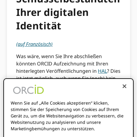
Ihrer digitalen
Identität
(auf Französisch)
Was wäre, wenn Sie Ihre abschließen
könnten ORCID Aufzeichnung mit Ihren
hinterlegten Veröffentlichungen in
HAL
? Dies
ist jetzt möglich, auch wenn Sie (noch) kein
HAL-Konto haben. HAL wird jetzt von
referenziert ORCID als Datenbank, die
Forscher zum Importieren ihrer Arbeiten
Wenn Sie auf „Alle Cookies akzeptieren“ klicken,
nutzen können.
stimmen Sie der Speicherung von Cookies auf Ihrem
Gerät zu, um die Websitenavigation zu verbessern, die
ORCID bietet eine dauerhafte digitale
Websitenutzung zu analysieren und unsere
Kennung zur eindeutigen Identifizierung
Marketingbemühungen zu unterstützen.
wissenschaftlicher und anderer