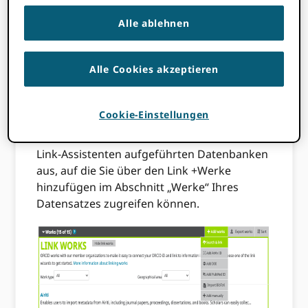
akademischer Autoren. Die zugehörige
Alle ablehnen
Datensatzseite, ordnungsgemäß ausgefüllt,
ist ein zentraler Bestandteil Ihrer digitalen
Identität.
Alle Cookies akzeptieren
So erreichen
Vervollständigen Sie Ihre Akte
mit HAL? Es ist ganz einfach: Von Ihrem
Cookie-Einstellungen
ORCID Nach der Anmeldung wählen Sie
einfach HAL in der Liste der im Such- und
Link-Assistenten aufgeführten Datenbanken
aus, auf die Sie über den Link +Werke
hinzufügen im Abschnitt „Werke“ Ihres
Datensatzes zugreifen können.