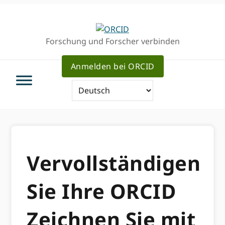
Direkt
Direkt
zur
zum
Hauptnavigation
Inhalt
Forschung und Forscher verbinden
Anmelden bei ORCID
Vervollständigen
Sie Ihre ORCID
Zeichnen Sie mit