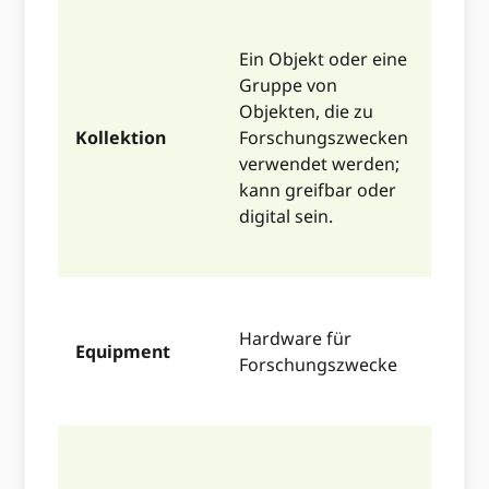
Meer
Ein Objekt oder eine
Feld
Gruppe von
kolla
Objekten, die zu
oder 
Kollektion
Forschungszwecken
Samm
verwendet werden;
Muse
kann greifbar oder
biolo
digital sein.
Prob
Mikr
Hardware für
Equipment
Glasw
Forschungszwecke
Mater
Prote