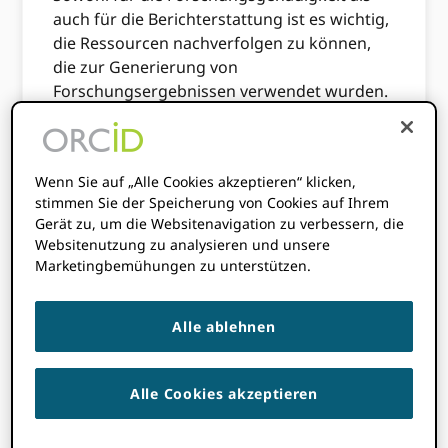
auch für die Berichterstattung ist es wichtig,
die Ressourcen nachverfolgen zu können,
die zur Generierung von
Forschungsergebnissen verwendet wurden.
Wir haben mit einer Community-Gruppe
zusammengearbeitet, um herauszufinden,
ob und wie Identifikatoren die Anerkennung
Wenn Sie auf „Alle Cookies akzeptieren“ klicken,
der Ressourcennutzung ermöglichen
stimmen Sie der Speicherung von Cookies auf Ihrem
Gerät zu, um die Websitenavigation zu verbessern, die
können. Unser Bericht 2017
dokumentiert
Websitenutzung zu analysieren und unsere
Ergebnisse und Empfehlungen für
Marketingbemühungen zu unterstützen.
Ressourcenhosts und Herausgeber
und
beschreibt konkrete Pilotprojekte.
Alle ablehnen
Eine Reihe von Organisationen haben
seither Interesse an einer Teilnahme an
diesen Projekten bekundet
berichten
Alle Cookies akzeptieren
veröffentlicht wurde, darunter Museen,
Nationalbibliotheken, Feldstationen und