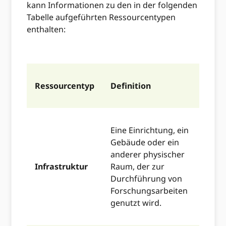
kann Informationen zu den in der folgenden
Tabelle aufgeführten Ressourcentypen
enthalten:
Ressourcentyp
Definition
Beisp
Eine Einrichtung, ein
Neutr
Gebäude oder ein
Tiera
anderer physischer
archä
Infrastruktur
Raum, der zur
Tele
Durchführung von
Schif
Forschungsarbeiten
Baue
genutzt wird.