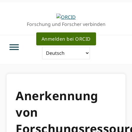
Direkt
Direkt
zur
zum
Hauptnavigation
Inhalt
Forschung und Forscher verbinden
Anmelden bei ORCID
Anerkennung
von
Forschungsressour