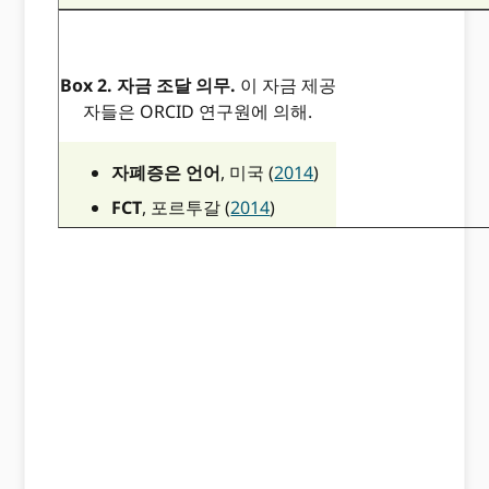
관리하는 연구원이 데이터를 가져 오기 / 내보내기 ORC
스마트심플
(2015). 연구원이 데이터를 가져올 수 있
Box 2. 자금 조달 의무.
ORCID SmartSimple에 기록합니다.
이 자금 제공
자들은 ORCID 연구원에 의해.
인포에드
(2015). 연결 지원 포함 ORCID 플랫폼이있는 
자폐증은 언어
, 미국 (
2014
)
FCT
, 포르투갈 (
2014
)
QNRF
, 카타르 (2014)
SRC
, 스웨덴 (2014)
교통부,
미국 (
2015
)
NIHR
, 영국 (
2015
)
웰컴 트러스트
, 영국 (
2015
)
FWF
, 오스트리아 (
2016
)