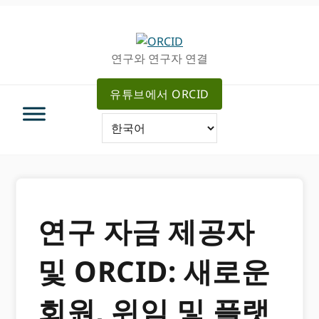
주
메
탐
인
색
컨
연구와 연구자 연결
으
텐
로
츠
유튜브에서 ORCID
건
로
너
가
뛰
기
기
연구 자금 제공자
및 ORCID: 새로운
회원, 위임 및 플랫