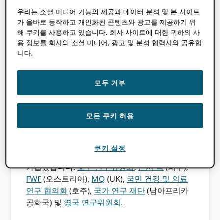
펀더는 대학 및 출판사와 함께 공개 연구를 지원
우리는 소셜 미디어 기능의 제공과 데이터 분석 및 본 사이트
하는 인프라를 구축하고 지원하는 데 중요한 역
가 올바로 동작하고 개인화된 콘텐츠와 광고를 제공하기 위
해 쿠키를 사용하고 있습니다. 회사 사이트에 대한 귀하의 사
할을합니다. 다음을 포함한 주요 자금 제공자
유
용 정보를 회사의 소셜 미디어, 광고 및 분석 협력사와 공유합
럽위원회 (European Commission)
, 사람과 작
니다.
업에 대한 영구 식별자가이 인프라의 필수 구성
요소라는 데 동의합니다.
모두 거부
ORCID 2014 년에 펀딩 기능 출시
자금 제공자를
돕기 위해
보고 프로세스 간소화
, 보조금 신청 중
프런트 엔드에서 그리고 수상 후
결과보고
연수
모든 쿠키 허용
생 추적.
현재 XNUMX 개 대륙에있는 XNUMX 명의 연구
쿠키 설정
자금 지원자가 ORCID 이들 중 절반이 2015 년에
가입했습니다.
호주 연구위원회
,
콘시 텍
(페루),
FWF
(오스트리아),
MQ
(UK),
국민 건강 및 의료
연구 협의회
(호주),
국가 연구 재단
(남아프리카
공화국) 및
영국 연구위원회
.