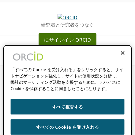
グ
メ
ロ
イ
ー
ン
研究者と研究者をつなぐ
バ
コ
ル・
ン
にサインイン ORCID
ナ
テ
ビ
ン
ゲ
ツ
ー
へ
「すべての Cookie を受け入れる」をクリックすると、サイ
シ
ス
トナビゲーションを強化し、サイトの使用状況を分析し、
ョ
キ
弊社のマーケティング活動を支援するために、デバイスに
ン
ッ
Cookie を保存することに同意したことになります。
へ
プ
ORCID レコード
ス
すべて拒否する
キ
の概要 – トラスト
ッ
プ
マーカー
すべての Cookie を受け入れる