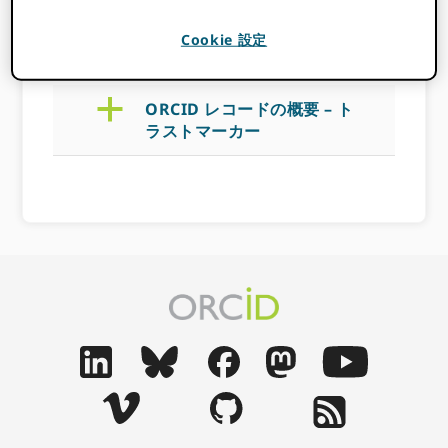
Cookie 設定
2023 年 10 月 6 日
BY
PAULA DEMAIN
a
ORCID レコードの概要 – ト
ラストマーカー