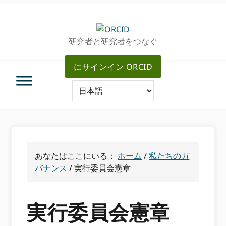
グ
メ
ロ
イ
ー
ン
研究者と研究者をつなぐ
バ
コ
ル・
ン
にサインイン ORCID
ナ
テ
ビ
ン
ゲ
ツ
ー
へ
シ
ス
ョ
キ
ン
ッ
へ
プ
あなたはここにいる：
ホーム
/
私たちのガ
ス
バナンス
/
実行委員会憲章
キ
ッ
プ
実行委員会憲章