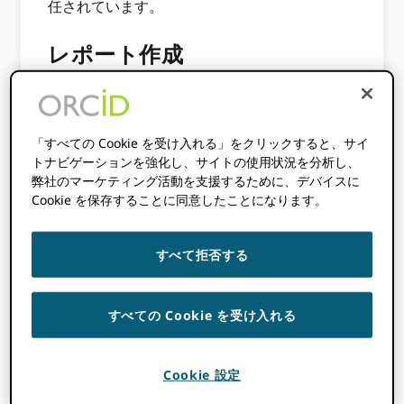
任されています。
レポート作成
ExCo は取締役会に直接報告します。 理事会書
記は議事録を作成し、理事会議長は各理事会会
「すべての Cookie を受け入れる」をクリックすると、サイ
議でこれらの議事録を理事会と共有して検討し
トナビゲーションを強化し、サイトの使用状況を分析し、
ます。
弊社のマーケティング活動を支援するために、デバイスに
Cookie を保存することに同意したことになります。
委員会の役割と責任
すべて拒否する
ExCo の取締役会から委任された責任には次の
ようなものがあります。
すべての Cookie を受け入れる
取締役会間の中間財務報告のレビューと承
認。
エグゼクティブディレクターと協力して取
Cookie 設定
締役会会議の議題を作成し、資料をレビュ