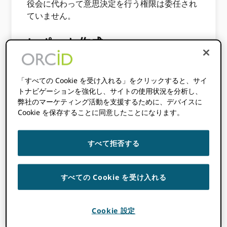
役会に代わって意思決定を行う権限は委任され
ていません。
レポート作成
委員会は理事会に直接報告し、反対意見や適切
と判断した勧告を含む議論の概要報告書を提供
「すべての Cookie を受け入れる」をクリックすると、サイ
トナビゲーションを強化し、サイトの使用状況を分析し、
します。 委員会は会議の議事録を作成し、次回
弊社のマーケティング活動を支援するために、デバイスに
の理事会会議で取られた行動と決定について理
Cookie を保存することに同意したことになります。
事会に報告します。
委員会の役割と責任
すべて拒否する
委員会は以下によって指導されています
すべての Cookie を受け入れる
ORCIDは、オープン性と透明性という組織の価
値観と、組織の持続可能性とその使命を果たす
能力を確保するには慎重な財務管理が必要であ
Cookie 設定
るという原則を重視しています。 委員会には、