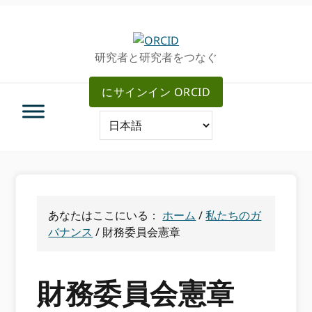
グ
メ
ロ
イ
ー
ン
研究者と研究者をつなぐ
バ
コ
ル・
ン
にサインイン ORCID
ナ
テ
ビ
ン
ゲ
ツ
ー
へ
シ
ス
ョ
キ
ン
ッ
へ
プ
あなたはここにいる：
ホーム
/
私たちのガ
ス
バナンス
/
財務委員会憲章
キ
ッ
プ
財務委員会憲章