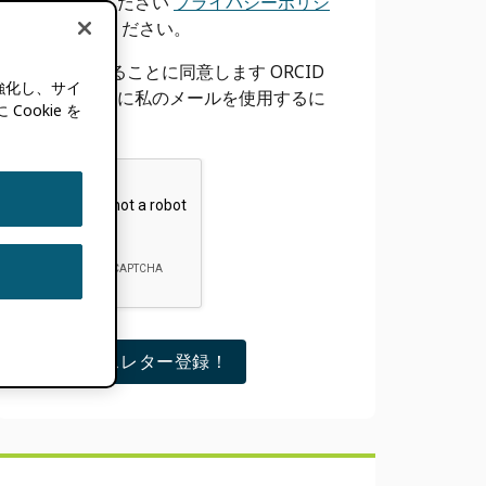
サ
参照してください
プライバシーポリシ
ー
をご覧ください。
イ
許可することに同意します ORCID
ド
強化し、サイ
上記のように私のメールを使用するに
okie を
は
バ
ー