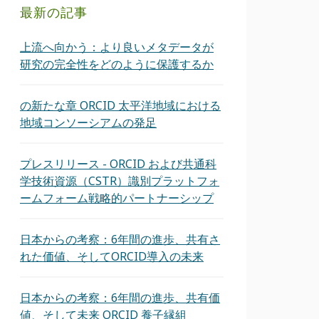
最新の記事
上流へ向かう：より良いメタデータが
研究の完全性をどのように保護するか
の新たな章 ORCID 太平洋地域における
地域コンソーシアムの発足
プレスリリース - ORCID および共通科
学技術資源（CSTR）識別プラットフォ
ームフォーム戦略的パートナーシップ
日本からの考察：6年間の進歩、共有さ
れた価値、そしてORCID導入の未来
日本からの考察：6年間の進歩、共有価
値、そして未来 ORCID 養子縁組