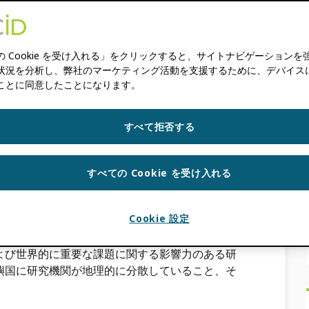
コミュニケーションにおける役割を強化する上
ォンヌ・カンフェンス、研究の誠実性：[…]
の Cookie を受け入れる」をクリックすると、サイトナビゲーションを
状況を分析し、弊社のマーケティング活動を支援するために、デバイスに Co
適用例
ことに同意したことになります。
学術出版社
,
信頼マーカー
,
大学および研究機関
すべて拒否する
D 太平洋地域における地
の発足
すべての Cookie を受け入れる
MINIHAN
Cookie 設定
よび世界的に重要な課題に関する影響力のある研
嶼国に研究機関が地理的に分散していること、そ