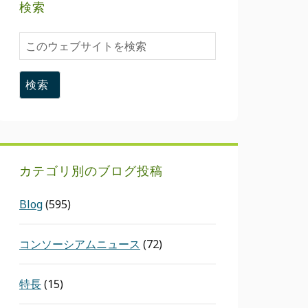
検索
こ
の
ウ
ェ
ブ
サ
イ
ト
カテゴリ別のブログ投稿
を
検
Blog
(595)
索
コンソーシアムニュース
(72)
特長
(15)