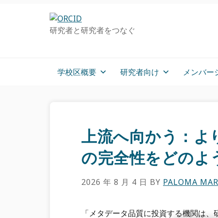
グ
メ
プ
ロ
イ
ラ
研究者と研究者をつなぐ
ー
ン
イ
バ
コ
マ
ル・
ン
リ
ナ
テ
ー
学校区概要
研究者向け
メンバー
ビ
ン
サ
ゲ
ツ
イ
ー
へ
ド
シ
ス
バ
ョ
キ
ー
上流へ向かう：よ
ン
ッ
へ
へ
プ
ス
の完全性をどのよ
ス
キ
キ
ッ
2026 年 8 月 4 日
BY
PALOMA MAR
ッ
プ
プ
「メタデータ品質に投資する機関は、