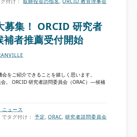
タグ付け：
取締役会の指名
,
ORCID 教育理事会
集！ ORCID 研究者
候補者推薦受付開始
ANVILLE
機会をご紹介できることを嬉しく思います。
員会。 ORCID 研究者諮問委員会（ORAC）—候補
D ニュース
でタグ付け：
予定
,
ORAC
,
研究者諮問委員会