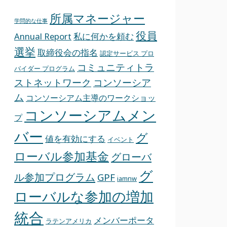
所属マネージャー
学問的な仕事
役員
Annual Report
私に何かを頼む
選挙
取締役会の指名
認定サービス プロ
コミュニティトラ
バイダー プログラム
ストネットワーク
コンソーシア
ム
コンソーシアム主導のワークショッ
コンソーシアムメン
プ
バー
グ
値を有効にする
イベント
ローバル参加基金
グローバ
グ
ル参加プログラム
GPF
iamnw
ローバルな参加の増加
統合
メンバーポータ
ラテンアメリカ