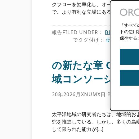
クフローを効率化し、オープンな学術
で、より有利な立場にある。」 – イヴ
「すべて
トの使用
報告FILED UNDER：
BLOG
,
特長
,
保存する
でタグ付け：
研究公正性
,
の新たな章 ORCI
域コンソーシアム
30年2026月XNUMX日
BY
BRIAN 
太平洋地域の研究者たちは、地域的お
究を推進している。しかし、多くの島
して限られた能力が[…]