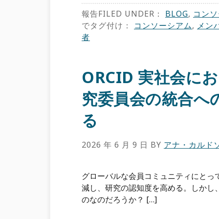
報告FILED UNDER：
BLOG
,
コンソ
でタグ付け：
コンソーシアム
,
メン
者
ORCID 実社会に
究委員会の統合へ
る
2026 年 6 月 9 日
BY
アナ・カルド
グローバルな会員コミュニティにとって、
減し、研究の認知度を高める。しかし
のなのだろうか？ […]