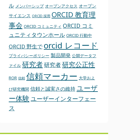
ル
オープン
メンバーシップ
オープンアクセス
ORCID 教育理
サイエンス
ORCID 採用
事会
ORCID コミ
ORCID コミュニティ
ュニティタウンホール
ORCID 行動中
orcid レコード
ORCID 野生で
製品開発
プライバシーポリシー
公開データフ
研究者
研究公正性
研究者
ァイル
信頼マーカー
ROR
大学およ
信頼
ユーザ
信頼と誠実さの維持
び研究機関
ー体験
ユーザーインターフェー
ス