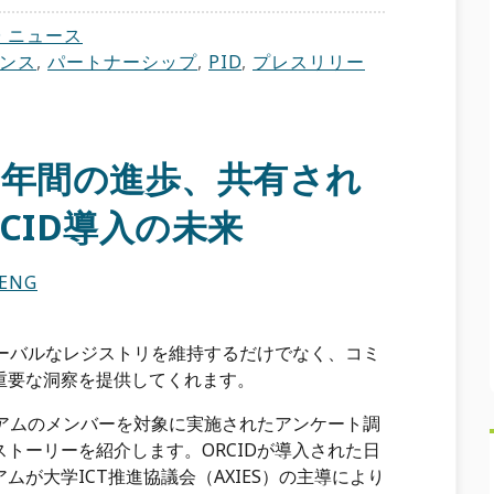
D ニュース
ンス
,
パートナーシップ
,
PID
,
プレスリリー
6年間の進歩、共有され
CID導入の未来
HENG
ローバルなレジストリを維持するだけでなく、コミ
重要な洞察を提供してくれます。
シアムのメンバーを対象に実施されたアンケート調
トーリーを紹介します。ORCIDが導入された日
が大学ICT推進協議会（AXIES）の主導により