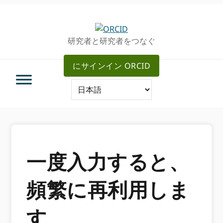
グ
メ
ロ
イ
ー
ン
研究者と研究者をつなぐ
バ
コ
ル・
ン
にサインイン ORCID
ナ
テ
ビ
ン
ゲ
ツ
ー
へ
シ
ス
ョ
キ
ン
ッ
へ
プ
一度入力すると、
ス
キ
頻繁に再利用しま
ッ
プ
す