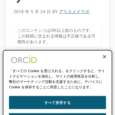
2018 年 5 月 24 日
BY
アリスメドウズ
このコンテンツは3年以上前のものです。
この投稿に含まれる情報は不正確である可
能性があります。
研究者として、あなたが自分の仕事について最
も嫌いなことを誰かがあなたに尋ねた場合、あ
なたはフォーム入力を言う可能性があります。
「すべての Cookie を受け入れる」をクリックすると、サイ
同じ情報を何度も入力する-多くの場合、同じ組
トナビゲーションを強化し、サイトの使用状況を分析し、
織で！ –イライラし、エラーのリスクが高ま
弊社のマーケティング活動を支援するために、デバイスに
り、実際に調査に費やすことができる時間が短
Cookie を保存することに同意したことになります。
縮されます。 ネイチャーズ2016
給与調査
（要
約
こちら
）研究者は通常、助成金申請書やその
すべて拒否する
他の管理タスクの作成に時間の21％を費やして
いることがわかりました。 最近では
Brazil