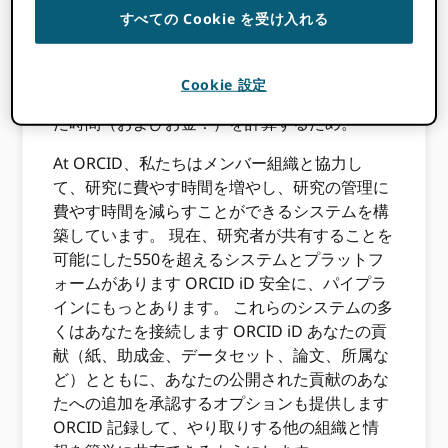
ORCID コンソーシアムの立ち上げ
、CAPES
すべての Cookie を受け入れる
は、研究者が管理タスクの実行に時間の30％を
費やしていると見積もっていると述べました。
ポルトガルのFCTは、
ツール
研究者が同じ情報
Cookie 設定
を複数のシステムに手動で追加するのに費やし
た時間（およびお金！）を計算するため。
At ORCID、私たちはメンバー組織と協力し
て、研究に費やす時間を増やし、研究の管理に
費やす時間を減らすことができるシステムを構
築しています。 現在、研究者が共有することを
可能にした550を超えるシステムとプラットフ
ォームがあります ORCID iD 安全に、パイプラ
インにもっとあります。 これらのシステムの多
くはあなたを接続します ORCID iD あなたの貢
献（紙、助成金、データセット、論文、所属な
ど）とともに、あなたの公開された貢献のあな
たへの追加を承認するオプションも提供します
ORCID 記録して、やり取りする他の組織と情