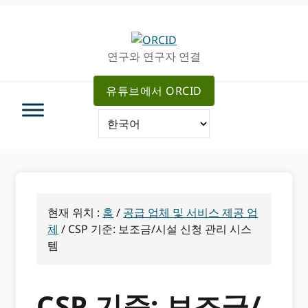
주
메
탐
인
색
컨
연구와 연구자 연결
으
텐
로
츠
유튜브에서 ORCID
건
로
너
가
뛰
기
기
현재 위치 :
홈
/
공급 업체 및 서비스 제공 업
체
/
CSP 기준: 보조금/시설 신청 관리 시스
템
CSP 기준: 보조금/