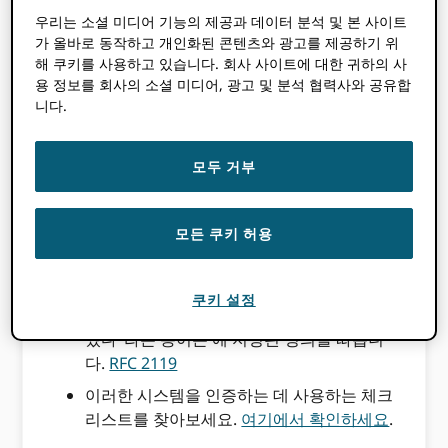
시스템에서 사용하는 워크플로우에 대한 업
우리는 소셜 미디어 기능의 제공과 데이터 분석 및 본 사이트
계 모범 사례에 대해 실시한 광범위한 분석
가 올바로 동작하고 개인화된 콘텐츠와 광고를 제공하기 위
을 기반으로 하며, 공개 검토 및 의견 수렴을
해 쿠키를 사용하고 있습니다. 회사 사이트에 대한 귀하의 사
거쳐 ORCID 지역 사회. 에서 최상의 가치를
용 정보를 회사의 소셜 미디어, 광고 및 분석 협력사와 공유합
니다.
얻기 위해 ORCID 통합을 권장합니다.
모든
해당
인증을 위해 충족해야 하는 기준뿐만
아니라 기준을 충족합니다.
모두 거부
이러한 기준은 서비스 공급자의 플랫폼에서
제공하는 기능에 적용됩니다. 설명된 모든
모든 쿠키 허용
기능이 특정 요구 사항에 따라 보조금/시설
신청 관리 시스템을 배포하는 각 조직에 의
해 활성화되는 것은 아닙니다.
쿠키 설정
이 문서에서 "반드시", "해야 한다" 및 "할 수
있다"라는 용어는 에 지정된 정의를 따릅니
다.
RFC 2119
이러한 시스템을 인증하는 데 사용하는 체크
리스트를 찾아보세요.
여기에서 확인하세요
.