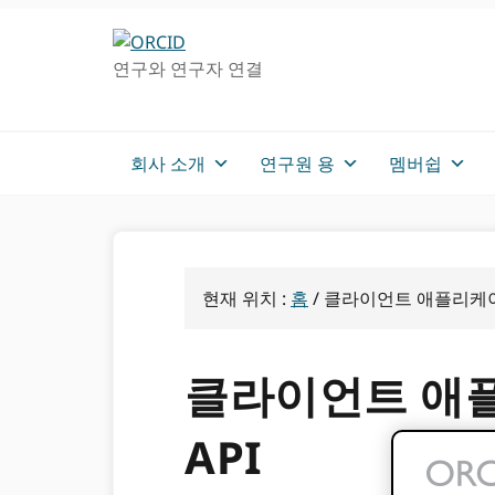
주
메
탐
인
연구와 연구자 연결
색
컨
으
텐
로
츠
건
로
회사 소개
연구원 용
멤버쉽
너
가
뛰
기
기
현재 위치 :
홈
/
클라이언트 애플리케이션 등
클라이언트 애플리
API