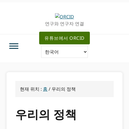
주
메
탐
인
색
컨
연구와 연구자 연결
으
텐
로
츠
유튜브에서 ORCID
건
로
너
가
뛰
기
기
현재 위치 :
홈
/
우리의 정책
우리의 정책