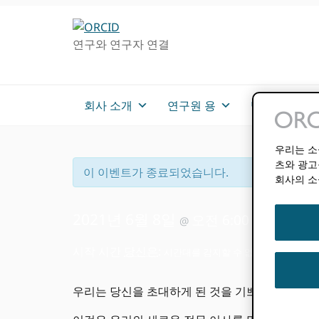
주
메
차
탐
인
사
연구와 연구자 연결
색
컨
이
으
텐
드
로
츠
로
건
로
건
회사 소개
연구원 용
멤버쉽
너
가
너
뛰
기
뛰
우리는 소
기
기
츠와 광고
이 이벤트가 종료되었습니다.
회사의 소
2021년 6월 8일
오전 6:00
오전 7:0
@
-
시작 시간
당신은
:
시간대를 감지할 수 없습니다. 노력하
우리는 당신을 초대하게 된 것을 기쁘게 생각합니다.