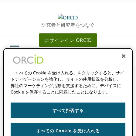
グ
メ
ロ
イ
ー
ン
研究者と研究者をつなぐ
バ
コ
ル・
ン
にサインイン ORCID
ナ
テ
ビ
ン
ゲ
ツ
ー
へ
シ
ス
「すべての Cookie を受け入れる」をクリックすると、サイ
ョ
キ
トナビゲーションを強化し、サイトの使用状況を分析し、
弊社のマーケティング活動を支援するために、デバイスに
ン
ッ
Cookie を保存することに同意したことになります。
へ
プ
すべてのメールア
ス
キ
ドレスを読み取れ
すべて拒否する
ッ
プ
ないのはなぜです
すべての Cookie を受け入れる