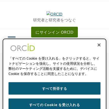
グ
メ
ロ
イ
ー
ン
研究者と研究者をつなぐ
バ
コ
ル・
ン
にサインイン ORCID
ナ
テ
ビ
ン
ゲ
ツ
ー
へ
シ
ス
「すべての Cookie を受け入れる」をクリックすると、サイ
ョ
キ
トナビゲーションを強化し、サイトの使用状況を分析し、
弊社のマーケティング活動を支援するために、デバイスに
ン
ッ
Cookie を保存することに同意したことになります。
へ
プ
伝記アイテムには
ス
キ
どのような情報が
すべて拒否する
ッ
プ
含まれています
すべての Cookie を受け入れる