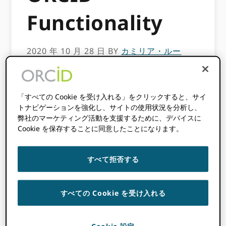
Functionality
2020 年 10 月 28 日
BY
カミリア・ルー
このコンテンツは3年以上前のものです。
「すべての Cookie を受け入れる」をクリックすると、サイ
この投稿に含まれる情報は不正確である可
トナビゲーションを強化し、サイトの使用状況を分析し、
能性があります。
弊社のマーケティング活動を支援するために、デバイスに
Cookie を保存することに同意したことになります。
[avatar user =” Camillia Lu” size =” thumbnail”
align =” left” /]
すべて拒否する
ジャパンリンクセンター
JaLcは2012年から日本
での登録機関（RA）として活動しています。
2017年以降、JaLcは主にコミュニティ開発の促
すべての Cookie を受け入れる
進に注力してきました。この目標を達成するた
めに、メタデータの使用を容易にし、メタデー