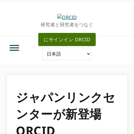
グ
メ
ロ
イ
ー
ン
研究者と研究者をつなぐ
バ
コ
ル・
ン
にサインイン ORCID
ナ
テ
ビ
ン
ゲ
ツ
ー
へ
シ
ス
ョ
キ
ン
ッ
へ
プ
ジャパンリンクセ
ス
キ
ンターが新登場
ッ
プ
ORCID