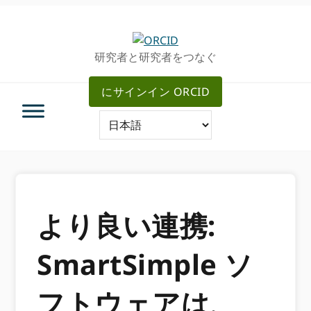
グ
メ
ロ
イ
ー
ン
研究者と研究者をつなぐ
バ
コ
ル・
ン
にサインイン ORCID
ナ
テ
ビ
ン
ゲ
ツ
ー
へ
シ
ス
ョ
キ
ン
ッ
へ
プ
より良い連携:
ス
キ
SmartSimple ソ
ッ
プ
フトウェアは、