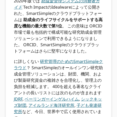
2020年版では
助成金管理システムの消費者ガ
イド
Tech ImpactのIdealwareによって公開さ
れた、SmartSimpleのクラウドプラットフォー
ムは
助成金のライフサイクルをサポートする高
度な機能の最大数で第1位
。 この意味は ORCID
市場で最も包括的で構成可能な研究助成金管理
ソリューションで利用できるようになりまし
た。 ORCID、SmartSimpleのクラウドプラッ
トフォームはさらに堅牢になりました。
に詳しくない
研究管理のためのSmartSimpleク
ラウド
？ SmartSimpleのオールインワン研究助
成金管理ソリューションは、財団、機関、およ
び製薬研究資金の複雑さを合理化し、管理上の
負担を軽減します。 400を超える著名なクライ
アントの長いリストには次のものが含まれます
JDRF
,
ベーリンガーインゲルハイム
,
シックキッ
ズ財団
,
アイルランド海洋研究所
,
子ども発達研
究所
など、今日、世界中で広く使用されていま