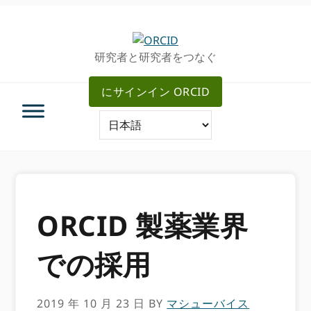
グ
メ
ロ
イ
ー
ン
研究者と研究者をつなぐ
バ
コ
ル・
ン
にサインイン ORCID
ナ
テ
ビ
ン
ゲ
ツ
ー
へ
シ
ス
ョ
キ
ン
ッ
へ
プ
ORCID 製薬業界
ス
キ
での採用
ッ
プ
2019 年 10 月 23 日
BY
マシューバイス