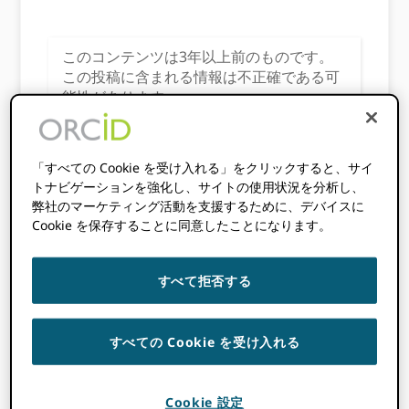
このコンテンツは3年以上前のものです。
この投稿に含まれる情報は不正確である可
能性があります。
この投稿は共同執
筆者
マットバ
「すべての Cookie を受け入れる」をクリックすると、サイ
イ
、DataCiteのエ
トナビゲーションを強化し、サイトの使用状況を分析し、
グゼクティブディ
弊社のマーケティング活動を支援するために、デバイスに
Cookie を保存することに同意したことになります。
レクターおよび元
エンゲージメントディレクター ORCID、および
ポールファロー
、グループコミュニケーショ
すべて拒否する
ンディレクターおよび
サラ・サビール、
オ
ックスフォードファーマジェネシスのアソシエ
イトメディカルライター
すべての Cookie を受け入れる
その
オープンファーマ
コミュニティは、迅速
で透明性のある医学出版を推進するよう努めて
Cookie 設定