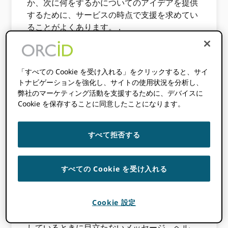
か、次に何をするかについてのアイデアを提供
するために、サービスの時点で支援を求めてい
ることがよくあります。 .
からの定期的なフィードバック ORCID コミュ
ニティ、特に私たちの新しいユーザーは、多く
の人が自分の新しい、空虚な環境に落とされた
「すべての Cookie を受け入れる」をクリックすると、サイ
トナビゲーションを強化し、サイトの使用状況を分析し、
ときに圧倒されたと感じていることを示唆して
弊社のマーケティング活動を支援するために、デバイスに
います ORCID 記録し、自分たちで守るために
Cookie を保存することに同意したことになります。
残しました。 このエクスペリエンスを改善しよ
うとするときの課題は、支援を必要としている
人には目立たないようにしながら、支援を必要
すべて拒否する
としている人には支援を提供する方法です。
ORCID ユーザーがレコードを
すべての Cookie を受け入れる
更新する際に役立ちます
Cookie 設定
最近、新しいユーザーが自分のファイルを編集
しているときに目立たないメッセージ、ヘル