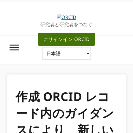
グ
メ
ロ
イ
ー
ン
研究者と研究者をつなぐ
バ
コ
ル・
ン
にサインイン ORCID
ナ
テ
ビ
ン
ゲ
ツ
ー
へ
シ
ス
ョ
キ
ン
ッ
へ
プ
作成 ORCID レコ
ス
キ
ード内のガイダン
ッ
プ
スにより、新しい