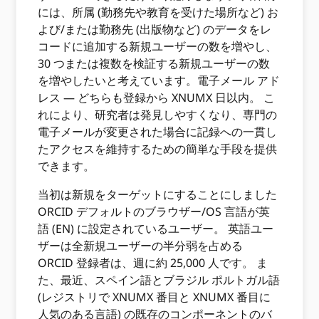
には、所属 (勤務先や教育を受けた場所など) お
よび/または勤務先 (出版物など) のデータをレ
コードに追加する新規ユーザーの数を増やし、
30 つまたは複数を検証する新規ユーザーの数
を増やしたいと考えています。電子メール アド
レス — どちらも登録から XNUMX 日以内。 こ
れにより、研究者は発見しやすくなり、専門の
電子メールが変更された場合に記録への一貫し
たアクセスを維持するための簡単な手段を提供
できます。
当初は新規をターゲットにすることにしました
ORCID デフォルトのブラウザー/OS 言語が英
語 (EN) に設定されているユーザー。 英語ユー
ザーは全新規ユーザーの半分弱を占める
ORCID 登録者は、週に約 25,000 人です。 ま
た、最近、スペイン語とブラジル ポルトガル語
(レジストリで XNUMX 番目と XNUMX 番目に
人気のある言語) の既存のコンポーネントのバ