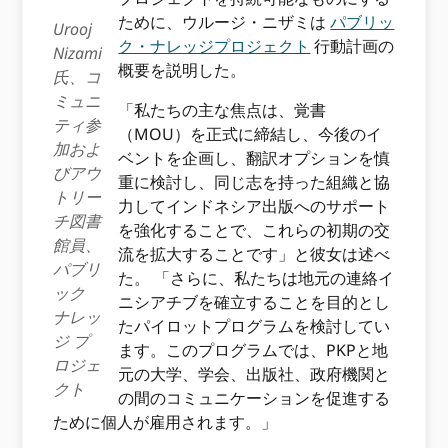
ために、ウルージ・ニザミは
パブリッ
Urooj
ク・ナレッジプロジェクト
行動計画の
Nizami
概要を説明した。
氏、コ
ミュニ
「私たちの主な焦点は、覚書
ティ参
（MOU）を正式に締結し、今後のイ
加およ
ベントを企画し、翻訳オプションを慎
びアウ
重に検討し、同じ志を持った組織と協
トリー
力してインドネシア出版へのサポート
チ図書
を強化することで、これらの初期の交
館員、
流を拡大することです」と彼女は述べ
パブリ
た。 「さらに、私たちは地元の連絡イ
ック
ニシアチブを確立することを目的とし
ナレッ
たパイロットプログラムを検討してい
ジ プ
ます。このプログラムでは、PKPと地
ロジェ
元の大学、学会、出版社、政府機関と
クト
の間のコミュニケーションを促進する
ために個人が雇用されます。」