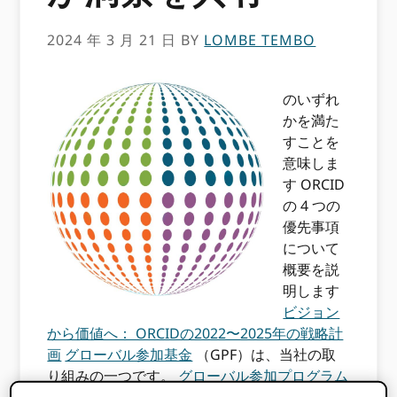
2024 年 3 月 21 日
BY
LOMBE TEMBO
のいずれ
かを満た
すことを
意味しま
す ORCID
の 4 つの
優先事項
について
概要を説
明します
ビジョン
から価値へ： ORCIDの2022〜2025年の戦略計
画
グローバル参加基金
（GPF）は、当社の取
り組みの一つです。
グローバル参加プログラム