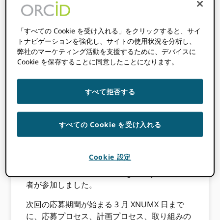
(GPP) は、15 の機関に理解を深め、その導入を
促進するための資金を提供しました。 ORCID
グローバル・サウスの過小評価国では。 2022
「すべての Cookie を受け入れる」をクリックすると、サイ
年以降、このプログラムは役に立ちました
トナビゲーションを強化し、サイトの使用状況を分析し、
ORCID 12か月間の助成金で組織の参加のギャ
弊社のマーケティング活動を支援するために、デバイスに
ップを補い、世界規模の参加を増やす
Cookie を保存することに同意したことになります。
US$20,000.
最近の GPF ウェビナー、
世界中で変化の先頭
すべて拒否する
に立つ: のショーケース ORCID 世界参加基金受
賞者
は、GPF のコミュニティ開発、アウトリー
すべての Cookie を受け入れる
チおよび技術統合助成金の過去の GPF 受賞者
から学ぶ発見の旅に視聴者を連れて行きまし
た。このウェビナーには、スリ ジャヤワルダナ
Cookie 設定
プラ大学、Eko Konnect、Lyrasis、
AfricArXiv、Public Knowledge Project の参加
者が参加しました。
次回の応募期間が始まる 3 月 XNUMX 日まで
に、応募プロセス、計画プロセス、取り組みの