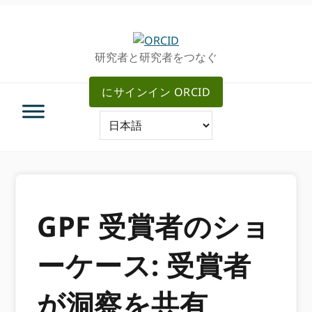
グ
メ
ロ
イ
ー
ン
研究者と研究者をつなぐ
バ
コ
ル・
ン
にサインイン ORCID
ナ
テ
ビ
ン
ゲ
ツ
ー
へ
シ
ス
ョ
キ
ン
ッ
へ
プ
GPF 受賞者のショ
ス
キ
ーケース: 受賞者
ッ
プ
が洞察を共有