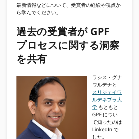
最新情報などについて、受賞者の経験や視点か
ら学んでください。
過去の受賞者が GPF
プロセスに関する洞察
を共有
ラシス・グナ
ワルデナと
スリジェイワ
ルデネプラ大
学
もともと
GPF につい
て知ったのは
LinkedIn で
した。