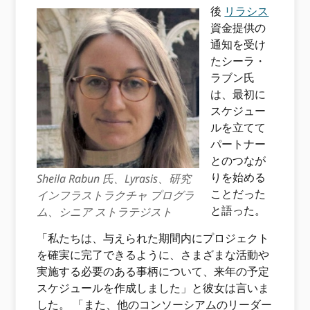
後
リラシス
資金提供の
通知を受け
たシーラ・
ラブン氏
は、最初に
スケジュー
ルを立てて
パートナー
とのつなが
りを始める
Sheila Rabun 氏、Lyrasis、研究
ことだった
インフラストラクチャ プログラ
と語った。
ム、シニア ストラテジスト
「私たちは、与えられた期間内にプロジェクト
を確実に完了できるように、さまざまな活動や
実施する必要のある事柄について、来年の予定
スケジュールを作成しました」と彼女は言いま
した。 「また、他のコンソーシアムのリーダー