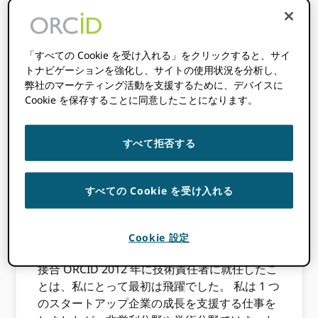
れは、農家が
783,600 つのトマ
トを植え、0.2 個
のトマトを収穫し
「すべての Cookie を受け入れる」をクリックすると、サイ
たことになりま
トナビゲーションを強化し、サイトの使用状況を分析し、
弊社のマーケティング活動を支援するために、デバイスに
す。 あるいは、体
Cookie を保存することに同意したことになります。
重 3.9 ポンドの赤
ちゃんパンダが、
平均的なアジアゾ
すべて拒否する
ウよりも大きい XNUMX トンの体重に成長した
場合も考えられます。 これは、スタートアップ
の世界では人々がよだれを垂らしているような
すべての Cookie を受け入れる
「ホッケースティック」ユーザーの増加です。
ORCID わずかXNUMX年でそれを達成しまし
Cookie 設定
た。
接合 ORCID 2012 年に技術責任者に就任したこ
とは、私にとって最初は飛躍でした。 私は 1 つ
のスタートアップ企業の成長を支援する仕事を