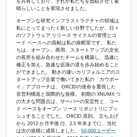
を共有しており、それが私たちを団結させて素
晴らしいことを実現させました。
オープンな研究インフラストラクチャの領域は
私にとってまったく新しい分野でしたが、日々
のソフトウェア リリース サイクルの管理とコ
ード ベースへの貢献は私の操舵室です。 私た
ちは、オープン、商用、スタートアップの文化
の長所を組み合わせたチームを構築し、迅速に
修正を加え、急速な拡張の道を歩み始めること
ができました。 動きの速いカリフォルニアのス
タートアップ企業で働いてきた私の「カウボー
イ」アプローチは、 ORCIDの使命を重視した
非営利構造と国際的な規模。 初期の XNUMX つ
の大きな問題点は、サーバーの安定性と、コー
ド ベースをオープン ソース リポジトリにプッ
シュすることでした。 ORCID 原則。 立ち上げ
から 2012 か月半後 (!)、2.5 年末までに、当社
は次の規模に成長しました。
50,000ユーザー