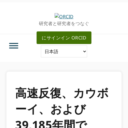
グ
メ
ロ
イ
ー
ン
研究者と研究者をつなぐ
バ
コ
ル・
ン
にサインイン ORCID
ナ
テ
ビ
ン
ゲ
ツ
ー
へ
シ
ス
ョ
キ
ン
ッ
へ
プ
高速反復、カウボ
ス
キ
ーイ、および
ッ
プ
39,185年間で