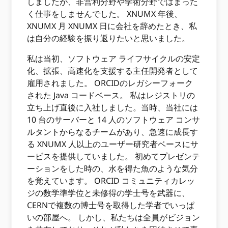
しましたが、非営利分野や学術分野ではまった
く仕事をしませんでした。 XNUMX 年後、
XNUMX 月 XNUMX 日に会社を辞めたとき、私
は自分の経験を振り返りたいと思いました。
私は当初、ソフトウェア ライフサイクルの安定
化、拡張、高速化を支援する主任開発者として
雇用されました。 ORCIDのレガシーフォーク
された Java コードベース。 私はレジストリの
立ち上げ直後に入社しました。当時、当社には
10 台のサーバーと 14 人のソフトウェア コンサ
ルタントからなるチームがあり、急速に成長す
る XNUMX 人以上のユーザー研究者ベースにサ
ービスを提供していました。 初めてプレゼンテ
ーションをした時の、水を得た魚のような気分
を覚えています。 ORCID コミュニティカレッ
ジの数学準学位と未修得の学士号を武器に、
CERNで複数の博士号を取得した学者でいっぱ
いの部屋へ。 しかし、私たちは全員がビジョン