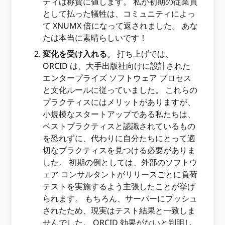
ティは称賛に値します。 私が初期の従業員
として払った犠牲は、コミュニティによっ
て XNUMX 倍になって返されました。 あな
たは本当に素晴らしいです！
変化を受け入れる
。 打ち上げでは、
ORCID は、大手出版社向けに設計された
エンタープライズ ソフトウェア プロセス
と文化ルールに従っていました。 これらの
プラクティスにはメリットがありますが、
小規模なスタートアップである私たちは、
ベストプラクティスと認識されているもの
を恐れずに、代わりに自分たちにとって適
切なプラクティスを見つける必要がありま
した。 初期の例としては、外部のソフトウ
ェア コンサルタントがリリースごとに負荷
テストを実施するよう主張したことが挙げ
られます。 もちろん、サーバーにプッシュ
されたため、現実はテスト結果と一致しま
せんでした。 ORCID 効果がないと判明し