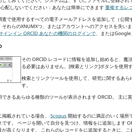
力してみてください。システムは、すでにファイルに登録され
記録、心配しないでください：あなたは簡単にできます
重複するレ
、調査で使用するすべての電子メールアドレスを追加して（公開
それらのXNUMXつ、またはアカウントへのアクセスを失いま
サインイン ORCID あなたの機関のログインで
、またはGoogl
D
その ORCID レコードに情報を追加し始めると、
る必要はありません。[検索とリンク]ボタンを使用
検索とリンクツールを使用して、研究に関するあら
す。
できるあらゆる種類のツールが表示されます ORCID。 主に
に掲載されている場合、
Scopus
開始するのに満足のいく場所
です。 ページを開いて自分を見つけ、情報をに追加します OR
性が高くなります。 これらのレコードをに追加するときに、こ