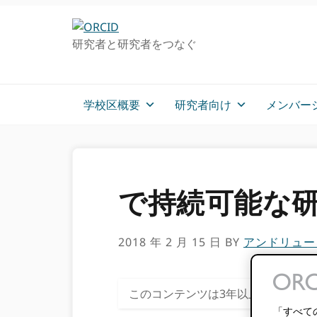
グ
メ
ロ
イ
研究者と研究者をつなぐ
ー
ン
バ
コ
ル・
ン
ナ
テ
学校区概要
研究者向け
メンバー
ビ
ン
ゲ
ツ
ー
へ
シ
ス
ョ
キ
で持続可能な研
ン
ッ
へ
プ
ス
2018 年 2 月 15 日
BY
アンドリュー
キ
ッ
プ
このコンテンツは3年以上前のもの
「すべて