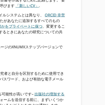
報告書を作成するために記録します。 要
れを呼びます
「新しいCV」
.
ァイルシステムとは異なり、
ORCID 非営
なたがあなたに追加するすべてのもの
何かをプライベートに保つ
、変更するこ
するときにあなたの研究についての共
ページのXNUMXステップバージョンで
の研究者と自分を区別するために使用でき
、パスワード、および有効な電子メール
る可能性が高いです–
出版社の増加する
フォームを送信する前に、まずいくつか