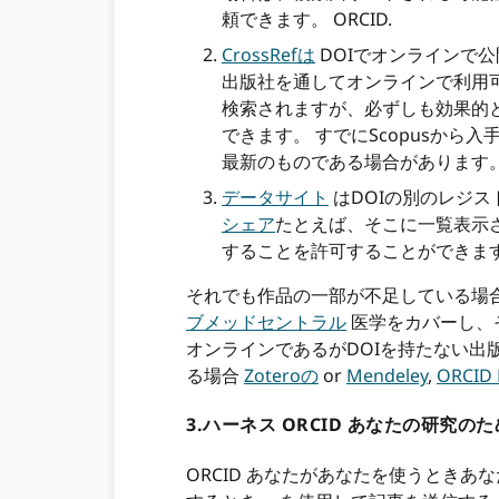
頼できます。 ORCID.
CrossRefは
DOIでオンラインで
出版社を通してオンラインで利用
検索されますが、必ずしも効果的
できます。 すでにScopusから
最新のものである場合があります。 
データサイト
はDOIの別のレジ
シェア
たとえば、そこに一覧表示
することを許可することができます 
それでも作品の一部が不足している場
ブメッドセントラル
医学をカバーし、
オンラインであるがDOIを持たない出
る場合
Zoteroの
or
Mendeley
,
ORCI
3.ハーネス ORCID あなたの研究の
ORCID あなたがあなたを使うとき