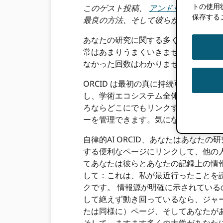
トの使用
このゲスト投稿、
アンドリュー・ダニ
保存する
最良の方法、そして彼らがそれを使っ
あなたの研究に関する多くの情報がイ
常はあまりうまくいきません。 面白
なかった回数はわかりません。 あな
ORCID は最初の真に持続可能な研
し、学術エコシステム全体をサポートし
ろならどこにでもリンクするだけです
ーを管理できます。気になることだけ
自律的AI ORCID、あなたはあな
する便利なページにリンクして、他の人
てあなたは彼らとあなたの記録上の情報
して：これは、私が最近行ったことを
クです。 情報源が明確に示されてい
して絶えず動き回っているなら、ジャー
たは同様に）ページ、そしてあなたが