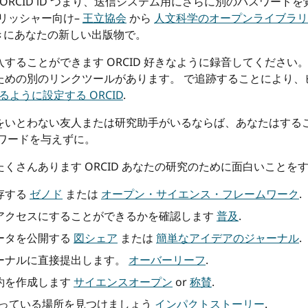
ORCID iD つまり、送信システム用にさらに別のパスワー
パブリッシャー向け–
王立協会
から
人文科学のオープンライブラリ
きにあなたの新しい出版物で。
することができます ORCID 好きなように録音してください
ための別のリンクツールがあります。 で追跡することにより、
るように設定する ORCID
.
をいとわない友人または研究助手がいるならば、あなたはする
ワードを与えずに。
くさんあります ORCID あなたの研究のために面白いことを
存する
ゼノド
または
オープン・サイエンス・フレームワーク
.
アクセスにすることができるかを確認します
普及
.
ータを公開する
図シェア
または
簡単なアイデアのジャーナル
.
ーナルに直接提出します。
オーバーリーフ
.
約を作成します
サイエンスオープン
or
称賛
.
になっている場所を見つけましょう
インパクトストーリー
.