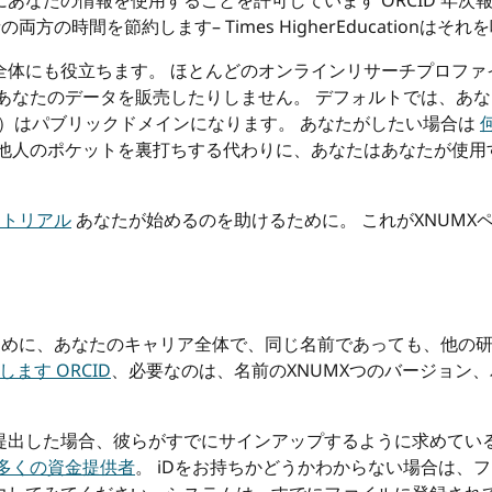
あなたの情報を使用することを許可しています ORCID 年次
両方の時間を節約します– Times HigherEducationはそ
全体にも役立ちます。 ほとんどのオンラインリサーチプロフ
、あなたのデータを販売したりしません。 デフォルトでは、あ
以外）はパブリックドメインになります。 あなたがしたい場合は
 他人のポケットを裏打ちする代わりに、あなたはあなたが使用
ートリアル
あなたが始めるのを助けるために。 これがXNUMX
人々のために、あなたのキャリア全体で、同じ名前であっても、他
します ORCID
、必要なのは、名前のXNUMXつのバージョン
提出した場合、彼らがすでにサインアップするように求めてい
多くの資金提供者
。 iDをお持ちかどうかわからない場合は、