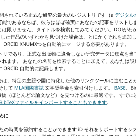
公開されている正式な研究の最大のレジストリです（a
デジタル
可能であるならば、彼らはほぼ確実にあなたの記事をリストしま
とは限りません。タイトルを検索してみてください。DOIがわ
入手した作品のいずれかを見つけた場合は、とにかくそれを追加して
ORCID XNUMXつを自動的にマージする必要があります。
ストリであり、正式な出版物に適合しない研究データに焦点を当
されます。 あなたの名前を検索することに加えて、あなたは設
ORCID 自動的に記録します。
合は、特定の主題や国に特化した他のリンクツールに進むこと
そして
MLA国際書誌
文学奨学金を索引付けします。
BASE
、Bi
版物（ほとんどの論文など）を見つけるのに最適です。 すで
D BibTeXファイルをインポートすることもできます
.
ために
あなたの時間を節約することができます iD それをサポートする