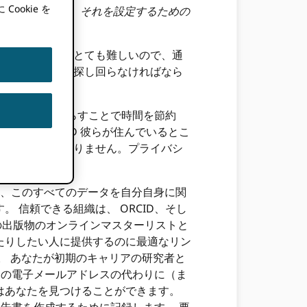
okie を
ORCID 記録、それを設定するための
てつながるのはとても難しいので、通
て、その情報を探し回らなければなら
さい！
要な作業量を減らすことで時間を節約
に、 ORCID 彼らが住んでいるとこ
である必要もありません。プライバシ
より、このすべてのデータを自分自身に関
信頼できる組織は、 ORCID、そし
ての出版物のオンラインマスターリストと
たりしたい人に提供するのに最適なリン
。 あなたが初期のキャリアの研究者と
たの電子メールアドレスの代わりに（ま
はあなたを見つけることができます。