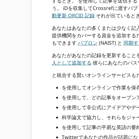
するとき。 を使用して記事を送信する 
う。 iDを収集してCrossrefに渡す
動更新 ORCID 記録
それが出ていると
あなたはあなたの多くまたは少なく記入
提供機関をカバーする資金を追加する
もできます
パブロン
(NAIST) と
同期す
あなたがあなたの記録を更新すること
人として追加する
彼らにあなたのパス
と統合する賢いオンラインサービスもた
を使用してオンラインで作業を保
を使用して、どの記事をオープン
を使用して非公式にアイデアやデ
科学論文で協力し、それらをジャ
を使用して記事の平易な英語の要
Twitterであなたの作品が話題