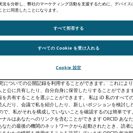
状況を分析し、弊社のマーケティング活動を支援するために、デバイスに Co
ング
（カナダ、トロント大学情報学部の講師）は、研究者がなぜ 
ことに同意したことになります。
て何ができるか。
ンターネット上に浮かんでいます。 しかし、一人の人を見つけ
すべて拒否する
い記事を見つけて、その人が書いたものを他に見つけたいと思っ
たはその研究を生み出す仕事をしました：見つけやすくしてくだ
すべての Cookie を受け入れる
究ポートフォリオです。 引用や資金の数値を再入力するために必
ます。 すべての研究ファイルのリポジトリになろうとする代わり
。 毎日のメールに悩まされることはなく、技術的なウィザード
Cookie 設定
を続けることができます。
たの研究についての公開記録を利用することができます。 これに
と公に共有したり、自分自身に保管したりすることができます。 
を共有することを選ぶことができます。 私は iD 私のすべ
読んだり、会議で私を紹介したり、新しいポジションを検討し
るので、私がそれを構成していないことを確認するのは簡単です
ナルはあなたへのリンクを含むことができます ORCID あな
あなたの最後の機関のネットワークから起動されたとき、読者