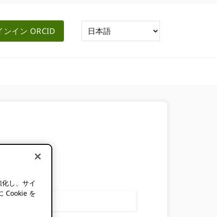
ンイン ORCID
強化し、サイ
okie を
。