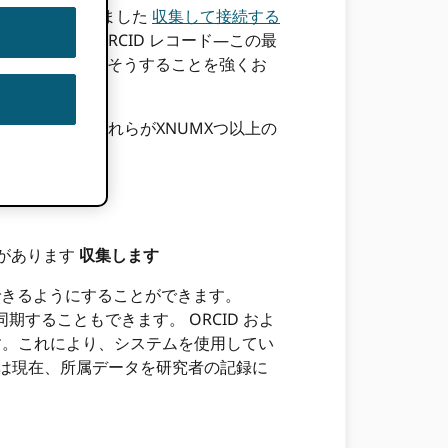
されるようになりました
収集して接続する
します。 ORCID レコード—この最
関のメンバーにそうすることを強くお
ステム統合と、それらがXNUMXつ以上の
スガイドライン。
合があります
収集します
ンクできるようにすることができます。
に同期することもできます。 ORCID およ
に表示されます。これにより、システムを使用してい
verisは現在、所属データを研究者の記録に