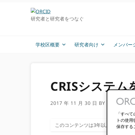
グ
メ
ロ
イ
研究者と研究者をつなぐ
ー
ン
バ
コ
ル・
ン
ナ
テ
学校区概要
研究者向け
メンバー
ビ
ン
ゲ
ツ
ー
へ
シ
ス
ョ
キ
CRISシステ
ン
ッ
へ
プ
ス
2017 年 11 月 30 日
BY
PAULA DE
キ
「すべて
ッ
トの使用
プ
このコンテンツは3年以上前のもの
保存する