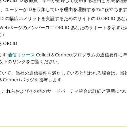
ORCID iD 教職員、学生が登録して使用する理由と方法を
合は、ユーザーがiDを収集している理由を理解するのに役立ちま
D の幅広いメリットを実証するためのサイトのiD ORCID あ
るWebページのメンバーロゴ ORCID あなたのサポートを示す
て）
ORCID
ます
通信リソース
Collect＆Connectプログラムの通信
以下のリンクをご覧ください。
ていて、当社の通信要件を満たしていると思われる場合は、当
＆Connectバッジを授与します。
ム
これらおよびその他のサードパーティ統合の詳細と更新につ