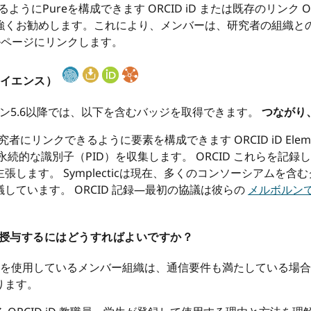
ようにPureを構成できます ORCID iD または既存のリンク O
強くお勧めします。これにより、メンバーは、研究者の組織と
タルページにリンクします。
サイエンス）
ン5.6以降では、以下を含むバッジを取得できます。
つながり
究者にリンクできるように要素を構成できます ORCID iD Ele
どの永続的な識別子（PID）を収集します。 ORCID これらを
します。 Symplecticは現在、多くのコンソーシアムを
しています。 ORCID 記録—最初の協議は彼らの
メルボルン
バッジを授与するにはどうすればよいですか？
を使用しているメンバー組織は、通信要件も満たしている場合、独自の
ります。