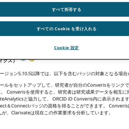
単かを皆さんと共有します ORCID-CRISシステムが授与
すべて拒否する
部を使用して、教職員、学生、卒業生の所属を主張する方法を強調
機関による情報インフラストラクチャの構築
、私たちは研究機
すべての Cookie を受け入れる
XNUMXつをレビューしました ORCID メンバーのCRISシ
術的要素を満たしていることを確認し、 ORCIDのベストプラクティ
Cookie 設定
ティクス）
ージョン5.10.5以降では、以下を含むバッジの対象となる場
インストールをセットアップして、研究者が自分のConverisをリ
ウントに。 Converisを使用すると、研究者は研究成果データを相互
vateAnalyticsと協力して、 ORCID iD Converis内
ollect＆Connectバッジの資格を得ることができます。 Con
、Clarivateは現在この作業要求を分析しています。