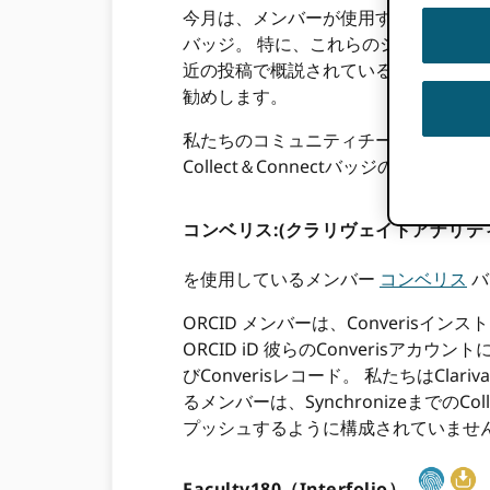
今月は、メンバーが使用するのがいかに簡
バッジ。 特に、これらのシステムの一
近の投稿で概説されているように
研究
勧めします。
私たちのコミュニティチームは最近、次の
Collect＆Connectバッジの技
コンベリス:(クラリヴェイトアナリ
を使用しているメンバー
コンベリス
バ
ORCID メンバーは、Converis
ORCID iD 彼らのConverisアカ
びConverisレコード。 私たちはClari
るメンバーは、SynchronizeまでのC
プッシュするように構成されていませんが
Faculty180（Interfolio）