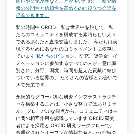
順位や文化が異なることが多いため）、研究情
報の公開性と信頼性を高めるのに役立つ会話を
促進できます。
私の時間中 ORCID、私は世界中を旅して、私
たちのコミュニティを構成する素晴らしい人々
であるあなたと直接交流しました。 私たちは実
現するためにあなたのコミットメントに依存し
ています
私たちのビジョン
、研究、奨学金、イ
ノベーションに参加するすべての人が一意に識
別され、分野、国境、時間を超えた貢献に結び
ついている世界の。 たくさんの皆様とお会いで
きて光栄です。
永続的なグローバルな研究インフラストラクチ
ャを構築することは、小さな努力ではありませ
ん。 グローバルな観点から、コミュニティは主
に間の相互作用を認識しています ORCID 研究
者による採用と ORCID 研究ワークフローで。
合理化されたオープンな情報共有という究極の