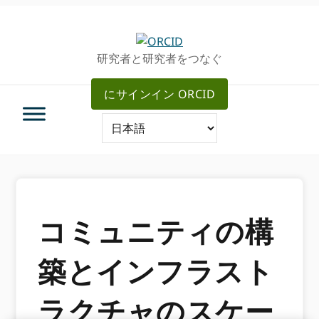
グ
メ
ロ
イ
ー
ン
研究者と研究者をつなぐ
バ
コ
ル・
ン
にサインイン ORCID
ナ
テ
ビ
ン
ゲ
ツ
ー
へ
シ
ス
ョ
キ
ン
ッ
へ
プ
コミュニティの構
ス
キ
築とインフラスト
ッ
プ
ラクチャのスケー