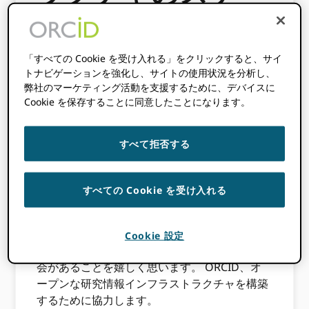
リングの旅
「すべての Cookie を受け入れる」をクリックすると、サイ
2019 年 9 月 25 日
BY
マシューバイス
トナビゲーションを強化し、サイトの使用状況を分析し、
弊社のマーケティング活動を支援するために、デバイスに
Cookie を保存することに同意したことになります。
このコンテンツは3年以上前のものです。
この投稿に含まれる情報は不正確である可
すべて拒否する
能性があります。
私が去るのは悲しみと興奮の両方です
すべての Cookie を受け入れる
ORCID,
新しいエグゼクティブディレクターと
してDataCiteに参加する
。 これは素晴らしい機
会であり、私がより広いデジタルインフラスト
Cookie 設定
ラクチャ内にとどまり、一緒に仕事を続ける機
会があることを嬉しく思います。 ORCID、オ
ープンな研究情報インフラストラクチャを構築
するために協力します。