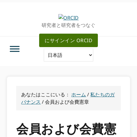
グ
メ
ロ
イ
ー
ン
研究者と研究者をつなぐ
バ
コ
ル・
ン
にサインイン ORCID
ナ
テ
ビ
ン
ゲ
ツ
ー
へ
シ
ス
ョ
キ
ン
ッ
へ
プ
あなたはここにいる：
ホーム
/
私たちのガ
ス
バナンス
/
会員および会費憲章
キ
ッ
プ
会員および会費憲