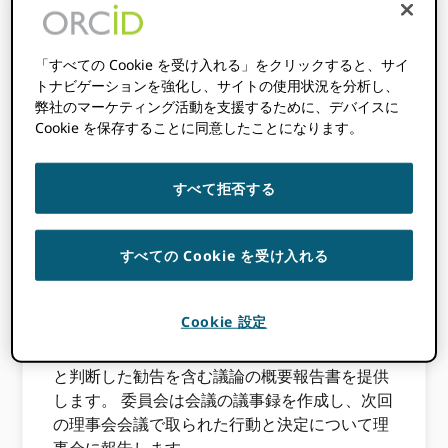
委員会の種類
「すべての Cookie を受け入れる」をクリックすると、サイ
トナビゲーションを強化し、サイトの使用状況を分析し、
会員および会費委員会は理事会の常設諮問委員
弊社のマーケティング活動を支援するために、デバイスに
会です。 そのため、本憲章に規定されている、
Cookie を保存することに同意したことになります。
または取締役会から特に要求されている特定の
問題または取り組みについて、取締役会にガイ
すべて拒否する
ダンスまたは推奨事項を提供します。 取締役会
に代わって意思決定を行う権限は委任されてい
ません。
すべての Cookie を受け入れる
レポート作成
Cookie 設定
委員会は理事会に直接報告し、反対意見や適切
と判断した勧告を含む議論の概要報告書を提供
します。 委員会は会議の議事録を作成し、次回
の理事会会議で取られた行動と決定について理