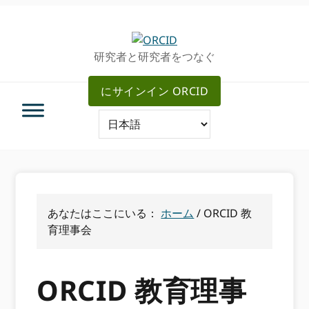
グ
メ
ロ
イ
ー
ン
研究者と研究者をつなぐ
バ
コ
ル・
ン
にサインイン ORCID
ナ
テ
ビ
ン
ゲ
ツ
ー
へ
シ
ス
ョ
キ
ン
ッ
へ
プ
あなたはここにいる：
ホーム
/
ORCID 教
ス
育理事会
キ
ッ
プ
ORCID 教育理事