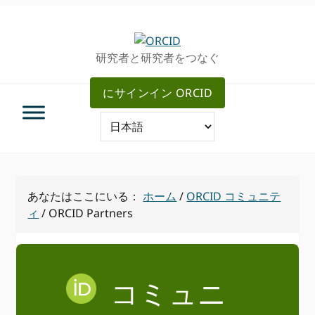
グ
メ
ロ
イ
ー
ン
研究者と研究者をつなぐ
バ
コ
ル・
ン
にサインイン ORCID
ナ
テ
ビ
ン
ゲ
ツ
ー
へ
シ
ス
ョ
キ
あなたはここにいる：
ホーム
/
ORCID コミュニテ
ン
ッ
ィ
/
ORCID Partners
へ
プ
ス
キ
ッ
コミュニ
プ