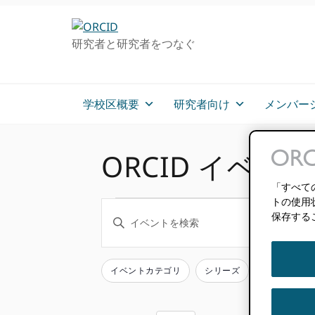
グ
メ
プ
ロ
イ
ラ
研究者と研究者をつなぐ
ー
ン
イ
バ
コ
マ
ル・
ン
リ
ナ
テ
ー
学校区概要
研究者向け
メンバー
ビ
ン
サ
ゲ
ツ
イ
ー
へ
ド
ORCID イベント
シ
ス
バ
ョ
キ
ー
「すべて
ン
ッ
へ
イ
トの使用
イ
へ
プ
ス
保存する
キ
ス
キ
ー
ベ
ベ
キ
ッ
ワ
ッ
プ
ン
ー
イベントカテゴリ
シリーズ
フ
フ
ン
プ
ド
ォ
ィ
ト
を
ー