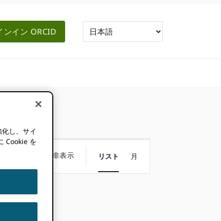
ンイン ORCID
強化し、サイ
okie を
イ
フィルターを非表示
リスト
月
ベ
ン
ト
ビ