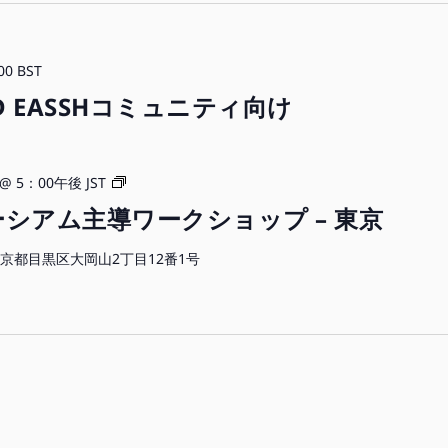
00
BST
D EASSHコミュニティ向け
ORCID
 @ 5：00午後
JST
ワ
ソーシアム主導ワークショップ – 東京
ー
ク
0 東京都目黒区大岡山2丁目12番1号
シ
ョ
ッ
プ