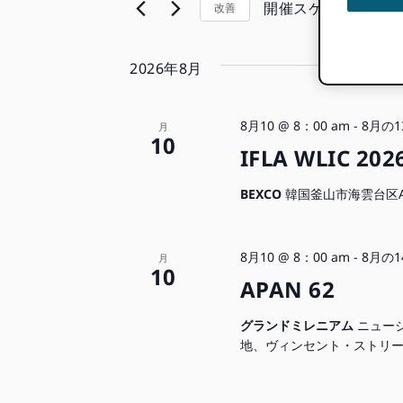
ル
ト
入
開催スケジュール
改善
ム
検
タ
力
日
入
し
付
索
力
2026年8月
て
を
の
く
選
と
い
だ
択
ず
8月10 @ 8：00 am
-
8月の1
月
さ
し
表
10
れ
IFLA WLIC 202
い。
ま
か
示
キ
す。
を
BEXCO
韓国釜山市海雲台区AP
ー
変
ナ
ワ
更
ー
す
ビ
8月10 @ 8：00 am
-
8月の1
月
ド
10
る
APAN 62
で
ゲ
と、
イ
イ
グランドミレニアム
ニュー
ベ
ー
ベ
地、ヴィンセント・ストリ
ン
ン
ト
シ
ト
を