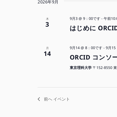
の
2026年9月
ョ
検
リ
索
ス
ン
し
9月3 @ 9：00です
-
午前10:
木
ト
ま
3
が
はじめに ORCI
す。
フ
ィ
ル
9月14 @ 8：00です
-
9月15
月
タ
14
ORCID コン
リ
ン
東京理科大学
〒152-855
グ
さ
れ
た
結
前へ
イベント
果
で
更