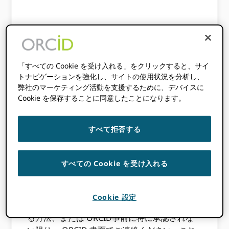
一般的なブランドガイ
ダンス
「すべての Cookie を受け入れる」をクリックすると、サイ
トナビゲーションを強化し、サイトの使用状況を分析し、
ほとんどの材料は
ORCIDブランドライブラ
弊社のマーケティング活動を支援するために、デバイスに
Cookie を保存することに同意したことになります。
リ
出版されているのは
CC0ライセンス
, ORCID
の名称および商標（ロゴを含む）（以下「マー
ク」）は、Orcid, Inc. の商標であり、本ガイド
すべて拒否する
ラインに従って使用されるものとします。
これらのマークをプロモーションにぜひご活用
すべての Cookie を受け入れる
ください。 ORCID 貴機関、製品、またはサー
ビスに関する資料として使用できますが、これ
らのガイドラインに反する方法、または商品や
Cookie 設定
サービスの出所について混乱を招く可能性のあ
る方法、または ORCID事前に特に承認されな