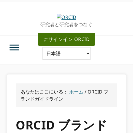
グ
メ
ロ
イ
ー
ン
研究者と研究者をつなぐ
バ
コ
ル・
ン
にサインイン ORCID
ナ
テ
ビ
ン
ゲ
ツ
ー
へ
シ
ス
ョ
キ
ン
ッ
へ
プ
あなたはここにいる：
ホーム
/
ORCID ブ
ス
ランドガイドライン
キ
ッ
プ
ORCID ブランド