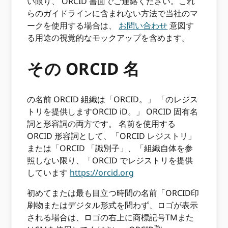
い限り、 ORCID 書面でご連絡ください。これ
らのガイドラインに含まれない方法で当社のマ
ークを使用する場合は、
お問い合わせ
意図す
る用途の視覚的なモックアップを含めます。
その ORCID 名
の名前 ORCID 組織は「ORCID。」 「のレジス
トリを提供しますORCID iD。」 ORCID 固有名
詞と形容詞の両方です。 名前を使用する
ORCID 形容詞として、「ORCID レジストリ」
または「ORCID 「識別子」、「組織自体を参
照しない限り、「ORCID でレジストリを提供
しています
https://orcid.org
初めてまたは最も目立つ時間の名前「ORCID印
刷物またはデジタル形式を問わず、ロゴが表示
される場合は、ロゴの右上に商標記号TMまた
™