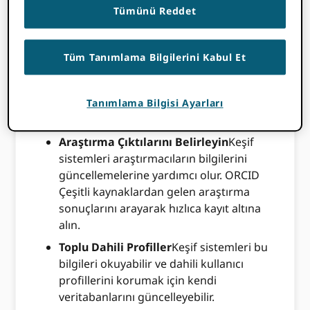
Tümünü Reddet
ORCID Kayıtlar.
Temel
Tüm Tanımlama Bilgilerini Kabul Et
Avantajlar
Tanımlama Bilgisi Ayarları
Araştırma Çıktılarını Belirleyin
Keşif
sistemleri araştırmacıların bilgilerini
güncellemelerine yardımcı olur. ORCID
Çeşitli kaynaklardan gelen araştırma
sonuçlarını arayarak hızlıca kayıt altına
alın.
Toplu Dahili Profiller
Keşif sistemleri bu
bilgileri okuyabilir ve dahili kullanıcı
profillerini korumak için kendi
veritabanlarını güncelleyebilir.