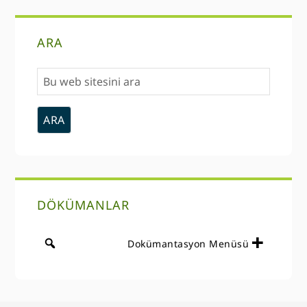
Birincil
ARA
Kenar
Bu
Çubuğu
web
sitesini
ara
DÖKÜMANLAR
Dokümantasyon Menüsü