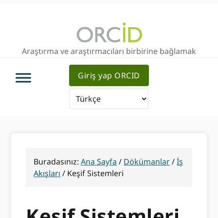
Birincil
Ana
Birincil
Geziye
içeriğe
kenar
atla
atla
çubuğu
geç
Araştırma ve araştırmacıları birbirine bağlamak
Giriş yap ORCID
Buradasınız:
Ana Sayfa
/
Dökümanlar
/
İş
Akışları
/
Keşif Sistemleri
Keşif Sistemleri