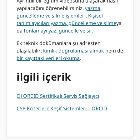
Ayrıntılı bir eğitim videosuna ulaşarak nasıl
yapılacağını öğrenebilirsiniz.
yazma,
güncelleme ve silme işlemleri
,
Kişisel
tanımlayıcıları yazma, güncelleme ve silme
ya
da
fonlamayı yaz, güncelle ve sil
.
Ek teknik dokümanlara şu adresten
ulaşılabilir:
kimlik doğrulaması almak
hem de
bir kayıttaki verileri okuma
.
ilgili içerik
Ol ORCID Sertifikalı Servis Sağlayıcı
CSP Kriterleri: Keşif Sistemleri – ORCID