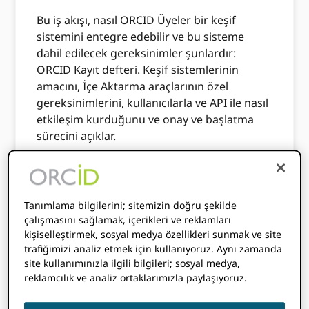
Bu iş akışı, nasıl ORCID Üyeler bir keşif
sistemini entegre edebilir ve bu sisteme
dahil edilecek gereksinimler şunlardır:
ORCID Kayıt defteri. Keşif sistemlerinin
amacını, İçe Aktarma araçlarının özel
gereksinimlerini, kullanıcılarla ve API ile nasıl
etkileşim kurduğunu ve onay ve başlatma
sürecini açıklar.
Hedef kitlesi
Tanımlama bilgilerini; sitemizin doğru şekilde
çalışmasını sağlamak, içerikleri ve reklamları
Bu belge, özet ve atıf veritabanları,
kişiselleştirmek, sosyal medya özellikleri sunmak ve site
bibliyografik kataloglar, meta veri
trafiğimizi analiz etmek için kullanıyoruz. Aynı zamanda
toplayıcıları, kayıt kuruluşları ve akademik
site kullanımınızla ilgili bilgileri; sosyal medya,
arama motorları tarafından araştırmacılar
reklamcılık ve analiz ortaklarımızla paylaşıyoruz.
tarafından sahiplenilen öğeleri yazarken
kullanılabilecek bir iş akışını açıklamaktadır.