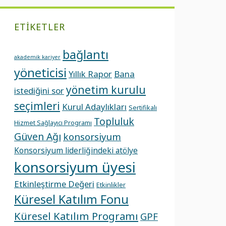
ETIKETLER
bağlantı
akademik kariyer
yöneticisi
Yıllık Rapor
Bana
yönetim kurulu
istediğini sor
seçimleri
Kurul Adaylıkları
Sertifikalı
Topluluk
Hizmet Sağlayıcı Programı
Güven Ağı
konsorsiyum
Konsorsiyum liderliğindeki atölye
konsorsiyum üyesi
Etkinleştirme Değeri
Etkinlikler
Küresel Katılım Fonu
Küresel Katılım Programı
GPF