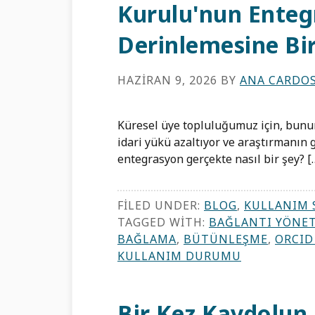
Kurulu'nun Enteg
Derinlemesine Bi
HAZIRAN 9, 2026
BY
ANA CARDO
Küresel üye topluluğumuz için, bunun
idari yükü azaltıyor ve araştırmanın g
entegrasyon gerçekte nasıl bir şey? [
FILED UNDER:
BLOG
,
KULLANIM 
TAGGED WITH:
BAĞLANTI YÖNET
BAĞLAMA
,
BÜTÜNLEŞME
,
ORCID
KULLANIM DURUMU
Bir Kez Kaydolun