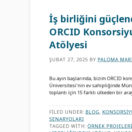
İş birliğini güçl
ORCID Konsorsiyu
Atölyesi
ŞUBAT 27, 2025
BY
PALOMA MAR
Bu ayın başlarında, bizim ORCID kon
Üniversitesi'nin ev sahipliğinde Müni
toplantı için 15 farklı ülkeden bir ar
FILED UNDER:
BLOG
,
KONSORSIY
SENARYOLARI
TAGGED WITH:
ÖRNEK PROJELER