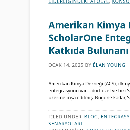
LIDERLIĞINDEKI ATÖLYE
,
KONSO
Amerikan Kimya D
ScholarOne Enteg
Katkıda Bulunanı
OCAK 14, 2025
BY
ÉLAN YOUNG
Amerikan Kimya Derneği (ACS), ilk üy
entegrasyonu var—dört özel ve biri 
üzerine inşa edilmiş. Bugüne kadar, 
FILED UNDER:
BLOG
,
ENTEGRASY
SENARYOLARI