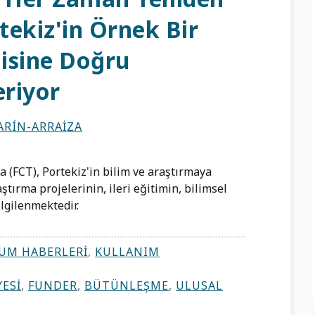
rtekiz'in Örnek Bir
jisine Doğru
eriyor
RÍN-ARRAIZA
 (FCT), Portekiz'in bilim ve araştırmaya
tırma projelerinin, ileri eğitimin, bilimsel
ilgilenmektedir.
UM HABERLERI
,
KULLANIM
ESI
,
FUNDER
,
BÜTÜNLEŞME
,
ULUSAL