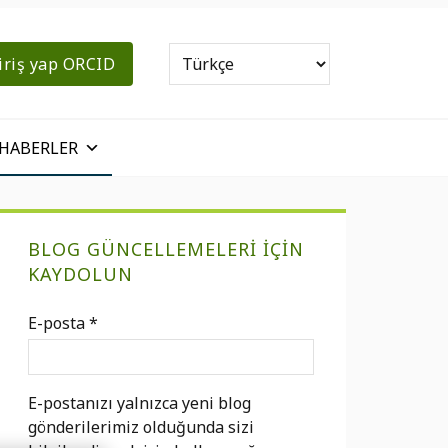
iriş yap ORCID
HABERLER
Birincil
BLOG GÜNCELLEMELERI IÇIN
Kenar
KAYDOLUN
Çubuğu
E-posta
*
E-postanızı yalnızca yeni blog
gönderilerimiz olduğunda sizi