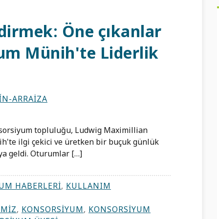
endirmek: Öne çıkanlar
m Münih'te Liderlik
ÍN-ARRAIZA
sorsiyum topluluğu, Ludwig Maximillian
h'te ilgi çekici ve üretken bir buçuk günlük
aya geldi. Oturumlar […]
UM HABERLERI
,
KULLANIM
IMIZ
,
KONSORSIYUM
,
KONSORSIYUM