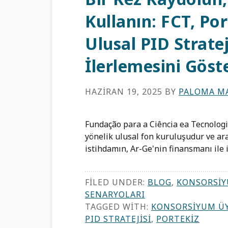
Kullanın: FCT, Po
Ulusal PID Strate
İlerlemesini Göst
HAZIRAN 19, 2025
BY
PALOMA MA
Fundação para a Ciência ea Tecnologia
yönelik ulusal fon kuruluşudur ve araş
istihdamın, Ar-Ge'nin finansmanı ile 
FILED UNDER:
BLOG
,
KONSORSIY
SENARYOLARI
TAGGED WITH:
KONSORSIYUM ÜY
PID STRATEJISI
,
PORTEKIZ