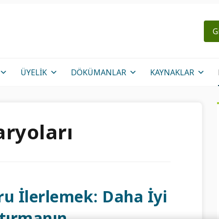
G
ÜYELIK
DÖKÜMANLAR
KAYNAKLAR
ryoları
u İlerlemek: Daha İyi
ştırmanın