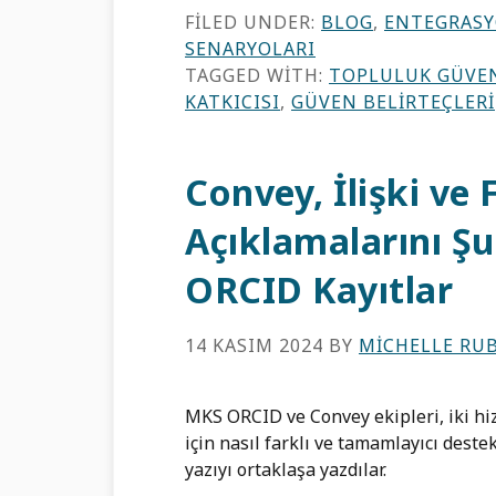
FILED UNDER:
BLOG
,
ENTEGRASY
SENARYOLARI
TAGGED WITH:
TOPLULUK GÜVEN
KATKICISI
,
GÜVEN BELIRTEÇLERI
Convey, İlişki ve 
Açıklamalarını Şu
ORCID Kayıtlar
14 KASIM 2024
BY
MICHELLE RU
MKS ORCID ve Convey ekipleri, iki hi
için nasıl farklı ve tamamlayıcı dest
yazıyı ortaklaşa yazdılar.