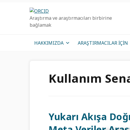
Birincil
Ana
Birincil
Geziye
içeriğe
kenar
Araştırma ve araştırmacıları birbirine
atla
atla
çubuğu
bağlamak
geç
HAKKIMIZDA
ARAŞTIRMACILAR IÇIN
Kullanım Sena
Yukarı Akışa Doğr
Meta Veriler Ara