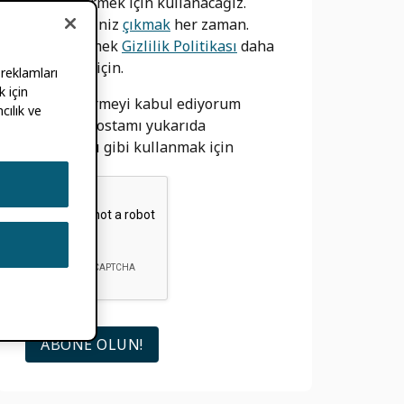
bilgilendirmek için kullanacağız.
Yapabilirsiniz
çıkmak
her zaman.
bizim görmek
Gizlilik Politikası
daha
fazla bilgi için.
 reklamları
 için
izin vermeyi kabul ediyorum
cılık ve
ORCID e-postamı yukarıda
açıklandığı gibi kullanmak için