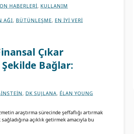
ON HABERLERI
,
KULLANIM
 AĞI
,
BÜTÜNLEŞME
,
EN İYI VERI
Finansal Çıkar
 Şekilde Bağlar:
BINSTEIN
,
DK SUJLANA
,
ÉLAN YOUNG
zmetin araştırma sürecinde şeffaflığı artırmak
ek sağladığına açıklık getirmek amacıyla bu