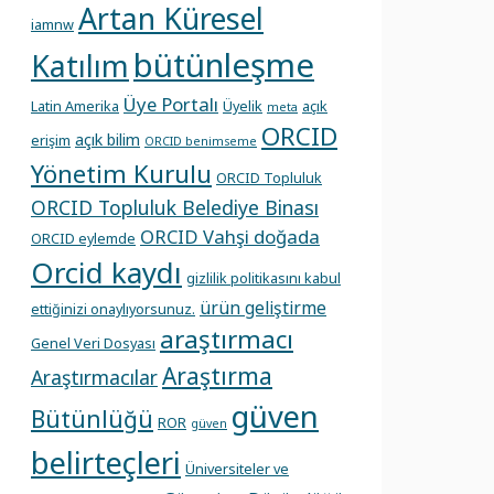
Artan Küresel
iamnw
bütünleşme
Katılım
Üye Portalı
Latin Amerika
Üyelik
açık
meta
ORCID
açık bilim
erişim
ORCID benimseme
Yönetim Kurulu
ORCID Topluluk
ORCID Topluluk Belediye Binası
ORCID Vahşi doğada
ORCID eylemde
Orcid kaydı
gizlilik politikasını kabul
ürün geliştirme
ettiğinizi onaylıyorsunuz.
araştırmacı
Genel Veri Dosyası
Araştırma
Araştırmacılar
güven
Bütünlüğü
ROR
güven
belirteçleri
Üniversiteler ve