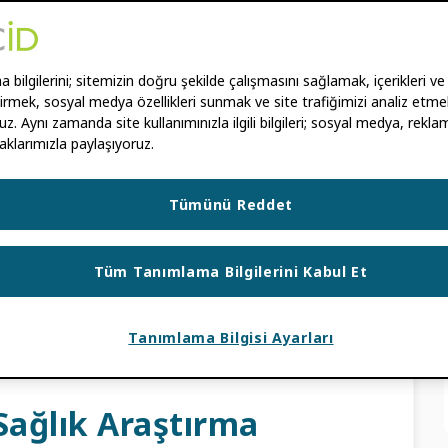
l Koruyor?
bilgilerini; sitemizin doğru şekilde çalışmasını sağlamak, içerikleri ve
RÍN-ARRAIZA
,
SHIVENDRA NAIDOO
ştirmek, sosyal medya özellikleri sunmak ve site trafiğimizi analiz etmek
uz. Aynı zamanda site kullanımınızla ilgili bilgileri; sosyal medya, reklam
aklarımızla paylaşıyoruz.
kurumlar, araştırma bütünlüğünü desteklemek,
ını kolaylaştırmak ve açık bilimsel iletişimdeki
 konumdadır.” – Yvonne Campfens, Araştırma
Tümünü Reddet
Tüm Tanımlama Bilgilerini Kabul Et
R
,
KULLANIM SENARYOLARI
ÜNLÜĞÜ
,
AKADEMIK YAYINCILAR
,
GÜVEN
Tanımlama Bilgisi Ayarları
VE ARAŞTIRMA KURUMLARI
ğlık Araştırma