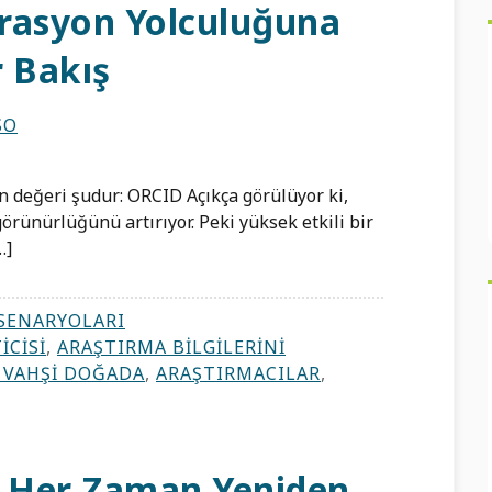
rasyon Yolculuğuna
r Bakış
SO
 değeri şudur: ORCID Açıkça görülüyor ki,
örünürlüğünü artırıyor. Peki yüksek etkili bir
…]
SENARYOLARI
ICISI
,
ARAŞTIRMA BILGILERINI
 VAHŞI DOĞADA
,
ARAŞTIRMACILAR
,
, Her Zaman Yeniden