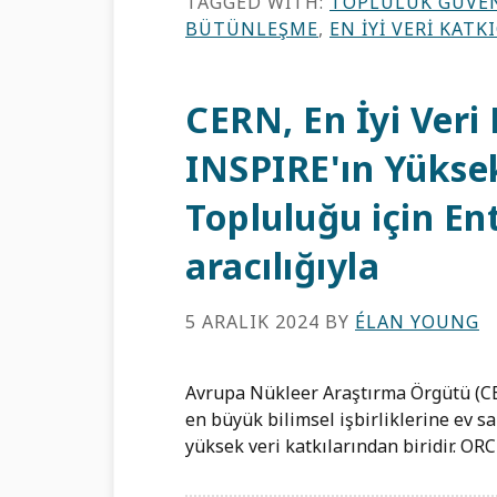
TAGGED WITH:
TOPLULUK GÜVE
BÜTÜNLEŞME
,
EN İYI VERI KATKI
CERN, En İyi Veri
INSPIRE'ın Yüksek
Topluluğu için E
aracılığıyla
5 ARALIK 2024
BY
ÉLAN YOUNG
Avrupa Nükleer Araştırma Örgütü (CERN
en büyük bilimsel işbirliklerine ev sa
yüksek veri katkılarından biridir. ORC