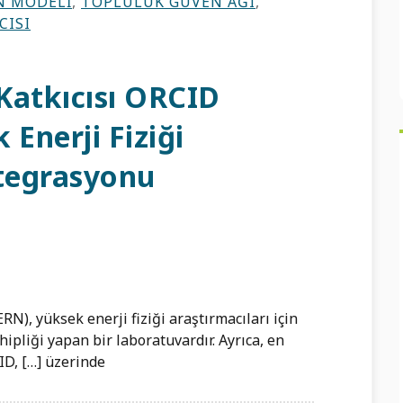
N MODELI
,
TOPLULUK GÜVEN AĞI
,
CISI
 Katkıcısı ORCID
 Enerji Fiziği
ntegrasyonu
), yüksek enerji fiziği araştırmacıları için
hipliği yapan bir laboratuvardır. Ayrıca, en
ID, […] üzerinde