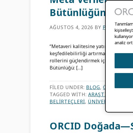
Bütünlüğünü Nası
Tanımlama 
AĞUSTOS 4, 2026
BY
PALOMA MA
kişiselle
kullanıyor
analiz ort
“Metaveri kalitesine yatırım yapan 
keşfedilebilirliği artırmak, iş akışlar
rollerini güçlendirmek için daha iyi
Bütünlüğü: […]
FILED UNDER:
BLOG
,
ÖZELLIKLE
TAGGED WITH:
ARAŞTIRMA BÜT
BELIRTEÇLERI
,
ÜNIVERSITELER 
ORCID Doğada—Sa