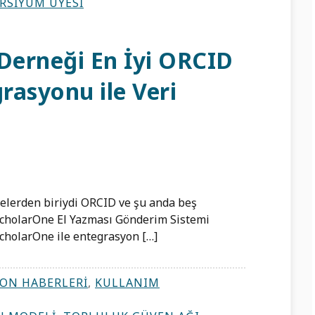
RSIYUM ÜYESI
erneği En İyi ORCID
rasyonu ile Veri
elerden biriydi ORCID ve şu anda beş
ScholarOne El Yazması Gönderim Sistemi
ScholarOne ile entegrasyon […]
ON HABERLERI
,
KULLANIM