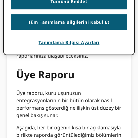
Tümünü Reddet
Raporlarınıza şu adresten ulaşabilirsiniz:
ORCID Üye Portalı
. Herşey ORCID üyelerin
erişimi vardır ORCID Üye Portalı. Aktif bir
Tüm Tanımlama Bilgilerini Kabul Et
üyeyseniz ve portala erişiminiz yoksa,
lütfen
bize bildirin
.
Tanımlama Bilgisi Ayarları
Üye portalı içerisinden 'Araçlar' menüsünden
raporlarınıza ulaşabileceksiniz.
Üye Raporu
Üye raporu, kuruluşunuzun
entegrasyonlarının bir bütün olarak nasıl
performans gösterdiğine ilişkin üst düzey bir
genel bakış sunar.
Aşağıda, her bir öğenin kısa bir açıklamasıyla
birlikte raporda görüntülediğimiz bölümlerin