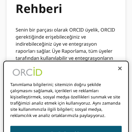
Rehberi
Senin bir parçası olarak ORCID üyelik, ORCID
gerektiğinde erişebileceğiniz ve
indirebileceğiniz üye ve entegrasyon
raporları sağlar. Üye Raporlama, tüm üyeler
tarafından kullanılabilir ve entegrasyonların
nasıl kullanıldığına, iD'lerini entegrasyona
bağlayan araştırmacı sayısına ve güncellenen
kayıt sayısına ilişkin içgörü sağlar.
Tanımlama bilgilerini; sitemizin doğru şekilde
ORCID Ayrıca, tüm üyelerimizin kullanımına
çalışmasını sağlamak, içerikleri ve reklamları
kişiselleştirmek, sosyal medya özellikleri sunmak ve site
açık olan (özellikle Araştırma Örgütü üyeleri
trafiğimizi analiz etmek için kullanıyoruz. Aynı zamanda
için geçerli olan) bir Bağlantı Raporu ve
site kullanımınızla ilgili bilgileri; sosyal medya,
yalnızca Konsorsiyum Lideri kuruluşlarımız
reklamcılık ve analiz ortaklarımızla paylaşıyoruz.
tarafından kullanılabilen bir Konsorsiyum
Pano'su da sağlar.