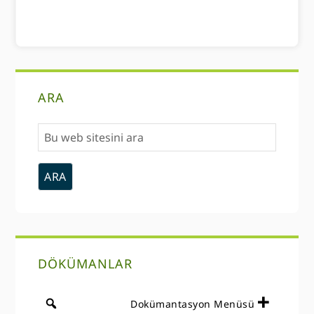
Birincil
ARA
Kenar
Bu
Çubuğu
web
sitesini
ara
DÖKÜMANLAR
Dokümantasyon Menüsü