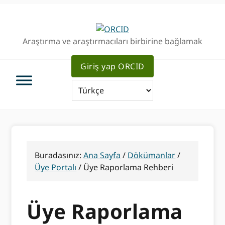
Birincil
Ana
Birincil
Geziye
içeriğe
kenar
atla
atla
çubuğu
Araştırma ve araştırmacıları birbirine bağlamak
geç
Giriş yap ORCID
Buradasınız:
Ana Sayfa
/
Dökümanlar
/
Üye Portalı
/
Üye Raporlama Rehberi
Üye Raporlama