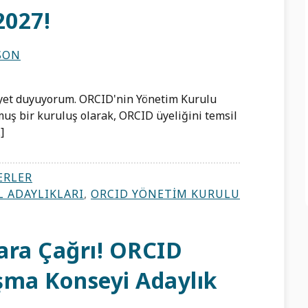
2027!
SON
yet duyuyorum. ORCID'nin Yönetim Kurulu
muş bir kuruluş olarak, ORCID üyeliğini temsil
]
ERLER
 ADAYLIKLARI
,
ORCID YÖNETIM KURULU
ara Çağrı! ORCID
şma Konseyi Adaylık