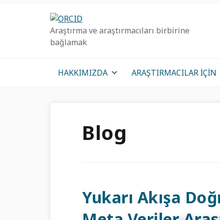
Birincil
Ana
Birincil
Geziye
içeriğe
kenar
Araştırma ve araştırmacıları birbirine
atla
atla
çubuğu
bağlamak
geç
HAKKIMIZDA
ARAŞTIRMACILAR IÇIN
Blog
Yukarı Akışa Doğr
Meta Veriler Ara