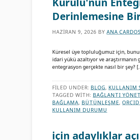
Kurulu'nun Enteg
Derinlemesine Bi
HAZIRAN 9, 2026
BY
ANA CARDO
Küresel üye topluluğumuz için, bunun
idari yükü azaltıyor ve araştırmanın g
entegrasyon gerçekte nasıl bir şey? [
FILED UNDER:
BLOG
,
KULLANIM 
TAGGED WITH:
BAĞLANTI YÖNET
BAĞLAMA
,
BÜTÜNLEŞME
,
ORCID
KULLANIM DURUMU
için adaylıklar a