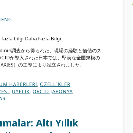
HENG
ilgi Daha Fazla Bilgi .
 bilgi edinin調査から得られた、現場の経験と価値のス
k?ORCIDが導入された日本では、堅実な全国規模の
AXIES）の主導により設立されました.
UM HABERLERI
,
ÖZELLIKLER
ESI
,
ÜYELIK
,
ORCID JAPONYA
AR
alar: Altı Yıllık