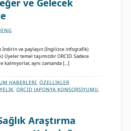
Değer ve Gelecek
me
HENG
dirin ve paylaşın (İngilizce infografik)
ik) Üyeler temel taşımızdır ORCID. Sadece
e kalmıyorlar, aynı zamanda […]
UM HABERLERI
,
ÖZELLIKLER
YELIK
,
ORCID JAPONYA KONSORSIYUMU
,
ğlık Araştırma