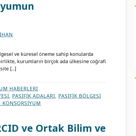
siyumun
NIHAN
bölgesel ve küresel öneme sahip konularda
birlikte, kurumların birçok ada ülkesine coğrafi
te [...]
UM HABERLERI
ESI
,
PASIFIK ADALARI
,
PASIFIK BÖLGESI
L KONSORSIYUM
RCID ve Ortak Bilim ve