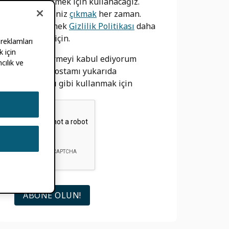
bilgilendirmek için kullanacağız.
Yapabilirsiniz
çıkmak
her zaman.
bizim görmek
Gizlilik Politikası
daha
fazla bilgi için.
 reklamları
 için
izin vermeyi kabul ediyorum
cılık ve
ORCID e-postamı yukarıda
açıklandığı gibi kullanmak için