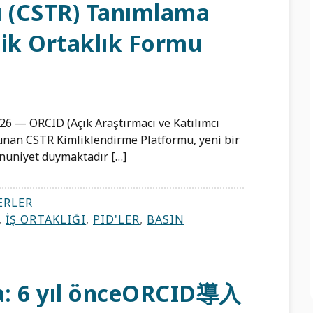
ı (CSTR) Tanımlama
jik Ortaklık Formu
 — ORCID (Açık Araştırmacı ve Katılımcı
lunan CSTR Kimliklendirme Platformu, yeni bir
nuniyet duymaktadır […]
ERLER
,
İŞ ORTAKLIĞI
,
PID'LER
,
BASIN
şma: 6 yıl önceORCID導入