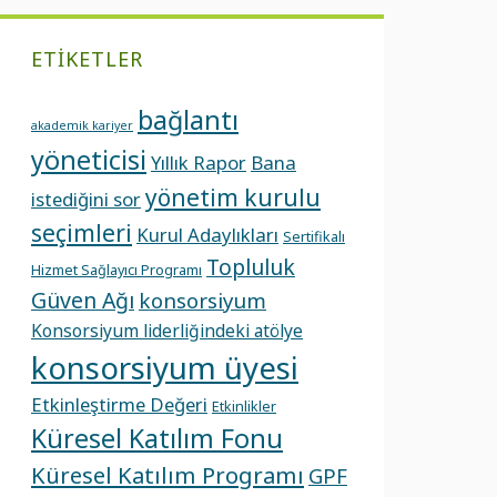
ETIKETLER
bağlantı
akademik kariyer
yöneticisi
Yıllık Rapor
Bana
yönetim kurulu
istediğini sor
seçimleri
Kurul Adaylıkları
Sertifikalı
Topluluk
Hizmet Sağlayıcı Programı
Güven Ağı
konsorsiyum
Konsorsiyum liderliğindeki atölye
konsorsiyum üyesi
Etkinleştirme Değeri
Etkinlikler
Küresel Katılım Fonu
Küresel Katılım Programı
GPF