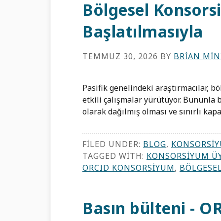
Bölgesel Konsor
Başlatılmasıyla
TEMMUZ 30, 2026
BY
BRIAN MI
Pasifik genelindeki araştırmacılar, 
etkili çalışmalar yürütüyor. Bununla 
olarak dağılmış olması ve sınırlı kapasi
FILED UNDER:
BLOG
,
KONSORSIY
TAGGED WITH:
KONSORSIYUM ÜY
ORCID KONSORSIYUM
,
BÖLGESE
Basın bülteni - O