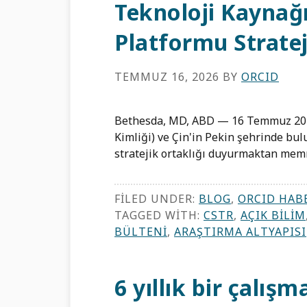
Teknoloji Kaynağ
Platformu Strate
TEMMUZ 16, 2026
BY
ORCID
Bethesda, MD, ABD — 16 Temmuz 2026
Kimliği) ve Çin'in Pekin şehrinde bu
stratejik ortaklığı duyurmaktan mem
FILED UNDER:
BLOG
,
ORCID HAB
TAGGED WITH:
CSTR
,
AÇIK BILIM
BÜLTENI
,
ARAŞTIRMA ALTYAPISI
6 yıllık bir çalı