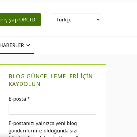
iriş yap ORCID
HABERLER
Birincil
BLOG GÜNCELLEMELERI IÇIN
Kenar
KAYDOLUN
Çubuğu
E-posta
*
E-postanızı yalnızca yeni blog
gönderilerimiz olduğunda sizi