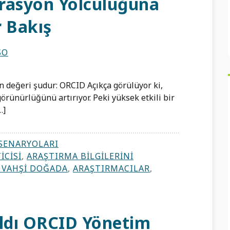
rasyon Yolculuğuna
r Bakış
SO
 değeri şudur: ORCID Açıkça görülüyor ki,
örünürlüğünü artırıyor. Peki yüksek etkili bir
…]
SENARYOLARI
ICISI
,
ARAŞTIRMA BILGILERINI
 VAHŞI DOĞADA
,
ARAŞTIRMACILAR
,
çıldı ORCID Yönetim