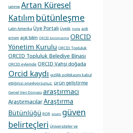
Artan Küresel
iamnw
bütünleşme
Katılım
Üye Portalı
Latin Amerika
Üyelik
açık
meta
ORCID
açık bilim
erişim
ORCID benimseme
Yönetim Kurulu
ORCID Topluluk
ORCID Topluluk Belediye Binası
ORCID Vahşi doğada
ORCID eylemde
Orcid kaydı
gizlilik politikasını kabul
ürün geliştirme
ettiğinizi onaylıyorsunuz.
araştırmacı
Genel Veri Dosyası
Araştırma
Araştırmacılar
güven
Bütünlüğü
ROR
güven
belirteçleri
Üniversiteler ve