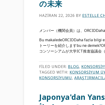
の未来
HAZIRAN 22, 2026
BY
ESTELLE C
メンバー（機関会員）は、ORCIDDaha fazla b
Bu makaledeORCIDDaha fazla
トーリーを紹介しますbu ne deme
コンソーシアムが大学ICT推進協議会（
FILED UNDER:
BLOG
,
KONSORSIY
TAGGED WITH:
KONSORSIYUM ÜY
KONSORSIYUMU
,
ARAŞTIRMACIL
Japonya'dan Yansım