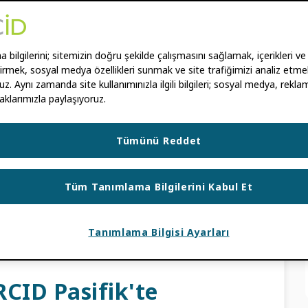
l Koruyor?
bilgilerini; sitemizin doğru şekilde çalışmasını sağlamak, içerikleri ve
RÍN-ARRAIZA
,
SHIVENDRA NAIDOO
ştirmek, sosyal medya özellikleri sunmak ve site trafiğimizi analiz etmek
uz. Aynı zamanda site kullanımınızla ilgili bilgileri; sosyal medya, reklam
aklarımızla paylaşıyoruz.
kurumlar, araştırma bütünlüğünü desteklemek,
ını kolaylaştırmak ve açık bilimsel iletişimdeki
 konumdadır.” – Yvonne Campfens, Araştırma
Tümünü Reddet
Tüm Tanımlama Bilgilerini Kabul Et
R
,
KULLANIM SENARYOLARI
ÜNLÜĞÜ
,
AKADEMIK YAYINCILAR
,
GÜVEN
Tanımlama Bilgisi Ayarları
VE ARAŞTIRMA KURUMLARI
CID Pasifik'te