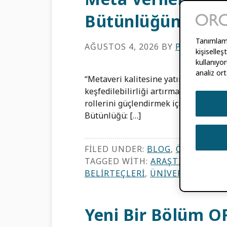
Bütünlüğünü Nası
Tanımlama 
AĞUSTOS 4, 2026
BY
PALOMA MA
kişiselle
kullanıyor
analiz ort
“Metaveri kalitesine yatırım yapan 
keşfedilebilirliği artırmak, iş akışlar
rollerini güçlendirmek için daha iyi
Bütünlüğü: […]
FILED UNDER:
BLOG
,
ÖZELLIKLE
TAGGED WITH:
ARAŞTIRMA BÜT
BELIRTEÇLERI
,
ÜNIVERSITELER 
Yeni Bir Bölüm OR