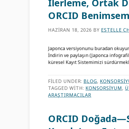
İlerleme, Ortak 
ORCID Benimse
HAZIRAN 18, 2026
BY
ESTELLE C
Japonca versiyonunu buradan okuyun İn
İndirin ve paylaşın (Japonca infograf
küresel Kayıt Sistemimizi sürdürmekl
FILED UNDER:
BLOG
,
KONSORSIY
TAGGED WITH:
KONSORSIYUM
,
Ü
ARAŞTIRMACILAR
ORCID Doğada—Sa