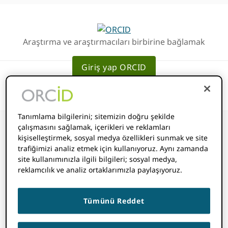
Birincil
Ana
Geziye
içeriğe
atla
atla
Araştırma ve araştırmacıları birbirine bağlamak
Giriş yap ORCID
Tanımlama bilgilerini; sitemizin doğru şekilde
çalışmasını sağlamak, içerikleri ve reklamları
kişiselleştirmek, sosyal medya özellikleri sunmak ve site
trafiğimizi analiz etmek için kullanıyoruz. Aynı zamanda
Hangi kalıcı iş
site kullanımınızla ilgili bilgileri; sosyal medya,
reklamcılık ve analiz ortaklarımızla paylaşıyoruz.
tanımlayıcıları
Tümünü Reddet
ORCID destek?