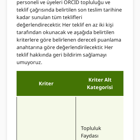
personeli ve üyeleri ORCID topluluğu ve
teklif çağrısında belirtilen son teslim tarihine
kadar sunulan tüm teklifleri
değerlendirecektir. Her teklif en az iki kişi
tarafından okunacak ve aşağıda belirtilen
kriterlere göre belirlenen dereceli puanlama
anahtarına göre değerlendirilecektir. Her
teklif hakkında geri bildirim sağlamayı
umuyoruz.
Kriter Alt
Kriter
7
–
Kategorisi
Öner
Odak
için
Topluluk
fazl
Faydası
beli