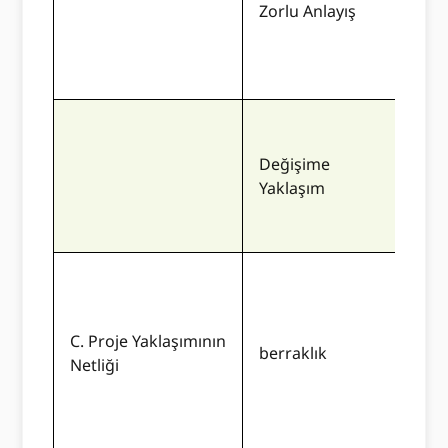
Zorlu Anlayış
karş
nede
gere
Öner
alm
Değişime
edic
Yaklaşım
Anla
yara
Tekl
bir 
Proje
C. Proje Yaklaşımının
berraklık
Faal
Netliği
hede
şek
iyi 