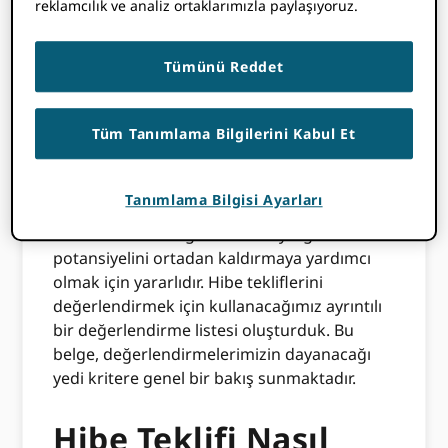
reklamcılık ve analiz ortaklarımızla paylaşıyoruz.
Bakış
Tümünü Reddet
Bir değerlendirme listesi, finansman
sağlanan tekliflerin seçimiyle ilgili tutarlılık ve
Tüm Tanımlama Bilgilerini Kabul Et
şeffaflığı sağlamak için önemli bir araçtır. En
iyi değerlendirme listeleri, mükemmelliğin ne
olduğunu, bir teklifteki hangi özelliklerin en
Tanımlama Bilgisi Ayarları
önemli olduğunu ifade etmek ve kriterleri
daha nesnel hale getirerek önyargı
potansiyelini ortadan kaldırmaya yardımcı
olmak için yararlıdır. Hibe tekliflerini
değerlendirmek için kullanacağımız ayrıntılı
bir değerlendirme listesi oluşturduk. Bu
belge, değerlendirmelerimizin dayanacağı
yedi kritere genel bir bakış sunmaktadır.
Hibe Teklifi Nasıl