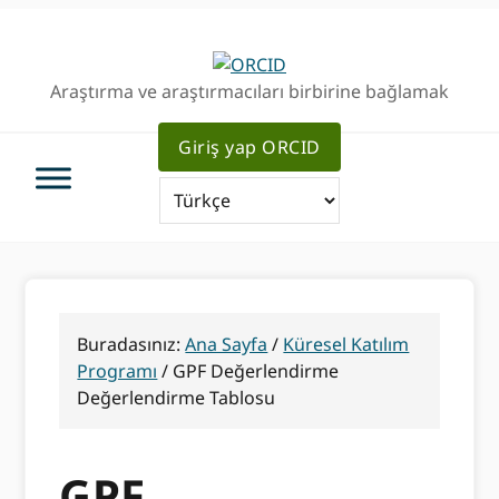
Birincil
Ana
Geziye
içeriğe
atla
atla
Araştırma ve araştırmacıları birbirine bağlamak
Giriş yap ORCID
Buradasınız:
Ana Sayfa
/
Küresel Katılım
Programı
/
GPF Değerlendirme
Değerlendirme Tablosu
GPF