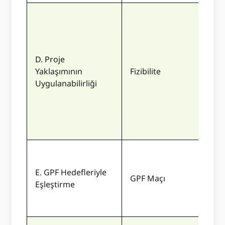
Öner
uygu
D. Proje
nitel
Yaklaşımının
Fizibilite
kuru
Uygulanabilirliği
özve
tar
des
Tekl
E. GPF Hedefleriyle
güçl
GPF Maçı
Eşleştirme
birb
hede