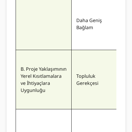
Bu p
kaps
Daha Geniş
açık
Bağlam
iyi 
büyü
parç
Öner
açık
B. Proje Yaklaşımının
şeki
Yerel Kısıtlamalara
Topluluk
topl
ve İhtiyaçlara
Gerekçesi
pro
Uygunluğu
gör
bekl
Tekl
bir 
açık