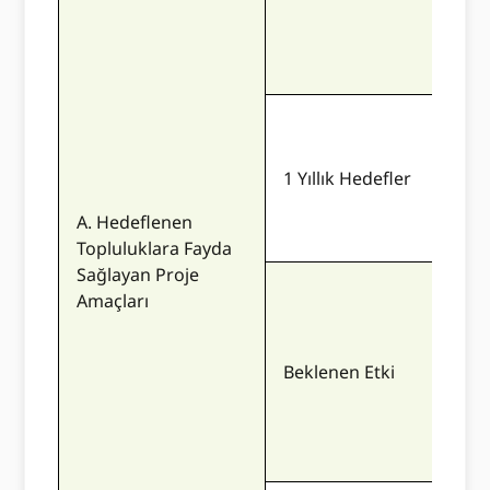
bunl
önce
Tekl
için
1 Yıllık Hedefler
döne
ve i
A. Hedeflenen
açıkç
Topluluklara Fayda
Sağlayan Proje
Amaçları
Tekli
veya
Beklenen Etki
bekl
tanı