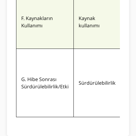
Bekl
F. Kaynakların
Kaynak
şunl
Kullanımı
kullanımı
dere
edil
Tekl
plan
G. Hibe Sonrası
belir
Sürdürülebilirlik
Sürdürülebilirlik/Etki
faal
olm
nası