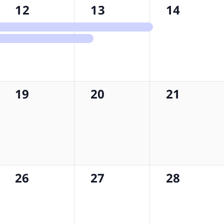
2
2
1
12
13
14
etkinlik,
etkinlik,
olay,
0
0
0
19
20
21
etkinlik,
etkinlik,
etkinlik,
0
0
0
26
27
28
etkinlik,
etkinlik,
etkinlik,