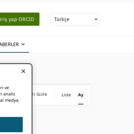
iriş yap ORCID
ABERLER
ri ve
Olay
i analiz
Filtreleri Gizle
Liste
Ay
Navigasyon
syal medya,
Görüntüleme