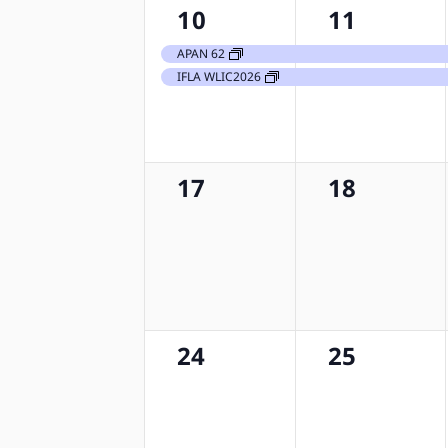
2
2
10
11
etkinlik,
etkinlik,
APAN 62
IFLA WLIC2026
0
0
17
18
etkinlik,
etkinlik,
0
0
24
25
etkinlik,
etkinlik,