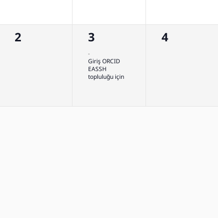
0
1
0
2
3
4
etkinlik,
olay,
etkinlik,
-
Giriş ORCID
EASSH
topluluğu için