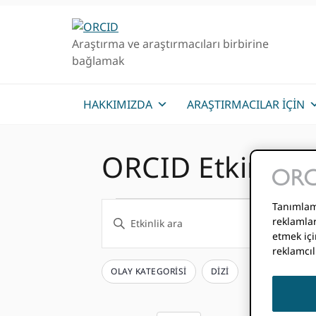
Birincil
Ana
Birincil
Geziye
içeriğe
kenar
Araştırma ve araştırmacıları birbirine
atla
atla
çubuğu
bağlamak
geç
HAKKIMIZDA
ARAŞTIRMACILAR IÇIN
ORCID Etkinlikl
Etkinlikler
Etkinlikler
Tanımlama
Anahtar
reklamlar
Kelimeyi
etmek içi
Arama
Girin
reklamcıl
ve
Anahtar
OLAY KATEGORISI
DIZI
Filtre
Form
Kelime
girişlerinden
Görünümler
ile
herhangi