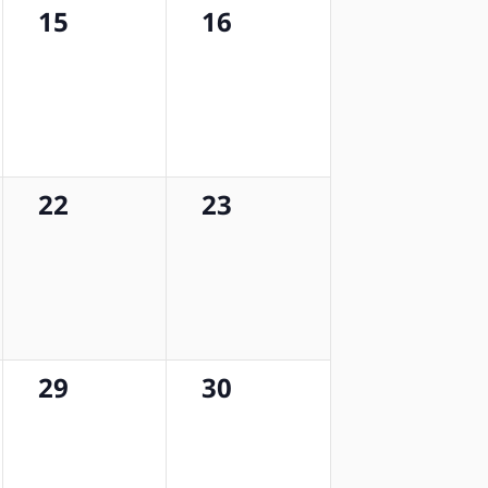
0
0
15
16
etkinlik,
etkinlik,
0
0
22
23
etkinlik,
etkinlik,
0
0
29
30
etkinlik,
etkinlik,