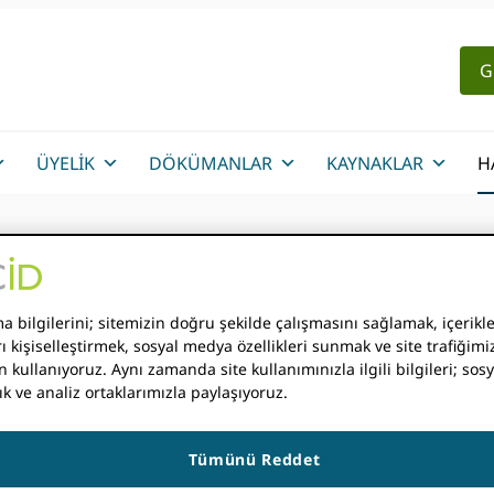
G
ÜYELIK
DÖKÜMANLAR
KAYNAKLAR
H
er
 bilgilerini; sitemizin doğru şekilde çalışmasını sağlamak, içerikle
ı kişiselleştirmek, sosyal medya özellikleri sunmak ve site trafiğimiz
ETKINLIK BUL
n kullanıyoruz. Aynı zamanda site kullanımınızla ilgili bilgileri; so
ık ve analiz ortaklarımızla paylaşıyoruz.
Tümünü Reddet