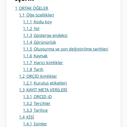
1
ORTAK ÖĞELER
1.1
Öğe özellikleri
1.1.1
Kodu koy
1.1.2
Yol
1.1.3
Gösterge endeksi
1.1.4
Görünürlük
1.1.5
Oluşturma ve son değiştirilme tarihleri
1.1.6
Kaynak
1.1.7
Harici kimlikler
1.1.8
Tarih
1.2
ORCID kimlikler
1.2.1
Kuruluş etiketleri
1.3
KAYIT META VERİLERİ
1.3.1
ORCID iD
1.3.2
Tercihler
1.3.3
Tarihçe
1.4
KİŞİ
1.4.1
İsimler