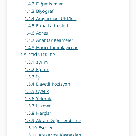
1.4.2
Diğer isimler
1.4.3
Biyografi
1.4.4
Araştırmacı URL'leri
1.4.5
E-mail adresleri
1.4.6
Adres
1.4.7
Anahtar Kelimeler
1.4.8
Harici Tanımlayıcılar
1.5
ETKİNLİKLER
1.5.1
ayrım
1.5.2
Eğitim
1.5.3
İş
1.5.4
Davetli Pozisyon
1.5.5
Üyelik
1.5.6
Yeterlik
1.5.7
Hizmet
1.5.8
Harçlar
1.5.9
Akran Değerlendirme
1.5.10
Eserler
1.5.11
Araştırma Kaynakları