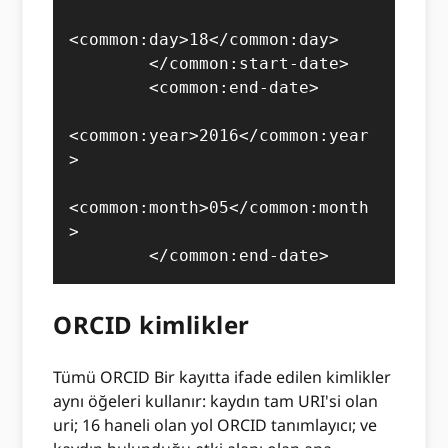
<common:day>18</common:day>

        </common:start-date>

        <common:end-date>

<common:year>2016</common:year
>

<common:month>05</common:month
>

        </common:end-date>
ORCID kimlikler
Tümü ORCID Bir kayıtta ifade edilen kimlikler
aynı öğeleri kullanır: kaydın tam URI'si olan
uri; 16 haneli olan yol ORCID tanımlayıcı; ve