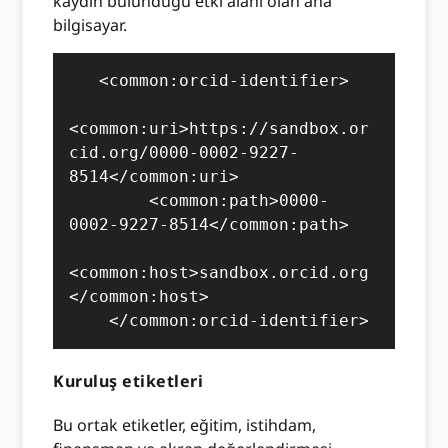
kaydın bulunduğu etki alanı olan ana
bilgisayar.
   <common:orcid-identifier>

<common:uri>https://sandbox.or
cid.org/0000-0002-9227-
8514</common:uri>

        <common:path>0000-
0002-9227-8514</common:path>

<common:host>sandbox.orcid.org
</common:host>

    </common:orcid-identifier>
Kuruluş etiketleri
Bu ortak etiketler, eğitim, istihdam,