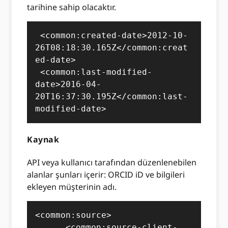
tarihine sahip olacaktır.
 <common:created-date>2012-10-
26T08:18:30.165Z</common:creat
ed-date>

 <common:last-modified-
date>2016-04-
20T16:37:30.195Z</common:last-
modified-date>
Kaynak
API veya kullanıcı tarafından düzenlenebilen
alanlar şunları içerir: ORCID iD ve bilgileri
ekleyen müşterinin adı.
<common:source>

      <common:source-client-