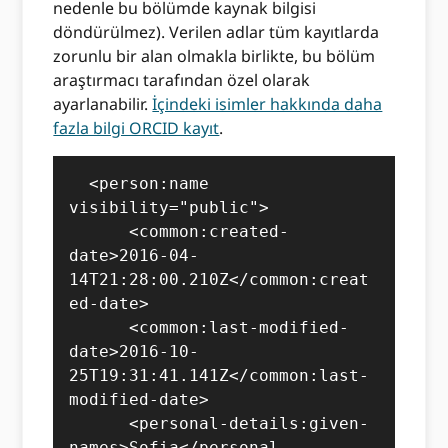
nedenle bu bölümde kaynak bilgisi
döndürülmez). Verilen adlar tüm kayıtlarda
zorunlu bir alan olmakla birlikte, bu bölüm
araştırmacı tarafından özel olarak
ayarlanabilir.
İçindeki isimler hakkında daha
fazla bilgi ORCID kayıt
.
  <person:name 
visibility="public">

      <common:created-
date>2016-04-
14T21:28:00.210Z</common:creat
ed-date>

      <common:last-modified-
date>2016-10-
25T19:31:41.141Z</common:last-
modified-date>

      <personal-details:given-
names>Sofia</personal-