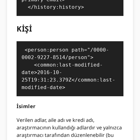
  </history:history>
KİŞİ
 <person:person path="/0000-
0002-9227-8514/person">

    <common:last-modified-
date>2016-10-
25T19:31:23.379Z</common:last-
modified-date>
İsimler
Verilen adlar, aile adı ve kredi adı,
araştırmacının kullandığı adlardır ve yalnızca
araştırmacı tarafından düzenlenebilir (bu