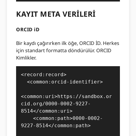
KAYIT META VERİLERİ
ORCID iD
Bir kaydı çağırırken ilk öğe, ORCID İD. Herkes
için standart formatta döndürülür. ORCID
Kimlikler.
<record:record>

  <common:orcid-identifier>

<common:uri>https://sandbox.or
cid.org/0000-0002-9227-
8514</common:uri>

    <common:path>0000-0002-
9227-8514</common:path>
