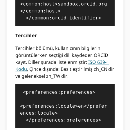
<common:host>sandbox.orcid.org
</common:host>

  </common:orcid-identifier>
Tercihler
Tercihler bölümü, kullanıcının bilgilerini
görüntülerken seçtiği dili kaydeder. ORCID
kayıt. Diller şurada listelenmiştir:
ISO 639-1
Kodu
, Çince dışında: Basitleştirilmiş zh_CN'dir
ve geleneksel zh_TW'dir.
 <preferences:preferences>

<preferences:locale>en</prefer
ences:locale>

  </preferences:preferences>