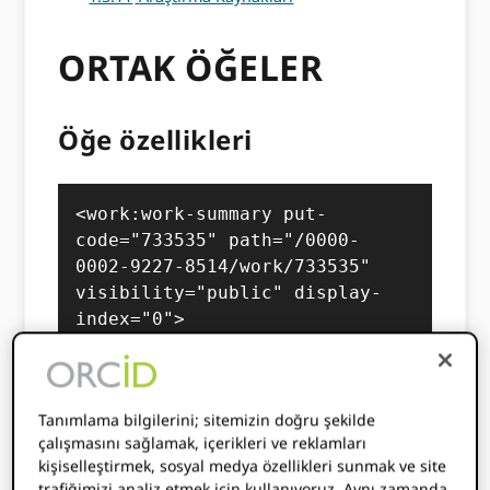
ORTAK ÖĞELER
Öğe özellikleri
<work:work-summary put-
code="733535" path="/0000-
0002-9227-8514/work/733535" 
visibility="public" display-
index="0">
Kodu koy
Tanımlama bilgilerini; sitemizin doğru şekilde
İçindeki her öğe ORCID iD benzersiz bir
çalışmasını sağlamak, içerikleri ve reklamları
şekilde tanımlayan bir koyma kodu atanır. Bir
kişiselleştirmek, sosyal medya özellikleri sunmak ve site
kaydın veya bölümün tamamını okurken,
trafiğimizi analiz etmek için kullanıyoruz. Aynı zamanda