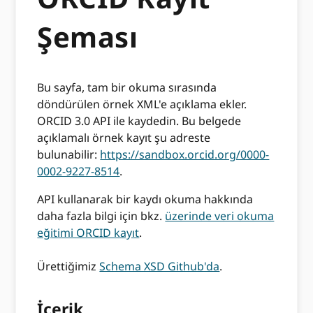
Şeması
Bu sayfa, tam bir okuma sırasında
döndürülen örnek XML'e açıklama ekler.
ORCID 3.0 API ile kaydedin. Bu belgede
açıklamalı örnek kayıt şu adreste
bulunabilir:
https://sandbox.orcid.org/0000-
0002-9227-8514
.
API kullanarak bir kaydı okuma hakkında
daha fazla bilgi için bkz.
üzerinde veri okuma
eğitimi ORCID kayıt
.
Ürettiğimiz
Schema XSD Github'da
.
İçerik