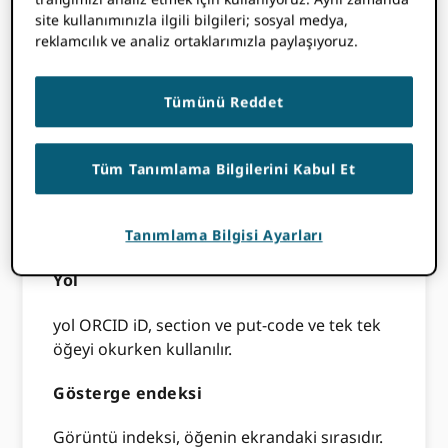
koyma kodu, öğenin bir özelliği olarak
site kullanımınızla ilgili bilgileri; sosyal medya,
reklamcılık ve analiz ortaklarımızla paylaşıyoruz.
bulunabilir. Ne zaman
bir kayıttaki belirli bir
öğeyi çağırmak
, put kodu öğeyi tanımlamak
için kullanılır. Koyma kodları, başvurdukları
Tümünü Reddet
öğe türü içinde benzersizdir. Bu örneği
kullanarak, yalnızca bir çalışma ORCID Sicil,
733535 put koduna sahip olacaktır, ancak
Tüm Tanımlama Bilgilerini Kabul Et
733535, bir finansman kalemi veya bir
anahtar kelime için bir put kodu olarak da
kullanılabilir.
Tanımlama Bilgisi Ayarları
Yol
yol ORCID iD, section ve put-code ve tek tek
öğeyi okurken kullanılır.
Gösterge endeksi
Görüntü indeksi, öğenin ekrandaki sırasıdır.