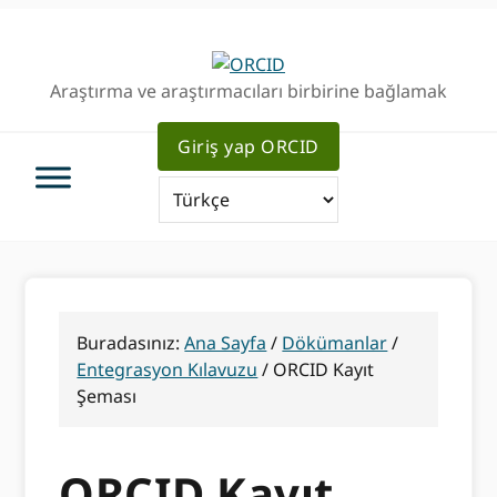
Birincil
Ana
Birincil
Geziye
içeriğe
kenar
atla
atla
çubuğu
Araştırma ve araştırmacıları birbirine bağlamak
geç
Giriş yap ORCID
Buradasınız:
Ana Sayfa
/
Dökümanlar
/
Entegrasyon Kılavuzu
/
ORCID Kayıt
Şeması
ORCID Kayıt