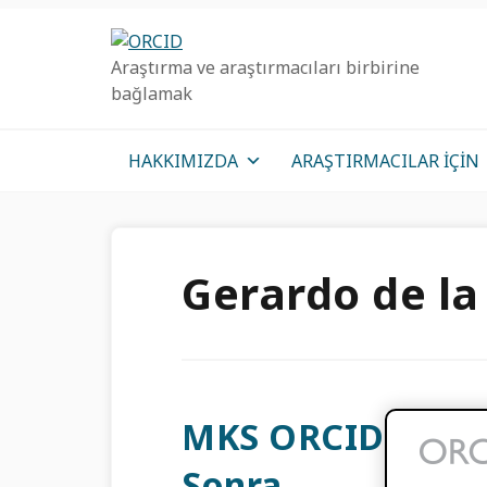
Birincil
Ana
Birincil
Geziye
içeriğe
kenar
Araştırma ve araştırmacıları birbirine
atla
atla
çubuğu
bağlamak
geç
HAKKIMIZDA
ARAŞTIRMACILAR IÇIN
Gerardo de l
MKS ORCID-Şili Ko
Sonra