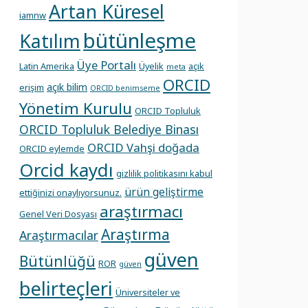
Artan Küresel
iamnw
bütünleşme
Katılım
Üye Portalı
Latin Amerika
Üyelik
açık
meta
ORCID
açık bilim
erişim
ORCID benimseme
Yönetim Kurulu
ORCID Topluluk
ORCID Topluluk Belediye Binası
ORCID Vahşi doğada
ORCID eylemde
Orcid kaydı
gizlilik politikasını kabul
ürün geliştirme
ettiğinizi onaylıyorsunuz.
araştırmacı
Genel Veri Dosyası
Araştırma
Araştırmacılar
güven
Bütünlüğü
ROR
güven
belirteçleri
Üniversiteler ve