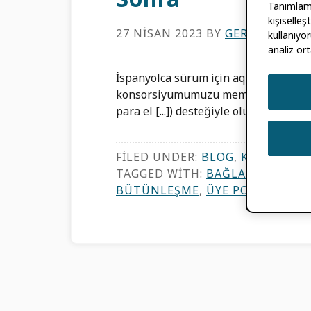
Tanımlama 
kişiselle
27 NISAN 2023
BY
GERARDO DE 
kullanıyor
analiz ort
İspanyolca sürüm için aquí'ye tıklayı
konsorsiyumumuzu memnuniyetle karş
para el [...]) desteğiyle oluşturulmuştu
FILED UNDER:
BLOG
,
KONSORSIY
TAGGED WITH:
BAĞLANTI YÖNET
BÜTÜNLEŞME
,
ÜYE PORTALI