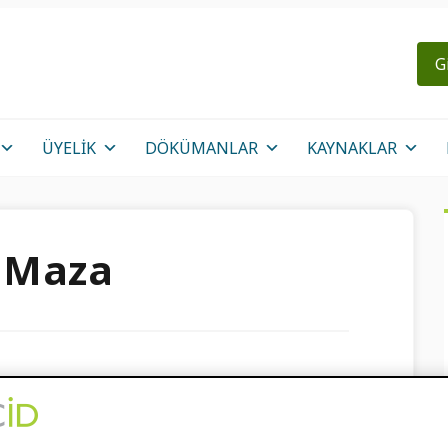
G
ÜYELIK
DÖKÜMANLAR
KAYNAKLAR
a Maza
nsorsiyumu: Bir Yıl