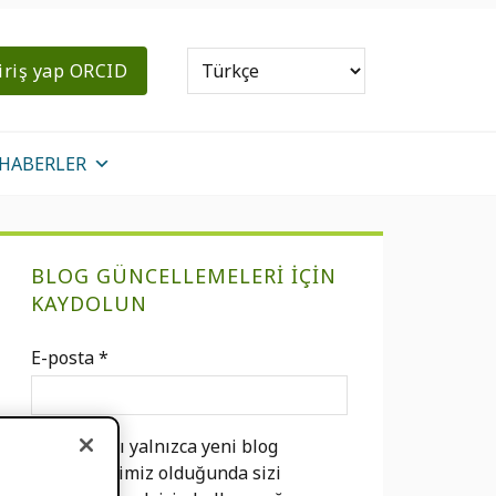
iriş yap ORCID
HABERLER
Birincil
BLOG GÜNCELLEMELERI IÇIN
Kenar
KAYDOLUN
Çubuğu
E-posta
*
E-postanızı yalnızca yeni blog
gönderilerimiz olduğunda sizi