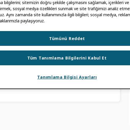
bilgilerini; sitemizin doğru şekilde çalışmasını sağlamak, içerikleri ve
ştirmek, sosyal medya özellikleri sunmak ve site trafiğimizi analiz etmek
LA MAZA
uz. Aynı zamanda site kullanımınızla ilgili bilgileri; sosyal medya, reklam
aklarımızla paylaşıyoruz.
n. Mart 2022'de Latin Amerika'daki üçüncü
Tümünü Reddet
ıladık—ORCID-Şili. CINCEL'in (Consorcio
r.
Tüm Tanımlama Bilgilerini Kabul Et
UM HABERLERI
ICISI
,
KONSORSIYUM ÜYESI
,
Tanımlama Bilgisi Ayarları