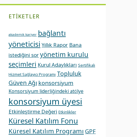
ETIKETLER
bağlantı
akademik kariyer
yöneticisi
Yıllık Rapor
Bana
yönetim kurulu
istediğini sor
seçimleri
Kurul Adaylıkları
Sertifikalı
Topluluk
Hizmet Sağlayıcı Programı
Güven Ağı
konsorsiyum
Konsorsiyum liderliğindeki atölye
konsorsiyum üyesi
Etkinleştirme Değeri
Etkinlikler
Küresel Katılım Fonu
Küresel Katılım Programı
GPF