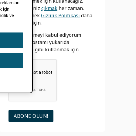
bilgilendirmek için kullanacağız.
 reklamları
Yapabilirsiniz
çıkmak
her zaman.
 için
bizim görmek
Gizlilik Politikası
daha
cılık ve
fazla bilgi için.
izin vermeyi kabul ediyorum
ORCID e-postamı yukarıda
açıklandığı gibi kullanmak için