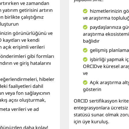
 artırırken ve zamandan
atırım getirisini artırın
hizmetlerinizin g
 birlikte çalıştığınız
ve araştırma toplulu
oluşturun
paydaşlarınıza g
tinizin görünürlüğünü ve
araştırma ekosistemi
ID kayıtları ve kendi
bağlıdır
 açık erişimli verileri
gelişmiş planlama
önderimleri gibi formları
işbirliği yapmak i
rın ve giriş hatalarını
ORCIDve küresel araş
ve
değerlendirmeleri, hibeler
Açık araştırma al
eki faaliyetleri dahil
gösterin
n veya fon sağlayıcının
bakış açısı oluşturmak,
ORCID sertifikasyon krite
entegrasyonlara ücretsiz o
meta verileri ve ad
statüsü sunar. olmak zo
için üye kuruluş.
üğünüzden daha kolay!