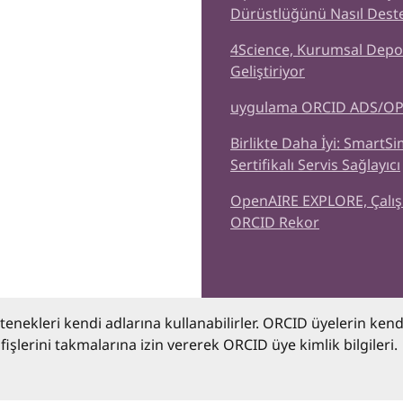
Dürüstlüğünü Nasıl Deste
4Science, Kurumsal Depol
Geliştiriyor
uygulama ORCID ADS/OPS 
Birlikte Daha İyi: SmartSi
Sertifikalı Servis Sağlayıcı
OpenAIRE EXPLORE, Çalışma
ORCID Rekor
etenekleri kendi adlarına kullanabilirler. ORCID üyelerin ken
işlerini takmalarına izin vererek ORCID üye kimlik bilgileri.