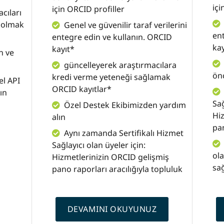
içi
için ORCID profiller
acıları
ı olmak
Genel ve güvenilir taraf verilerini
ent
entegre edin ve kullanın. ORCID
kay
kayıt*
n ve
güncelleyerek araştırmacılara
önc
kredi verme yeteneği sağlamak
el API
ORCID kayıtlar*
ın
Sağ
Özel Destek Ekibimizden yardım
Hiz
alın
pan
Aynı zamanda Sertifikalı Hizmet
Sağlayıcı olan üyeler için:
ol
Hizmetlerinizin ORCID gelişmiş
sağ
pano raporları aracılığıyla topluluk
DEVAMINI OKUYUNUZ