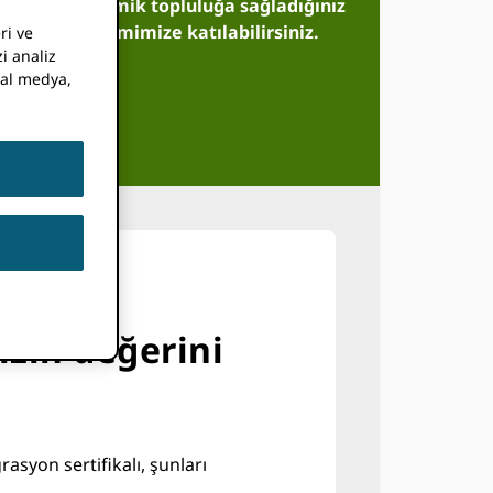
rileriyle akademik topluluğa sağladığınız
 aşkın ekosistemimize katılabilirsiniz.
ri ve
i analiz
syal medya,
erek
izin değerini
asyon sertifikalı, şunları