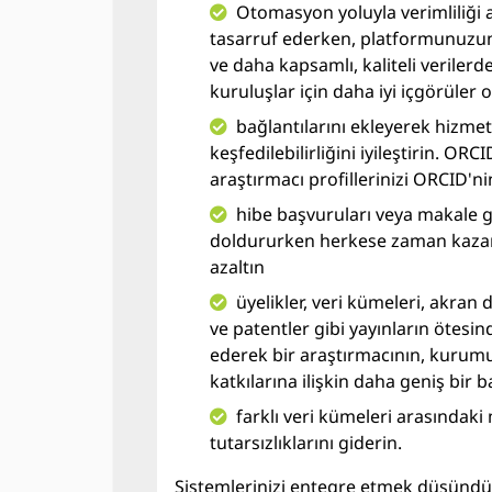
Otomasyon yoluyla verimliliği
tasarruf ederken, platformunuzun y
ve daha kapsamlı, kaliteli verilerden
kuruluşlar için daha iyi içgörüler 
bağlantılarını ekleyerek hizme
keşfedilebilirliğini iyileştirin. ORC
araştırmacı profillerinizi ORCID'nin
hibe başvuruları veya makale g
doldururken herkese zaman kazandı
azaltın
üyelikler, veri kümeleri, akran 
ve patentler gibi yayınların ötesind
ederek bir araştırmacının, kurumu
katkılarına ilişkin daha geniş bir 
farklı veri kümeleri arasındaki 
tutarsızlıklarını giderin.
Sistemlerinizi entegre etmek düşünd