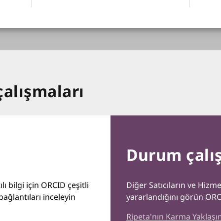
çalışmaları
Durum çalı
ı bilgi için ORCID çeşitli
Diğer Satıcıların ve Hizme
 bağlantıları inceleyin
yararlandığını görün OR
Ripeta'nın Karma Yaklaşım