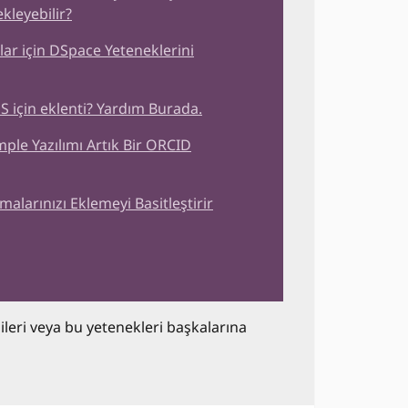
kleyebilir?
ar için DSpace Yeteneklerini
için eklenti? Yardım Burada.
mple Yazılımı Artık Bir ORCID
larınızı Eklemeyi Basitleştirir
dileri veya bu yetenekleri başkalarına