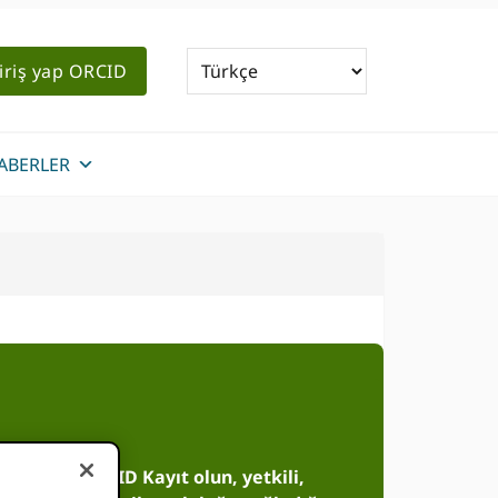
iriş yap ORCID
ABERLER
layarak: ORCID Kayıt olun, yetkili,