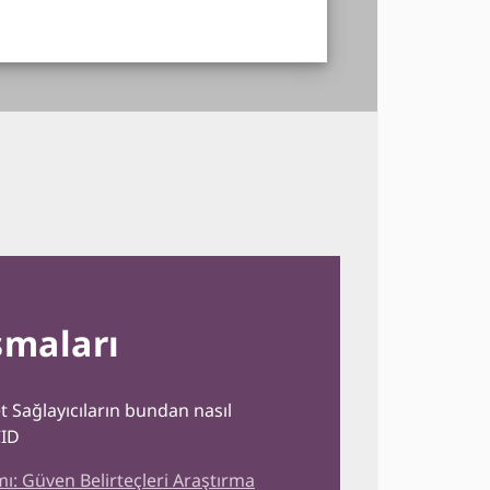
şmaları
t Sağlayıcıların bundan nasıl
CID
ı: Güven Belirteçleri Araştırma