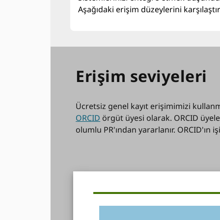
Aşağıdaki erişim düzeylerini karşılaştır
Erişim seviyeleri
Ücretsiz genel kayıt erişimimizi kullan
ORCID
örgüt üyesi olarak. ORCID üyeler
olumlu PR'ından yararlanır. ORCID'ın işi