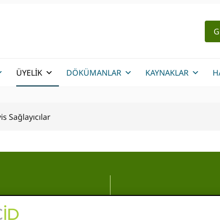
G
ÜYELIK
DÖKÜMANLAR
KAYNAKLAR
H
is Sağlayıcılar
er ve Servis
Hizmetlerinizi şuraya bağ