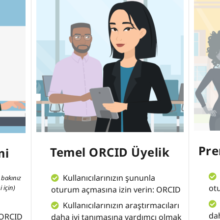
Pre
Temel ORCID Üyelik
mi
Kullanıcılarınızın şununla
 bakınız
ot
 için)
oturum açmasına izin verin: ORCID
Kullanıcılarınızın araştırmacıları
dah
 ORCID
daha iyi tanımasına yardımcı olmak