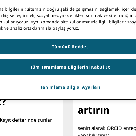
yüksek kaliteli profil ve
ar
değeri artırabilir, 5,000'i
 bilgilerini; sitemizin doğru şekilde çalışmasını sağlamak, içerikle
ı kişiselleştirmek, sosyal medya özellikleri sunmak ve site trafiğimiz
ORCID-entegre sistemler.
n kullanıyoruz. Aynı zamanda site kullanımınızla ilgili bilgileri; so
ık ve analiz ortaklarımızla paylaşıyoruz.
Tümünü Reddet
Tüm Tanımlama Bilgilerini Kabul Et
Belgelendir
rlanıyor
Tanımlama Bilgisi Ayarları
hizmetlerin
z?
artırın
Kayıt defterinde şunları
senin alarak ORCID entegr
yapabilirsiniz: