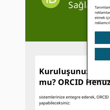
Sağlayıcıl
Tanımlama
reklamlar
etmek içi
reklamcıl
Kuruluşunuz yara
mu? ORCID Henü
sistemlerinize entegre ederek, ORCID 
yapabileceksiniz: