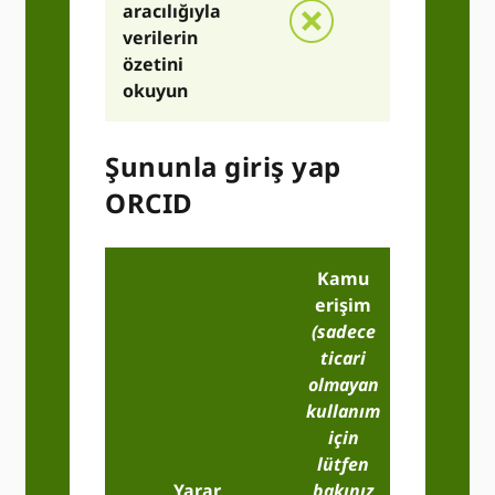
aracılığıyla
verilerin
özetini
okuyun
Şununla giriş yap
ORCID
Kamu
erişim
(sadece
ticari
olmayan
kullanım
için
lütfen
Temel
Yarar
bakınız
Üye