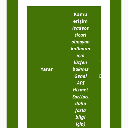
Kamu
erişim
(sadece
ticari
olmayan
kullanım
için
lütfen
Temel
P
Yarar
bakınız
Üye
K
Genel
Erişimi
API
Hizmet
Şartları
daha
fazla
bilgi
için)