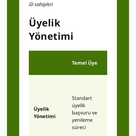
iD sahipleri
Üyelik
Yönetimi
Ayrıcalıklı
Temel Üye
üye
Önceden
tanımlanmış
Standart
çerçeve
üyelik
içerisinde
Üyelik
başvuru ve
belirli
Yönetimi
yenileme
tedarik/yasa
süreci
gereklilikleri
karşılama