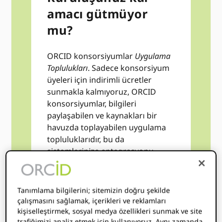
amacı gütmüyor
mu?
ORCID konsorsiyumlar
Uygulama
Toplulukları
. Sadece konsorsiyum
üyeleri için indirimli ücretler
sunmakla kalmıyoruz, ORCID
konsorsiyumlar, bilgileri
paylaşabilen ve kaynakları bir
havuzda toplayabilen uygulama
topluluklarıdır, bu da
sistemlerinize entegrasyonu
hızlandırmaya ve sistemin
değerini en üst düzeye çıkarmaya
yardımcı olacak uygun maliyetli
Tanımlama bilgilerini; sitemizin doğru şekilde
bir yol sağlar ORCID kuruluşunuz
çalışmasını sağlamak, içerikleri ve reklamları
için. Yalnızca kar amacı gütmeyen
kişiselleştirmek, sosyal medya özellikleri sunmak ve site
trafiğimizi analiz etmek için kullanıyoruz. Aynı zamanda