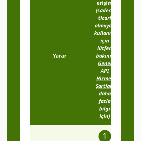
erişim
(sadece
ticari
olmayan
kullanım
için
lütfen
Teme
Yarar
bakınız
Üye
Genel
Erişim
API
Hizmet
Şartları
daha
fazla
bilgi
için)