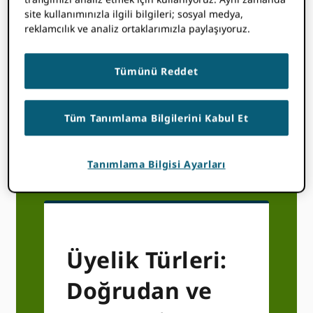
kuruluşlar için uygundur ORCID
site kullanımınızla ilgili bilgileri; sosyal medya,
konsorsiyum üyeliği Bu sizin için
reklamcılık ve analiz ortaklarımızla paylaşıyoruz.
geçerliyse, bir konsorsiyuma
katılmayı (veya oluşturmayı)
düşünmenizi öneririz.
Tümünü Reddet
KONSORSIYUM
ÜCRETLERINE ATLA
Tüm Tanımlama Bilgilerini Kabul Et
Tanımlama Bilgisi Ayarları
Üyelik Türleri:
Doğrudan ve