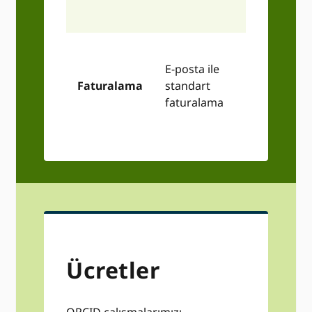
yeteneği
Belirli
E-posta ile
tedarik
Faturalama
standart
süreçlerini
faturalama
benimseme
yeteneği
Ücretler