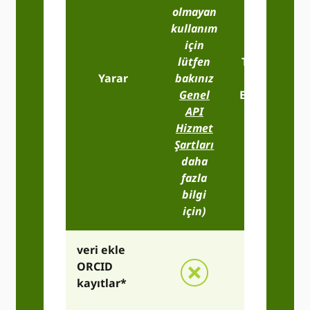
olmayan
kullanım
için
lütfen
Temel
P
Yarar
bakınız
Üye
K
Genel
Erişimi
API
Hizmet
Şartları
daha
fazla
bilgi
için)
veri ekle
ORCID
kayıtlar*