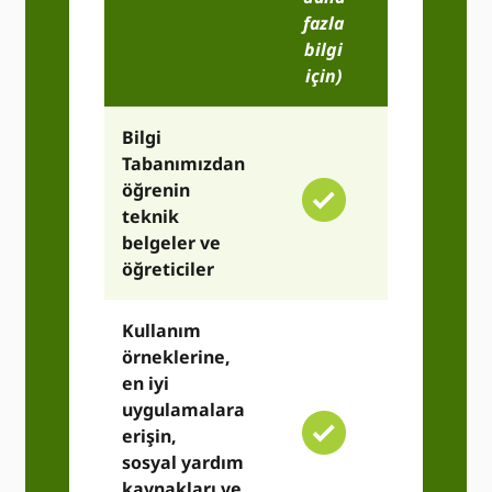
fazla
bilgi
için)
Bilgi
Tabanımızdan
öğrenin
teknik
belgeler ve
öğreticiler
Kullanım
örneklerine,
en iyi
uygulamalara
erişin,
sosyal yardım
kaynakları ve