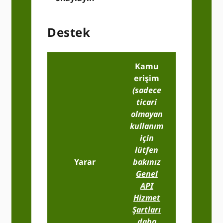
Destek
Kamu
erişim
(sadece
ticari
olmayan
kullanım
için
lütfen
Temel
Yarar
bakınız
Üye
Genel
Erişimi
API
Hizmet
Şartları
daha