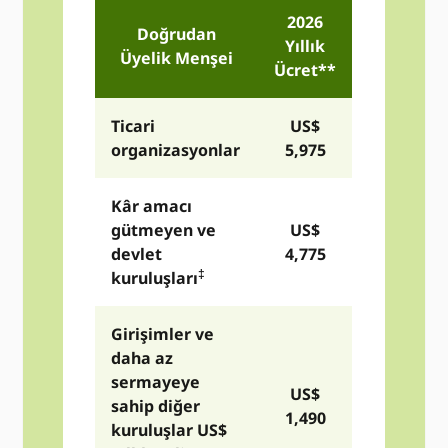
2026
Doğrudan
Yıllık
Üyelik
Menşei
Ücret
**
Ticari
US$
organizasyonlar
5,975
Kâr amacı
gütmeyen ve
US$
devlet
4,775
‡
kuruluşları
Girişimler ve
daha az
sermayeye
US$
sahip diğer
1,490
kuruluşlar US$