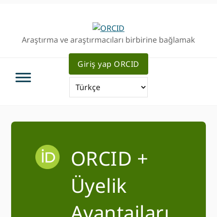
Birincil
Ana
Geziye
içeriğe
atla
atla
Araştırma ve araştırmacıları birbirine bağlamak
Giriş yap ORCID
ORCID +
Üyelik
Avantajları