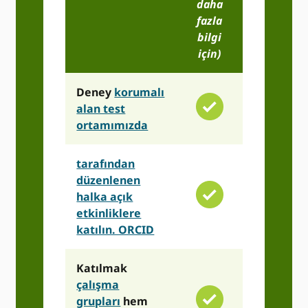
daha
fazla
bilgi
için)
Deney
korumalı
alan test
ortamımızda
tarafından
düzenlenen
halka açık
etkinliklere
katılın. ORCID
Katılmak
çalışma
grupları
hem