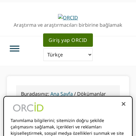
Birincil
Ana
Birincil
Geziye
içeriğe
kenar
atla
atla
çubuğu
Araştırma ve araştırmacıları birbirine bağlamak
geç
Giriş yap ORCID
Buradasınız:
Ana Sayfa
/
Dökümanlar
Dökümanlar
Tanımlama bilgilerini; sitemizin doğru şekilde
çalışmasını sağlamak, içerikleri ve reklamları
kişiselleştirmek, sosyal medya özellikleri sunmak ve site