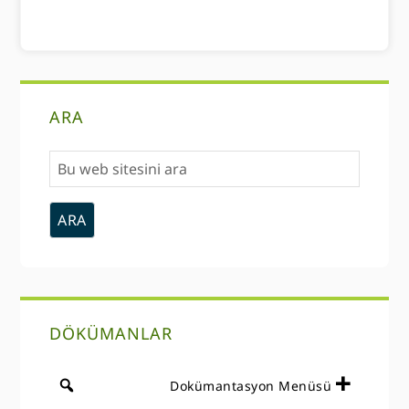
Birincil
ARA
Kenar
Bu
Çubuğu
web
sitesini
ara
DÖKÜMANLAR
Dokümantasyon Menüsü