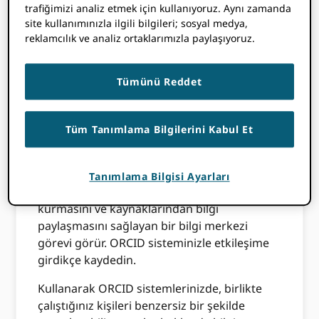
trafiğimizi analiz etmek için kullanıyoruz. Aynı zamanda
ORCID araştırmacıları netleştirir ve insanları
site kullanımınızla ilgili bilgileri; sosyal medya,
araştırma faaliyetleriyle birleştirir. Bu,
reklamcılık ve analiz ortaklarımızla paylaşıyoruz.
istihdam bağlantılarını, araştırma çıktılarını,
finansmanı, emsal değerlendirme faaliyetini,
Tümünü Reddet
araştırma kaynaklarını, toplum üyeliğini,
ayrımları ve diğer akademik altyapıyı içerir.
Bağlantılar, mevcut iş akışlarınızda
Tüm Tanımlama Bilgilerini Kabul Et
API'miz kullanılarak yapılır
ORCID yazarlarınızın ve hakemlerinizin
Tanımlama Bilgisi Ayarları
katkılarıyla güvenilir bir şekilde bağlantı
kurmasını ve kaynaklarından bilgi
paylaşmasını sağlayan bir bilgi merkezi
görevi görür. ORCID sisteminizle etkileşime
girdikçe kaydedin.
Kullanarak ORCID sistemlerinizde, birlikte
çalıştığınız kişileri benzersiz bir şekilde