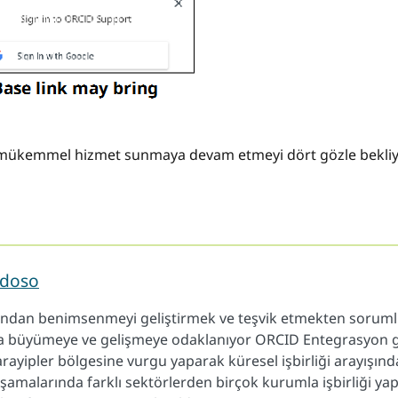
e mükemmel hizmet sunmaya devam etmeyi dört gözle bekliy
rdoso
fından benimsenmeyi geliştirmek ve teşvik etmekten soruml
ca büyümeye ve gelişmeye odaklanıyor ORCID Entegrasyon ge
rayipler bölgesine vurgu yaparak küresel işbirliği arayışında
amalarında farklı sektörlerden birçok kurumla işbirliği yap