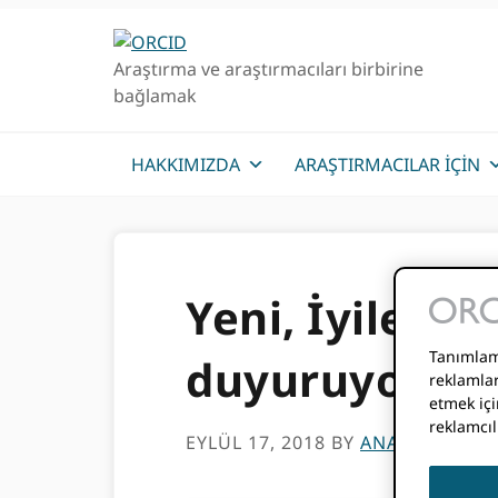
Birincil
Ana
Geziye
içeriğe
Araştırma ve araştırmacıları birbirine
atla
atla
bağlamak
HAKKIMIZDA
ARAŞTIRMACILAR IÇIN
Yeni, İyileşti
Tanımlama
duyuruyoruz!
reklamlar
etmek içi
reklamcıl
EYLÜL 17, 2018
BY
ANA PATRICIA