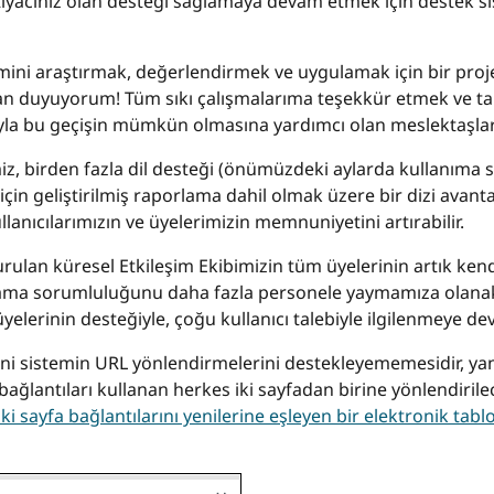
tiyacınız olan desteği sağlamaya devam etmek için destek si
emini araştırmak, değerlendirmek ve uygulamak için bir proje
 duyuyorum! Tüm sıkı çalışmalarıma teşekkür etmek ve tak
yla bu geçişin mümkün olmasına yardımcı olan meslektaşlar
iz, birden fazla dil desteği (önümüzdeki aylarda kullanıma su
için geliştirilmiş raporlama dahil olmak üzere bir dizi avant
ullanıcılarımızın ve üyelerimizin memnuniyetini artırabilir.
rulan küresel Etkileşim Ekibimizin tüm üyelerinin artık ken
tlama sorumluluğunu daha fazla personele yaymamıza olanak 
yelerinin desteğiyle, çoğu kullanıcı talebiyle ilgilenmeye de
 yeni sistemin URL yönlendirmelerini destekleyememesidir, yan
 bağlantıları kullanan herkes iki sayfadan birine yönlendiril
ki sayfa bağlantılarını yenilerine eşleyen bir elektronik tabl