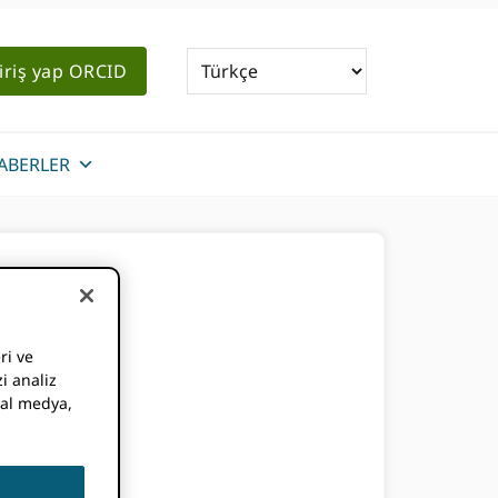
iriş yap ORCID
ABERLER
zi
ri ve
i analiz
syal medya,