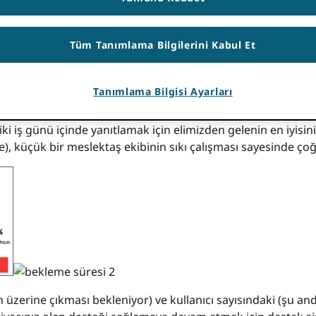
önderide yer alan bilgiler yanlış olabilir.
Tüm Tanımlama Bilgilerini Kabul Et
aşıyor. Büyüdükçe operasyonlarımızın ölçeklenebilirliğini 
eyen ve topluluğumuzun gereksinimlerini karşılamamızı ve 
stemine geçmeye karar verdik.
Tanımlama Bilgisi Ayarları
elen 30,732 bileti ele aldık. Bu yıl bu hacmi çoktan aştık: A
i iki iş günü içinde yanıtlamak için elimizden gelenin en iyis
), küçük bir meslektaş ekibinin sıkı çalışması sayesinde çoğ
in üzerine çıkması bekleniyor) ve kullanıcı sayısındaki (şu 