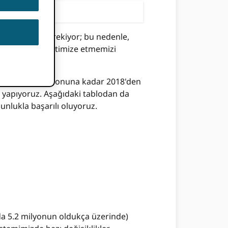
sağlamamız gerekiyor; bu nedenle,
deneyiminizi optimize etmemizi
ğustos 31,000'in sonuna kadar 2018'den
ini yapıyoruz. Aşağıdaki tablodan da
unlukla başarılı oluyoruz.
anda 5.2 milyonun oldukça üzerinde)