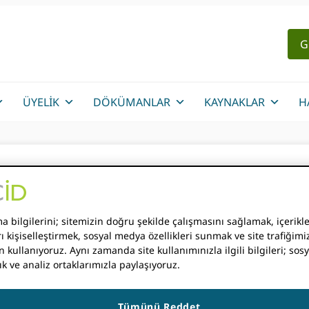
G
ÜYELIK
DÖKÜMANLAR
KAYNAKLAR
H
rilmiş Destek Sistemimi
 bilgilerini; sitemizin doğru şekilde çalışmasını sağlamak, içerikle
ı kişiselleştirmek, sosyal medya özellikleri sunmak ve site trafiğimiz
n kullanıyoruz. Aynı zamanda site kullanımınızla ilgili bilgileri; so
ık ve analiz ortaklarımızla paylaşıyoruz.
 CARDOSO
Tümünü Reddet