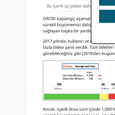
Bu içerik üç yıldan daha eskidir. Bu g
ORCID başlangıç ​​aşamamızdan olgunl
sürekli büyümemizi daha iyi destekl
sağlayan başka bir yardım masası si
2017 yılında, kullanıcı ve üyelerden g
fazla bilete yanıt verdik. Tüm biletler
görebileceğiniz gibi (2018'den bugüne
Ancak, üyelik (kısa süre içinde 1,000'