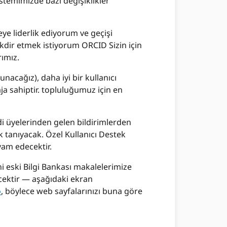
stemimizde bazı değişiklikler
ye liderlik ediyorum ve geçişi
dir etmek istiyorum ORCID Sizin için
ımız.
nacağız), daha iyi bir kullanıcı
aja sahiptir. topluluğumuz için en
di üyelerinden gelen bildirimlerden
tanıyacak. Özel Kullanıcı Destek
vam edecektir.
i eski Bilgi Bankası makalelerimize
ecektir — aşağıdaki ekran
o
, böylece web sayfalarınızı buna göre