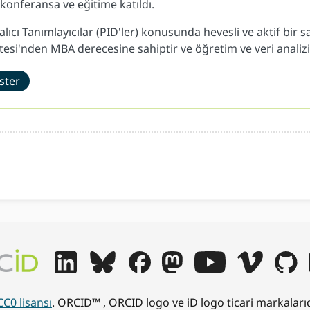
 konferansa ve eğitime katıldı.
Kalıcı Tanımlayıcılar (PID'ler) konusunda hevesli ve aktif bi
tesi'nden MBA derecesine sahiptir ve öğretim ve veri anali
ster
CC0 lisansı
. ORCID™ , ORCID logo ve iD logo ticari markalar