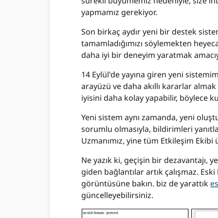
sürekli büyümemiz nedeniyle, size ih
yapmamız gerekiyor.
Son birkaç aydır yeni bir destek sist
tamamladığımızı söylemekten heyecan
daha iyi bir deneyim yaratmak amacı
14 Eylül'de yayına giren yeni sistemim
arayüzü ve daha akıllı kararlar almak 
iyisini daha kolay yapabilir, böylece k
Yeni sistem aynı zamanda, yeni oluştu
sorumlu olmasıyla, bildirimleri yanı
Uzmanımız, yine tüm Etkileşim Ekibi ü
Ne yazık ki, geçişin bir dezavantajı,
giden bağlantılar artık çalışmaz. Eski
görüntüsüne bakın. biz de yarattık
es
güncelleyebilirsiniz.