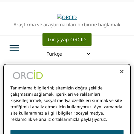
Birincil
Ana
Geziye
içeriğe
atla
atla
Araştırma ve araştırmacıları birbirine bağlamak
Giriş yap ORCID
Tanımlama bilgilerini; sitemizin doğru şekilde
Buradasınız:
Ana Sayfa
/
Web
çalışmasını sağlamak, içerikleri ve reklamları
Seminerleri
kişiselleştirmek, sosyal medya özellikleri sunmak ve site
trafiğimizi analiz etmek için kullanıyoruz. Aynı zamanda
site kullanımınızla ilgili bilgileri; sosyal medya,
reklamcılık ve analiz ortaklarımızla paylaşıyoruz.
Web Seminerleri