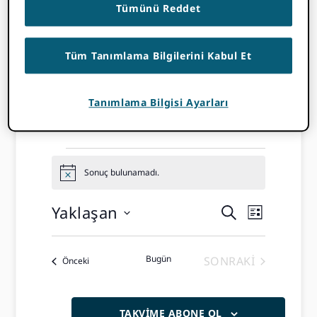
Tümünü Reddet
Tüm Tanımlama Bilgilerini Kabul Et
ORCID
Tanımlama Bilgisi Ayarları
Etkinlikler
Etkinlikler
Sonuç bulunamadı.
ihbar
Yaklaşan
Etkinlikle
Olay
ARA
LISTE
Tarih
Naviga
Arama
seçin
Görünt
Bugün
SONRAKI
Etkinlikler
Önceki
ve
ETKINLIKLER
Görünüm
TAKVIME ABONE OL