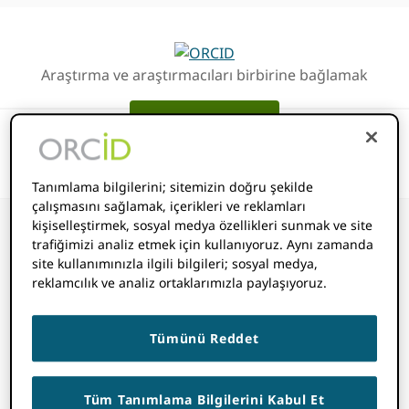
Birincil
Ana
Geziye
içeriğe
atla
atla
Araştırma ve araştırmacıları birbirine bağlamak
Giriş yap ORCID
Tanımlama bilgilerini; sitemizin doğru şekilde
çalışmasını sağlamak, içerikleri ve reklamları
kişiselleştirmek, sosyal medya özellikleri sunmak ve site
trafiğimizi analiz etmek için kullanıyoruz. Aynı zamanda
site kullanımınızla ilgili bilgileri; sosyal medya,
Ülke
reklamcılık ve analiz ortaklarımızla paylaşıyoruz.
Tümünü Reddet
14 KASIM 2022
BY
ROB BLACKBURN
Tüm Tanımlama Bilgilerini Kabul Et
a
Ülke