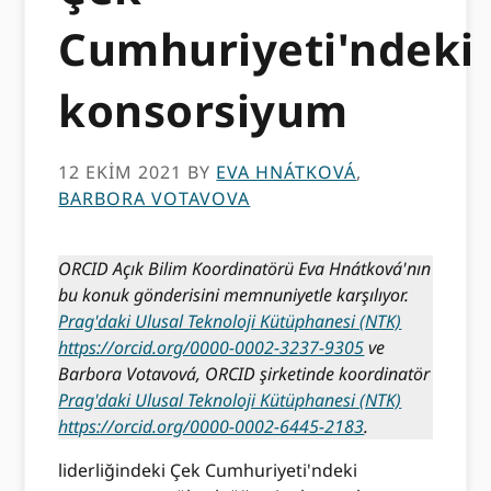
Cumhuriyeti'ndeki
konsorsiyum
12 EKIM 2021
BY
EVA HNÁTKOVÁ
,
BARBORA VOTAVOVA
ORCID Açık Bilim Koordinatörü Eva Hnátková'nın
bu konuk gönderisini memnuniyetle karşılıyor.
Prag'daki Ulusal Teknoloji Kütüphanesi (NTK)
https://orcid.org/0000-0002-3237-9305
ve
Barbora Votavová, ORCID şirketinde koordinatör
Prag'daki Ulusal Teknoloji Kütüphanesi (NTK)
https://orcid.org/0000-0002-6445-2183
.
liderliğindeki Çek Cumhuriyeti'ndeki