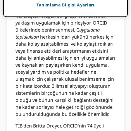
ORCID şu anda 24 konsorsiyuma sahip, beş
Tanımlama Bilgisi Ayarları
veya daha fazla kar amacı gütmeyen
kuruluştan oluşan bir grup, koordineli bir
yaklaşım uygulamak için birleşiyor. ORCID
ülkelerinde benimsenmesi. C
uygulama
toplulukları
herkesin idari yükünü herkes için
daha kolay azaltabilmesi ve kolaylaştırdıkları
veya finanse ettikleri araştırmanın etkisini
daha iyi anlayabilmesi için en iyi uygulamaları
ve kaynakları paylaşırken kendi uygulama,
sosyal yardım ve politika hedeflerine
ulaşmak için çalışarak ulusal benimseme için
bir katalizördür. Bilimsel altyapıyı oluşturan
sistemlerin birçoğunun ne kadar çeşitli
olduğu ve bunun karşılıklı bağlantı desteğini
ne kadar zorlayıcı hale getirdiği göz önünde
bulundurulduğunda bu özellikle önemlidir.
TİB'den Britta Dreyer, ORCID'nin 74 üyeli