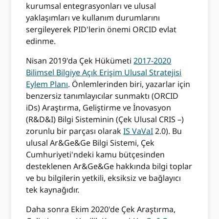
kurumsal entegrasyonları ve ulusal
yaklaşımları ve kullanım durumlarını
sergileyerek PID'lerin önemi ORCID evlat
edinme.
Nisan 2019'da Çek Hükümeti
2017-2020
Bilimsel Bilgiye Açık Erişim Ulusal Stratejisi
Eylem Planı
. Önlemlerinden biri, yazarlar için
benzersiz tanımlayıcılar sunmaktı (ORCID
iDs) Araştırma, Geliştirme ve İnovasyon
(R&D&I) Bilgi Sisteminin (Çek Ulusal CRIS –)
zorunlu bir parçası olarak
IS VaVaI
2.0). Bu
ulusal Ar&Ge&Ge Bilgi Sistemi, Çek
Cumhuriyeti'ndeki kamu bütçesinden
desteklenen Ar&Ge&Ge hakkında bilgi toplar
ve bu bilgilerin yetkili, eksiksiz ve bağlayıcı
tek kaynağıdır.
Daha sonra Ekim 2020'de Çek Araştırma,