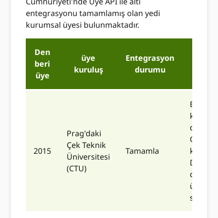
Cumhuriyeti'nde Üye API ile altı
entegrasyonu tamamlamış olan yedi
kurumsal üyesi bulunmaktadır.
Den
üye
Entegrasyon
beri
Aç
kuruluş
durumu
üye
Bu ent
kimliği
doğrul
Prag'daki
ORCID 
Çek Teknik
2015
Tamamla
kimlikle
Üniversitesi
Dspace 
(CTU)
da dahi
üzere b
sisteme