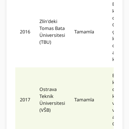
Bu ent
kimliği
doğrul
Zlín'deki
ORCID 
Tomas Bata
2016
Tamamla
çalışma 
Üniversitesi
kurums
(TBU)
depola
araştır
kayıtlar
Bu ent
kimliği
Ostrava
doğrul
Teknik
kimlikle
2017
Tamamla
Üniversitesi
ve isti
(VŠB)
verileri
araştır
ORCID K