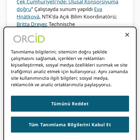
Çek Cumhuriyeti'nde: Ulusal Konsorsiyuma
doğru
” Çalıştayda sunum yapıldı
Eva
Hnátková
, NTK'da Açık Bilim Koordinatörü;
Britta Dreyer
, Technische
Informationsbibliothek'te (TIB) PID ve Meta
Veri Hizmetleri Başkanı;
Jan Dvořák
, Charles
Üniversitesi Bilgi Çalışmaları ve
Tanımlama bilgilerini; sitemizin doğru şekilde
Kütüphanecilik Enstitüsü;
Barbora
çalışmasını sağlamak, içerikleri ve reklamları
Votavova
Koordinatörü ORCID NTK'da; Ve
kişiselleştirmek, sosyal medya özellikleri sunmak ve site
Gabriela Mejias
, Küresel Konsorsiyum Ekibi
trafiğimizi analiz etmek için kullanıyoruz. Aynı zamanda
Etkileşim Yöneticisi ORCID.
site kullanımınızla ilgili bilgileri; sosyal medya,
reklamcılık ve analiz ortaklarımızla paylaşıyoruz.
Yaygınlaştırmanın
Tümünü Reddet
faydaları ORCID
benimseme
Tüm Tanımlama Bilgilerini Kabul Et