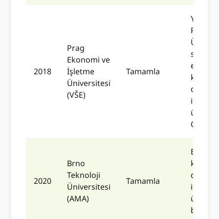
Yayın D
Prag E
Üniversi
Prag
sistemid
Ekonomi ve
entegr
2018
İşletme
Tamamla
kimliği
Üniversitesi
doğrul
(VŠE)
iD'leri 
üyelik v
ORCID K
Bu ent
Brno
kimliği
Teknoloji
doğrul
2020
Tamamla
Üniversitesi
iD'leri 
(AMA)
üyelik il
birbirin