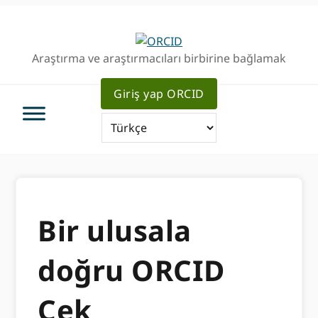
Birincil
Ana
Geziye
içeriğe
atla
atla
Araştırma ve araştırmacıları birbirine bağlamak
Giriş yap ORCID
Bir ulusala
doğru ORCID
Çek