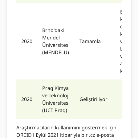
Bu ent
kimliği
doğrul
Brno'daki
kimlikle
Mendel
2020
Tamamla
ve bağla
Üniversitesi
birbiri
(MENDELU)
ve veril
araştır
kayıtlar
Prag Kimya
ve Teknoloji
2020
Geliştiriliyor
Üniversitesi
(UCT Prag)
Araştırmacıların kullanımını göstermek için
ORCID1 Eylül 2021 itibarıyla bir .cz e-posta