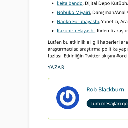
keita bando
, Dijital Depo Kütüp
Nobuko Miyairi
, Danışman/Analis
Naoko Furubayashi
, Yönetici, Ar
Kazuhiro Hayashi
, Kıdemli araştı
Lütfen bu etkinlikle ilgili haberleri 
araştırmacılar, araştırma politika yapıc
fazlası. Etkinliğin Twitter akışını #
YAZAR
Rob Blackburn
Tüm mesajları gö