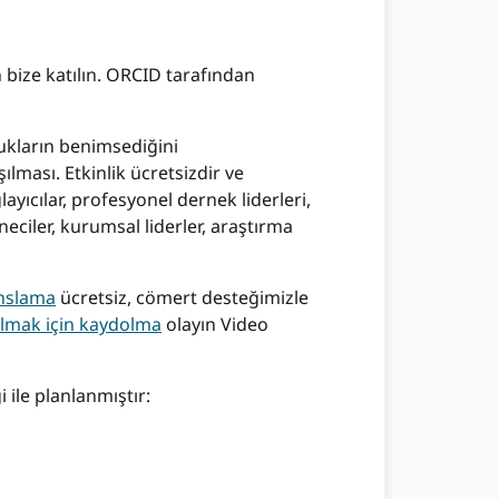
 bize katılın. ORCID tarafından
lukların benimsediğini
lması. Etkinlik ücretsizdir ve
yıcılar, profesyonel dernek liderleri,
aneciler, kurumsal liderler, araştırma
nslama
ücretsiz, cömert desteğimizle
ılmak için kaydolma
olayın Video
 ile planlanmıştır: