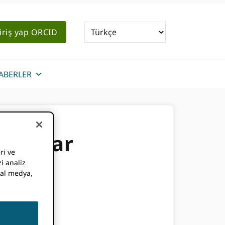
iriş yap ORCID
ABERLER
kayıtlar
ri ve
i analiz
syal medya,