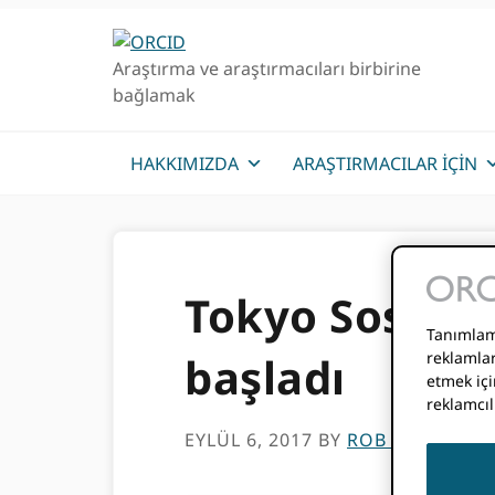
Birincil
Ana
Geziye
içeriğe
Araştırma ve araştırmacıları birbirine
atla
atla
bağlamak
HAKKIMIZDA
ARAŞTIRMACILAR IÇIN
Tokyo Sosyal Y
Tanımlama
reklamlar
başladı
etmek içi
reklamcıl
EYLÜL 6, 2017
BY
ROB BLACKBUR