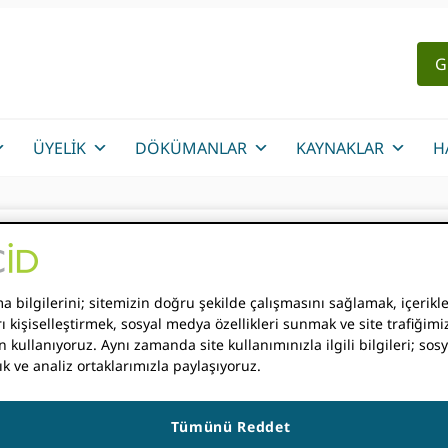
G
ÜYELIK
DÖKÜMANLAR
KAYNAKLAR
H
ardım Toplantısı için 
 bilgilerini; sitemizin doğru şekilde çalışmasını sağlamak, içerikle
ı kişiselleştirmek, sosyal medya özellikleri sunmak ve site trafiğimiz
n kullanıyoruz. Aynı zamanda site kullanımınızla ilgili bilgileri; so
ık ve analiz ortaklarımızla paylaşıyoruz.
N
Tümünü Reddet