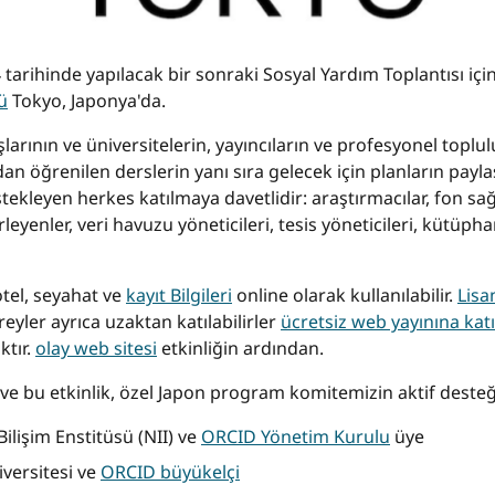
rihinde yapılacak bir sonraki Sosyal Yardım Toplantısı için
ü
Tokyo, Japonya'da.
arının ve üniversitelerin, yayıncıların ve profesyonel toplu
 öğrenilen derslerin yanı sıra gelecek için planların paylaşı
kleyen herkes katılmaya davetlidir: araştırmacılar, fon sağla
irleyenler, veri havuzu yöneticileri, tesis yöneticileri, kütüph
otel, seyahat ve
kayıt Bilgileri
online olarak kullanılabilir.
Lisa
ireyler ayrıca uzaktan katılabilirler
ücretsiz web yayınına kat
ktır.
olay web sitesi
etkinliğin ardından.
ve bu etkinlik, özel Japon program komitemizin aktif desteği
Bilişim Enstitüsü (NII) ve
ORCID Yönetim Kurulu
üye
iversitesi ve
ORCID büyükelçi