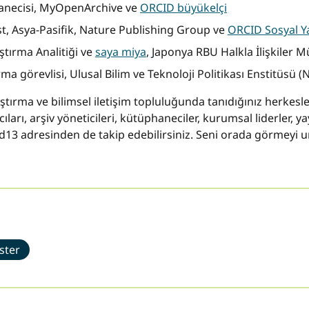
hanecisi, MyOpenArchive ve
ORCID büyükelçi
t, Asya-Pasifik, Nature Publishing Group ve
ORCID Sosyal 
aştırma Analitiği ve
saya miya
, Japonya RBU Halkla İlişkiler
rma görevlisi, Ulusal Bilim ve Teknoloji Politikası Enstitüsü (
araştırma ve bilimsel iletişim topluluğunda tanıdığınız herkes
ıları, arşiv yöneticileri, kütüphaneciler, kurumsal liderler, ya
orcid13 adresinden de takip edebilirsiniz. Seni orada görmeyi
ster