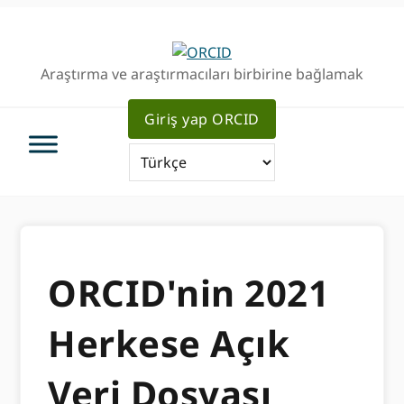
Birincil
Ana
Geziye
içeriğe
atla
atla
Araştırma ve araştırmacıları birbirine bağlamak
Giriş yap ORCID
ORCID'nin 2021
Herkese Açık
Veri Dosyası