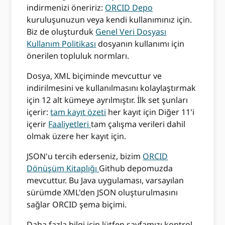
indirmenizi öneririz:
ORCID Depo
kuruluşunuzun veya kendi kullanımınız için.
Biz de oluşturduk
Genel Veri Dosyası
Kullanım Politikası
dosyanın kullanımı için
önerilen topluluk normları.
Dosya, XML biçiminde mevcuttur ve
indirilmesini ve kullanılmasını kolaylaştırmak
için 12 alt kümeye ayrılmıştır. İlk set şunları
içerir:
tam kayıt özeti
her kayıt için Diğer 11'i
içerir
Faaliyetleri
tam çalışma verileri dahil
olmak üzere her kayıt için.
JSON'u tercih ederseniz, bizim
ORCID
Dönüşüm Kitaplığı
Github depomuzda
mevcuttur. Bu Java uygulaması, varsayılan
sürümde XML'den JSON oluşturulmasını
sağlar ORCID şema biçimi.
Daha fazla bilgi için lütfen sayfamızı kontrol