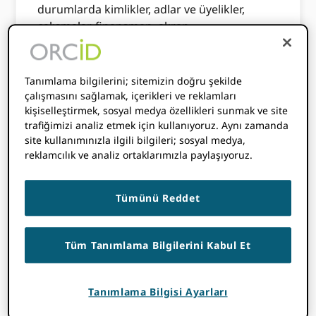
durumlarda kimlikler, adlar ve üyelikler,
çalışmalar, finansman, akran
değerlendirmesi ve daha fazlası hakkında
bilgiler. Dosya herkesin kullanımına açıktır ve
bir
CC0 feragat
.
Tanımlama bilgilerini; sitemizin doğru şekilde
çalışmasını sağlamak, içerikleri ve reklamları
Dosya araştırma için birincil kaynak olarak
kişiselleştirmek, sosyal medya özellikleri sunmak ve site
kullanılabilir.
Dosyanın bilinen kullanım
trafiğimizi analiz etmek için kullanıyoruz. Aynı zamanda
durumları şunları içerir:
Dünya Çapında
site kullanımınızla ilgili bilgileri; sosyal medya,
Araştırma Haritası
liderliğindeki bir proje
reklamcılık ve analiz ortaklarımızla paylaşıyoruz.
dario rodighiero
ve 2018 NASEM ödüllü
çalışma
huzursuz beyinler
by
John
Tümünü Reddet
Bohannon
.
Kuruluşlar, ne olursa olsun ORCID üyelik,
Tüm Tanımlama Bilgilerini Kabul Et
genel veri dosyasını da kullanabilir
diğer
kullanım durumlarının yanı sıra meta veri
toplama amaçları için.
açıkhava
araştırma
Tanımlama Bilgisi Ayarları
ürünü kayıtlarını zenginleştirmek için