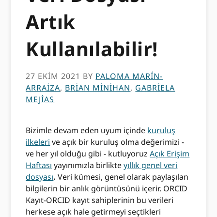
Artık
Kullanılabilir!
27 EKIM 2021
BY
PALOMA MARÍN-
ARRAIZA
,
BRIAN MINIHAN
,
GABRIELA
MEJIAS
Bizimle devam eden uyum içinde
kuruluş
ilkeleri
ve açık bir kuruluş olma değerimizi -
ve her yıl olduğu gibi - kutluyoruz
Açık Erişim
Haftası
yayınımızla birlikte
yıllık genel veri
dosyası
.
Veri kümesi, genel olarak paylaşılan
bilgilerin bir anlık görüntüsünü içerir. ORCID
Kayıt-ORCID kayıt sahiplerinin bu verileri
herkese açık hale getirmeyi seçtikleri