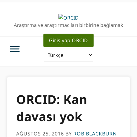
Birincil
Ana
Geziye
içeriğe
atla
atla
Araştırma ve araştırmacıları birbirine bağlamak
Giriş yap ORCID
ORCID: Kan
davası yok
AĞUSTOS 25, 2016
BY
ROB BLACKBURN