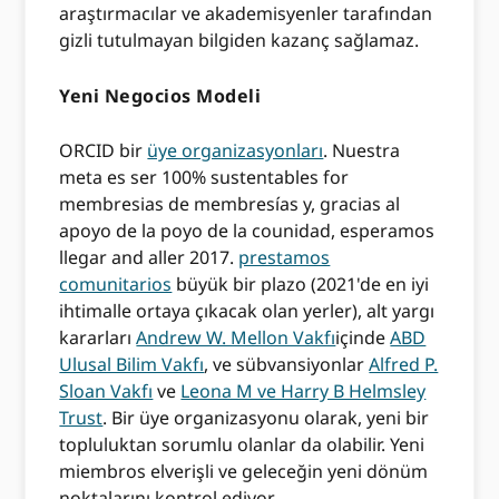
araştırmacılar ve akademisyenler tarafından
gizli tutulmayan bilgiden kazanç sağlamaz.
Yeni Negocios Modeli
ORCID bir
üye organizasyonları
. Nuestra
meta es ser 100% sustentables for
membresias de membresías y, gracias al
apoyo de la poyo de la counidad, esperamos
llegar and aller 2017.
prestamos
comunitarios
büyük bir plazo (2021'de en iyi
ihtimalle ortaya çıkacak olan yerler), alt yargı
kararları
Andrew W. Mellon Vakfı
içinde
ABD
Ulusal Bilim Vakfı
, ve sübvansiyonlar
Alfred P.
Sloan Vakfı
ve
Leona M ve Harry B Helmsley
Trust
. Bir üye organizasyonu olarak, yeni bir
topluluktan sorumlu olanlar da olabilir. Yeni
miembros elverişli ve geleceğin yeni dönüm
noktalarını kontrol ediyor.