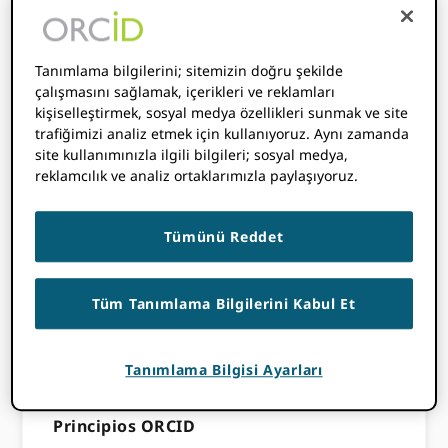
inovasyona katılan tüm dünya, tüm
disiplinlerde, sınırlarda ve zaman
aralıklarında forma olarak tanımlanır ve
Tanımlama bilgilerini; sitemizin doğru şekilde
katkılar ve bağlılıklarla bağlantılıdır.
çalışmasını sağlamak, içerikleri ve reklamları
kişiselleştirmek, sosyal medya özellikleri sunmak ve site
Ganando su Confianza
trafiğimizi analiz etmek için kullanıyoruz. Aynı zamanda
site kullanımınızla ilgili bilgileri; sosyal medya,
reklamcılık ve analiz ortaklarımızla paylaşıyoruz.
Vizyonun gerçeğe dönüşmesi için,
araştırmacı topluluk tanımlayıcıların
benimsenmesini ve uygulanmasını gerektirir.
Tümünü Reddet
ORCID. Ve başarmak için, ORCID büyük bir
organizasyon olarak mevcut durumla ilgili
bilgi sahibi olmak
cevap ve güven
de la
Tüm Tanımlama Bilgilerini Kabul Et
comunidad. Kalıcı abiertos gerekli – erişim
noktaları ve tanımlayıcılar ve ilişkili veriler,
Tanımlama Bilgisi Ayarları
sürekli operasyonların son noktalarında.
Principios ORCID