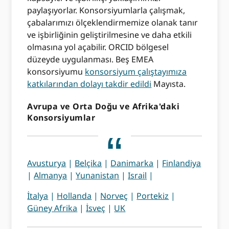
paylaşıyorlar. Konsorsiyumlarla çalışmak,
çabalarımızı ölçeklendirmemize olanak tanır
ve işbirliğinin geliştirilmesine ve daha etkili
olmasına yol açabilir. ORCID bölgesel
düzeyde uygulanması. Beş EMEA
konsorsiyumu
konsorsiyum çalıştayımıza
katkılarından dolayı takdir edildi
Mayısta.
Avrupa ve Orta Doğu ve Afrika'daki
Konsorsiyumlar
Avusturya
|
Belçika
|
Danimarka
|
Finlandiya
|
Almanya
|
Yunanistan
|
Israil
|
İtalya
|
Hollanda
|
Norveç
|
Portekiz
|
Güney Afrika
|
İsveç
|
UK