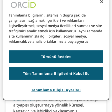
yardımcı olması için topluluğumuza güvenir.
Üyelerimiz olarak, araştırmalar ve
Tanımlama bilgilerini; sitemizin doğru şekilde
araştırmacılar hakkında bağlantılar kurarak
çalışmasını sağlamak, içerikleri ve reklamları
ve bilgi paylaşarak kritik bir rol
kişiselleştirmek, sosyal medya özellikleri sunmak ve site
oynuyorsunuz. Toplu olarak, araştırma
trafiğimizi analiz etmek için kullanıyoruz. Aynı zamanda
bilgilerinin bir kez girilip sık sık yeniden
site kullanımınızla ilgili bilgileri; sosyal medya,
kullanıldığı ortak hedefimize doğru ilerleme
reklamcılık ve analiz ortaklarımızla paylaşıyoruz.
kaydetmemize yardımcı oluyorsunuz.
Tümünü Reddet
Üyelik
EMEA (Avrupa, Orta Doğu ve Afrika) bölgesi,
Tüm Tanımlama Bilgilerini Kabul Et
ORCID Benimseme. Yarısından fazlası ORCID
üyeler burada yerleşiktir ve %70'ten fazlası
aracılığıyla katılmıştır
bir konsorsiyum
.
Bu
Tanımlama Bilgisi Ayarları
uygulama toplulukları başarımızın
anahtarıdır
, çünkü daha iyi bir araştırma bilgi
altyapısı oluşturmaya yönelik küresel,
kapsayıcı ve işbirlikçi yaklaşımımızı