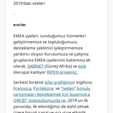
2019'daki siteler!
evrim
EMEA üyeleri, sunduğumuz hizmetleri
geliştirmemize ve topluluğumuzu
destekleme şeklimizi iyileştirmemize
yardımcı oluyor. Kurulumuza ve çalışma
gruplarına EMEA üyelerinin katılımına ek
olarak,
SABİNET
(Güney Afrika) ve
epik
(Avrupa) katılıyor
RIPEN projemiz.
Serbest bıraktık
bilgi grafiğimiz
c ingilizce,
Fransızca
,
Portekizce
, ve
“neden” konulu
tartışmaları desteklemek için İspanyolca
ORCID” topluluğumuzda ve,
2019'un ilk
yarısında, ilk etkinliğimiz de dahil olmak
üzere birçok sanal ve yüz yüze etkinlik