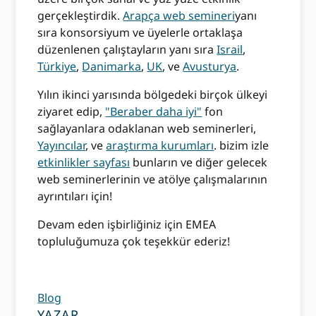
gerçekleştirdik.
Arapça web semineri
yanı
sıra konsorsiyum ve üyelerle ortaklaşa
düzenlenen çalıştayların yanı sıra
Israil
,
Türkiye
,
Danimarka
,
UK
, ve
Avusturya
.
Yılın ikinci yarısında bölgedeki birçok ülkeyi
ziyaret edip,
"Beraber daha iyi"
fon
sağlayanlara odaklanan web seminerleri,
Yayıncılar
, ve
araştırma kurumları
. bizim izle
etkinlikler sayfası
bunların ve diğer gelecek
web seminerlerinin ve atölye çalışmalarının
ayrıntıları için!
Devam eden işbirliğiniz için EMEA
topluluğumuza çok teşekkür ederiz!
Blog
YAZAR