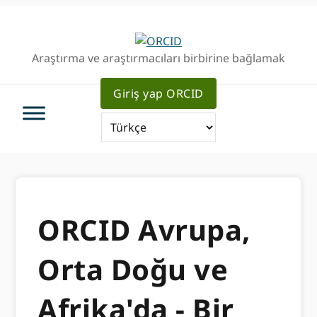
Birincil
Ana
Geziye
içeriğe
atla
atla
Araştırma ve araştırmacıları birbirine bağlamak
Giriş yap ORCID
ORCID Avrupa,
Orta Doğu ve
Afrika'da - Bir