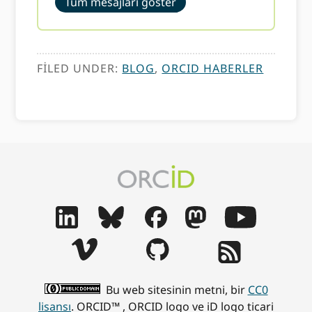
Tüm mesajları göster
FILED UNDER:
BLOG
,
ORCID HABERLER
Bu web sitesinin metni, bir
CC0
lisansı
. ORCID™ , ORCID logo ve iD logo ticari