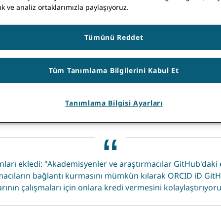
, tüm dünyadaki programcılar, araştırmacılar ve teknoloji ku
ık ve analiz ortaklarımızla paylaşıyoruz.
barındırmaya, yönetmeye ve paylaşmaya yönelik işbirliğine d
Tümünü Reddet
 arasında entegrasyon olduğunu söyledi. ORCID GitHub birk
Tüm Tanımlama Bilgilerini Kabul Et
undan bu ortaklığı duyurmaktan heyecan duyuyoruz. Sonuçta, 
a kısmen katkıda bulunan çok sayıda insanın daha iyi görü
Tanımlama Bilgisi Ayarları
layacağını umuyoruz."
rı ekledi: "Akademisyenler ve araştırmacılar GitHub'daki e
macıların bağlantı kurmasını mümkün kılarak ORCID iD GitHub
ının çalışmaları için onlara kredi vermesini kolaylaştırıyoru