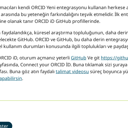
acıları kendi ORCID Yeni entegrasyonu kullanan herkese açık
arasında bu yeteneğin farkındalığını teşvik etmelidir. İlk en
e olanak tanır ORCID iD GitHub profillerinde.
 faydalandıkça, küresel araştırma topluluğunun, daha derin 
ecekte GitHub. ORCID ve GitHub, bu daha derin entegrasyon
zel kullanım durumları konusunda ilgili toplulukları ve payd
ORCID iD, oturum açmanız yeterli
GitHub
Ve git
https://gith
yfasında, Connect your ORCID İD. Buna tıklamak sizi şuraya
ası. Buna göz atın faydalı
talimat videosu
süreç boyunca yür
pabilirsin
.
ster