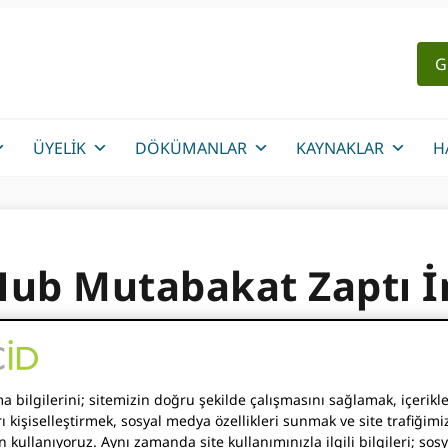
G
ÜYELIK
DÖKÜMANLAR
KAYNAKLAR
H
Hub Mutabakat Zaptı İ
 bilgilerini; sitemizin doğru şekilde çalışmasını sağlamak, içerikle
ıdakilerin benimsenmesini teşvik eden çabaları koordine e
ı kişiselleştirmek, sosyal medya özellikleri sunmak ve site trafiğimiz
maktan mutluluk duyuyor. ORCID Araştırma verileri yaşam d
n kullanıyoruz. Aynı zamanda site kullanımınızla ilgili bilgileri; so