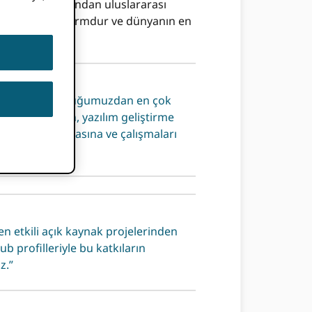
ruluşları tarafından uluslararası
ayalı bir platformdur ve dünyanın en
aç yıldır topluluğumuzdan en çok
işbirliğimizin, yazılım geliştirme
nürlük kazanmasına ve çalışmaları
n etkili açık kaynak projelerinden
 profilleriyle bu katkıların
z.”