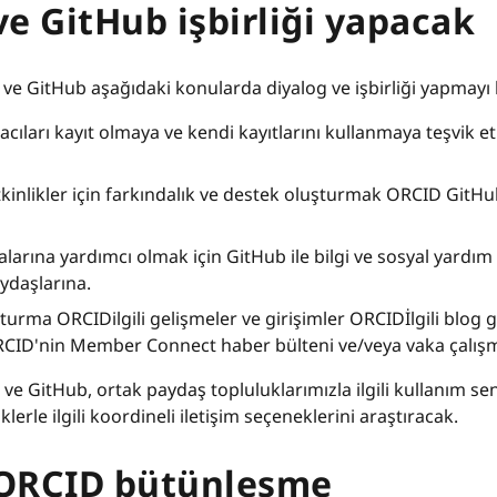
e GitHub işbirliği yapacak
 GitHub aşağıdaki konularda diyalog ve işbirliği yapmayı 
cıları kayıt olmaya ve kendi kayıtlarını kullanmaya teşvik 
inlikler için farkındalık ve destek oluşturmak ORCID GitHu
larına yardımcı olmak için GitHub ile bilgi ve sosyal yard
aydaşlarına.
urma ORCIDilgili gelişmeler ve girişimler ORCIDİlgili blog g
RCID'nin Member Connect haber bülteni ve/veya vaka çalışm
e GitHub, ortak paydaş topluluklarımızla ilgili kullanım sena
lerle ilgili koordineli iletişim seçeneklerini araştıracak.
i ORCID bütünleşme