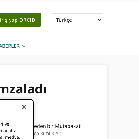
iriş yap ORCID
ABERLER
mzaladı
ri ve
tmesini taahhüt eden bir Mutabakat
i analiz
öngüsü boyunca kimlikler.
syal medya,