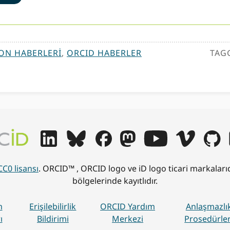
ON HABERLERI
,
ORCID HABERLER
TAG
CC0 lisansı
. ORCID™ , ORCID logo ve iD logo ticari markalar
bölgelerinde kayıtlıdır.
m
Erişilebilirlik
ORCID Yardım
Anlaşmazlı
ı
Bildirimi
Merkezi
Prosedürler