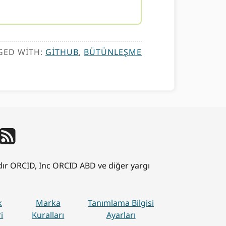
GED WITH:
GITHUB
,
BÜTÜNLEŞME
ıdır ORCID, Inc ORCID ABD ve diğer yargı
k
Marka
Tanımlama Bilgisi
i
Kuralları
Ayarları