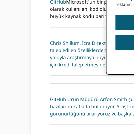
GitHub
Microsoft'un bir parçası olan 
reklamcıl
olarak kullanılan, kod oluşturmaya, 
büyük kaynak kodu barındırıcısıdır.
Chris Shillum, İcra Direktörü ORCID
talep edilen özelliklerden biri olduğ
yoluyla araştırmaya büyük ölçüde vey
için kredi talep etmesine olanak sağ
GitHub Ürün Müdürü Arfon Smith şunla
bazılarına katkıda bulunuyor. Araştır
görünürlüğünü artırıyoruz ve başkalar