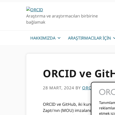
Birincil
Ana
Geziye
içeriğe
Araştırma ve araştırmacıları birbirine
atla
atla
bağlamak
HAKKIMIZDA
ARAŞTIRMACILAR IÇIN
ORCID ve Git
28 MART, 2024
BY
ORCID
Tanımlama
ORCID ve GitHub, iki kuruluşun aşağ
reklamlar
Zaptı'nın (MOU) imzalandığını duyur
etmek içi